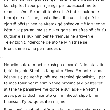
kur shpifet hapur për një nga përfaqësuesit më të
rëndësishëm të kombit tonë sot në botë - nuk po e
teproj me cilësime, pasi edhe adhuruesit tuaj më të
zjarrtë përfshihen në »këta« që shënova më lart: edhe
këta nuk paskan, me sa duket qartë, as aftësinë për t’u
kujtuar e as guximin për të rrëmuar në arkivën e
Televizionit, ndërkohë që ato të Ministrisë së
Brendshme i dinë përmendësh.
Nobelin nuk ka mbetur kush pa e marrë. Ndoshta vitin
tjetër ia japin Stephen King-ut a Elena Ferrante-s; ndaj,
kështu siç po venë punët me letërsinë globalisht, - për
të mos folur për mjerimin tonë provincial e
bestseller
-
at tanë të panaireve me qofte e sufllaqe - e vetmja
arsye për ta dëshiruar atë çmim mbetet shpërblimi
financiar. Ky po që është i majmë.
E meqenëse shtypi botëror ju ka krahasuar shpesh me