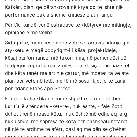
Kafkën, plani që përshkrova në krye do të ishte një
performancë pak a shumë krijuese e atij rangu.
Për t’iu kundërvënë estradave të »këtyre« me mitingje,
opinione e me velina.
Sidoqoftë, meqenëse edhe vetë shkarravis ndonjë gjë
aty-këtu e meqë copyright-i i kësaj projektideje, i
kësaj performance, më takon mua, në pamundësi për
të djegur veprat e realizmit-socialist siç bënë nazistët
dhe këta tanët me artin e çartur, më mbetet ta vë atë
plan për vete në jetë, me të më sosur kjo, jo te Lana,
por ndanë Elbës apo Spresë.
E meqë koha shkon shumë shpejt e derimë atëherë,
kur t’u lë shëndenë »këtyre«, nuk është, - falë Zotit
duhet thënë mbase këtu,- nuk është më edhe aq larg,
nuk ushqej më shpresa të kota për bashkëatdhetarët
në një të ardhme të afërt, pasi aq më bën se ç’bëhet
me Shqipërinë kur të gjendem matanë, në xhehenem