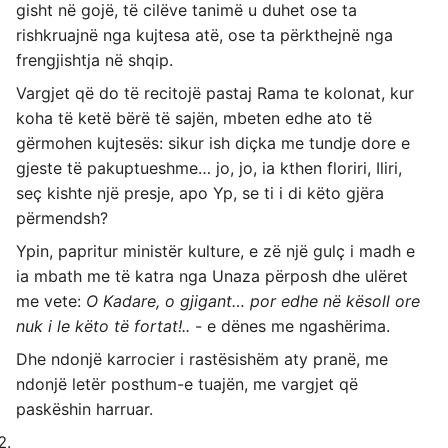
gisht në gojë, të cilëve tanimë u duhet ose ta
rishkruajnë nga kujtesa atë, ose ta përkthejnë nga
frengjishtja në shqip.
Vargjet që do të recitojë pastaj Rama te kolonat, kur
koha të ketë bërë të sajën, mbeten edhe ato të
gërmohen kujtesës: sikur ish diçka me tundje dore e
gjeste të pakuptueshme… jo, jo, ia kthen floriri, Iliri,
seç kishte një presje, apo Yp, se ti i di këto gjëra
përmendsh?
Ypin, papritur ministër kulture, e zë një gulç i madh e
ia mbath me të katra nga Unaza përposh dhe ulëret
me vete:
O Kadare, o gjigant… por edhe në kësoll ore
nuk i le këto të fortat!..
- e dënes me ngashërima.
Dhe ndonjë karrocier i rastësishëm aty pranë, me
ndonjë letër posthum-e tuajën, me vargjet që
paskëshin harruar.