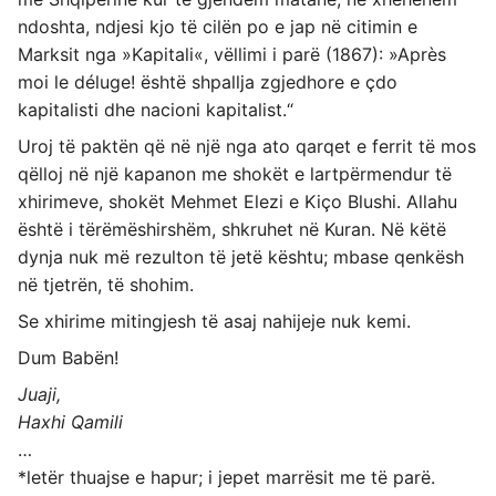
ndoshta, ndjesi kjo të cilën po e jap në citimin e
Marksit nga »Kapitali«, vëllimi i parë (1867): »Après
moi le déluge! është shpallja zgjedhore e çdo
kapitalisti dhe nacioni kapitalist.“
Uroj të paktën që në një nga ato qarqet e ferrit të mos
qëlloj në një kapanon me shokët e lartpërmendur të
xhirimeve, shokët Mehmet Elezi e Kiço Blushi. Allahu
është i tërëmëshirshëm, shkruhet në Kuran. Në këtë
dynja nuk më rezulton të jetë kështu; mbase qenkësh
në tjetrën, të shohim.
Se xhirime mitingjesh të asaj nahijeje nuk kemi.
Dum Babën!
Juaji,
Haxhi Qamili
…
*letër thuajse e hapur; i jepet marrësit me të parë.