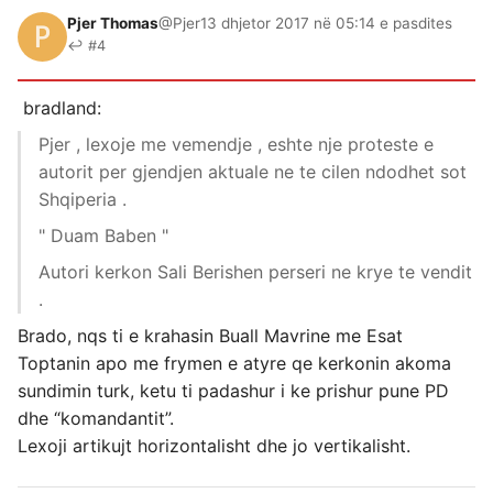
Pjer Thomas
@Pjer
13 dhjetor 2017 në 05:14 e pasdites
↩ #4
bradland:
Pjer , lexoje me vemendje , eshte nje proteste e
autorit per gjendjen aktuale ne te cilen ndodhet sot
Shqiperia .
" Duam Baben "
Autori kerkon Sali Berishen perseri ne krye te vendit
.
Brado, nqs ti e krahasin Buall Mavrine me Esat
Toptanin apo me frymen e atyre qe kerkonin akoma
sundimin turk, ketu ti padashur i ke prishur pune PD
dhe “komandantit”.
Lexoji artikujt horizontalisht dhe jo vertikalisht.