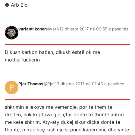
©
Arb Elo
varianti kohor
@varik
12 dhjetor 2017 në 09:55 e pasdites
Dikush kerkon baben, dikush është ok me
motherfuckerin
Pjer Thomas
@Pjer
13 dhjetor 2017 në 01:43 e pasdites
shkrimin e lexova me vemendje, por te them te
drejten, nuk kuptova gje, çfar donte te thonte autori
me kete shkrim. Aty-aty dukej sikur diçka donte te
thonte, mirpo seç kish nje si pune kapercimi, dhe vinte