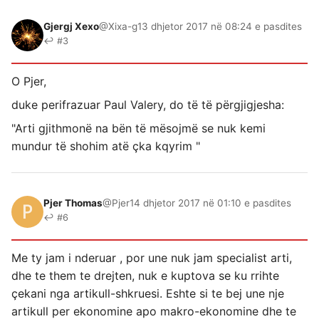
Gjergj Xexo
@Xixa-g
13 dhjetor 2017 në 08:24 e pasdites
↩ #3
O Pjer,
duke perifrazuar Paul Valery, do të të përgjigjesha:
"Arti gjithmonë na bën të mësojmë se nuk kemi
mundur të shohim atë çka kqyrim "
Pjer Thomas
@Pjer
14 dhjetor 2017 në 01:10 e pasdites
↩ #6
Me ty jam i nderuar , por une nuk jam specialist arti,
dhe te them te drejten, nuk e kuptova se ku rrihte
çekani nga artikull-shkruesi. Eshte si te bej une nje
artikull per ekonomine apo makro-ekonomine dhe te