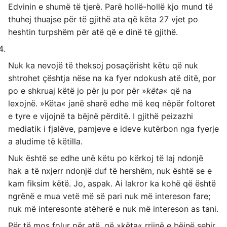
Edvinin e shumë të tjerë. Parë hollë-hollë kjo mund të
thuhej thuajse për të gjithë ata që këta 27 vjet po
heshtin turpshëm për atë që e dinë të gjithë.
Nuk ka nevojë të theksoj posaçërisht këtu që nuk
shtrohet çështja nëse na ka fyer ndokush atë ditë, por
po e shkruaj këtë jo për ju por për »
këta
« që na
lexojnë. »Këta« janë sharë edhe më keq nëpër foltoret
e tyre e vijojnë ta bëjnë përditë. I gjithë peizazhi
mediatik i fjalëve, pamjeve e ideve kutërbon nga fyerje
a aludime të këtilla.
Nuk është se edhe unë këtu po kërkoj të laj ndonjë
hak a të nxjerr ndonjë duf të hershëm, nuk është se e
kam fiksim këtë. Jo, aspak. Ai lakror ka kohë që është
ngrënë e mua vetë më së pari nuk më intereson fare;
nuk më interesonte atëherë e nuk më intereson as tani.
Për të mos folur për atë, që »këta« rrijnë e bëjnë sehir