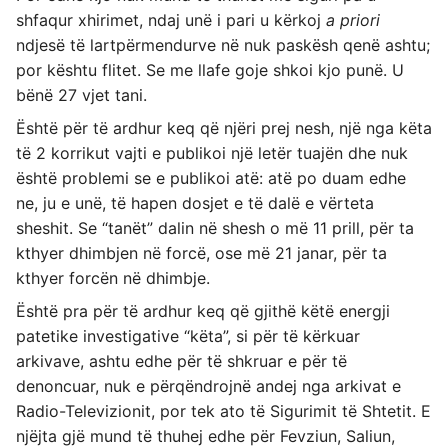
shfaqur xhirimet, ndaj unë i pari u kërkoj
a priori
ndjesë të lartpërmendurve në nuk paskësh qenë ashtu;
por kështu flitet. Se me llafe goje shkoi kjo punë. U
bënë 27 vjet tani.
Është për të ardhur keq që njëri prej nesh, një nga këta
të 2 korrikut vajti e publikoi një letër tuajën dhe nuk
është problemi se e publikoi atë: atë po duam edhe
ne, ju e unë, të hapen dosjet e të dalë e vërteta
sheshit. Se “tanët” dalin në shesh o më 11 prill, për ta
kthyer dhimbjen në forcë, ose më 21 janar, për ta
kthyer forcën në dhimbje.
Është pra për të ardhur keq që gjithë këtë energji
patetike investigative “këta”, si për të kërkuar
arkivave, ashtu edhe për të shkruar e për të
denoncuar, nuk e përqëndrojnë andej nga arkivat e
Radio-Televizionit, por tek ato të Sigurimit të Shtetit. E
njëjta gjë mund të thuhej edhe për Fevziun, Saliun,