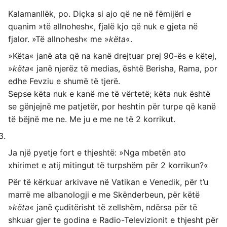
Kalamanllëk, po. Diçka si ajo që ne në fëmijëri e
quanim »të allnohesh«, fjalë kjo që nuk e gjeta në
fjalor. »Të allnohesh« me »
këta
«.
»Këta« janë ata që na kanë drejtuar prej 90-ës e këtej,
»
këta
« janë njerëz të medias, është Berisha, Rama, por
edhe Fevziu e shumë të tjerë.
Sepse këta nuk e kanë me të vërtetë; këta nuk është
se gënjejnë me patjetër, por heshtin për turpe që kanë
të bëjnë me ne. Me ju e me ne të 2 korrikut.
Ja një pyetje fort e thjeshtë: »Nga mbetën ato
xhirimet e atij mitingut të turpshëm për 2 korrikun?«
Për të kërkuar arkivave në Vatikan e Venedik, për t’u
marrë me albanologji e me Skënderbeun, për këtë
»
këta
« janë çuditërisht të zellshëm, ndërsa për të
shkuar gjer te godina e Radio-Televizionit e thjesht për