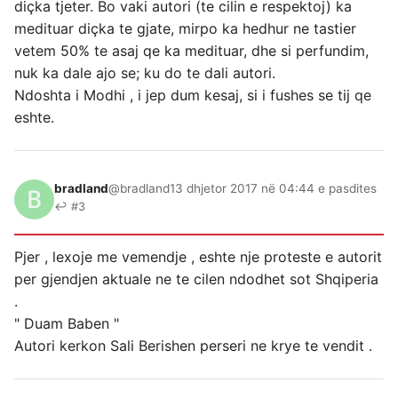
diçka tjeter. Bo vaki autori (te cilin e respektoj) ka
medituar diçka te gjate, mirpo ka hedhur ne tastier
vetem 50% te asaj qe ka medituar, dhe si perfundim,
nuk ka dale ajo se; ku do te dali autori.
Ndoshta i Modhi , i jep dum kesaj, si i fushes se tij qe
eshte.
bradland
@bradland
13 dhjetor 2017 në 04:44 e pasdites
↩ #3
Pjer , lexoje me vemendje , eshte nje proteste e autorit
per gjendjen aktuale ne te cilen ndodhet sot Shqiperia
.
" Duam Baben "
Autori kerkon Sali Berishen perseri ne krye te vendit .