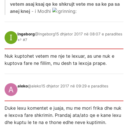
vetem asaj ksaj qe ke shkrujt vete me sa ke pa sa
anej knej
- i Modhi
Ingeborg
@Ingeborg
15 dhjetor 2017 në 08:07 e paradites
↩ #7
Nuk kuptohet vetem me nje te lexuar, as une nuk e
kuptova fare ne fillim, mu desh ta lexoja prape.
aleko
@aleko
15 dhjetor 2017 në 09:29 e paradites
Duke lexu komentet e juaja, mu me mori frika dhe nuk
e lexova fare shkrimin. Prandaj ata/ato qe e kane lexu
dhe kuptu le te na e thone edhe neve kuptimin.