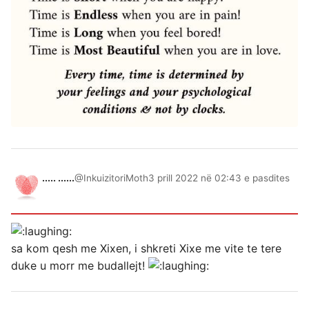
..... ......
@InkuizitoriMoth
3 prill 2022 në 02:43 e pasdites
sa kom qesh me Xixen, i shkreti Xixe me vite te tere
duke u morr me budallejt!