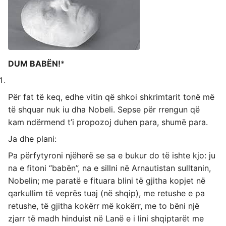
DUM BABËN!
*
Për fat të keq, edhe vitin që shkoi shkrimtarit tonë më
të shquar nuk iu dha Nobeli. Sepse për rrengun që
kam ndërmend t’i propozoj duhen para, shumë para.
Ja dhe plani:
Pa përfytyroni njëherë se sa e bukur do të ishte kjo: ju
na e fitoni “babën”, na e sillni në Arnautistan sulltanin,
Nobelin; me paratë e fituara blini të gjitha kopjet në
qarkullim të veprës tuaj (në shqip), me retushe e pa
retushe, të gjitha kokërr më kokërr, me to bëni një
zjarr të madh hinduist në Lanë e i lini shqiptarët me