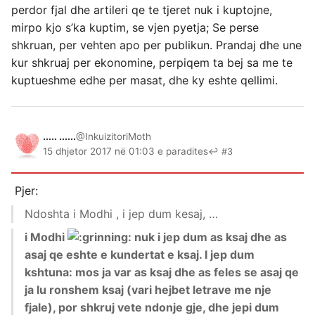
perdor fjal dhe artileri qe te tjeret nuk i kuptojne,
mirpo kjo s’ka kuptim, se vjen pyetja; Se perse
shkruan, per vehten apo per publikun. Prandaj dhe une
kur shkruaj per ekonomine, perpiqem ta bej sa me te
kuptueshme edhe per masat, dhe ky eshte qellimi.
..... ......
@InkuizitoriMoth
15 dhjetor 2017 në 01:03 e paradites
↩ #3
Pjer:
Ndoshta i Modhi , i jep dum kesaj, …
i Modhi
nuk i jep dum as ksaj dhe as
asaj qe eshte e kundertat e ksaj. I jep dum
kshtuna: mos ja var as ksaj dhe as feles se asaj qe
ja lu ronshem ksaj (vari hejbet letrave me nje
fjale), por shkruj vete ndonje gje, dhe jepi dum