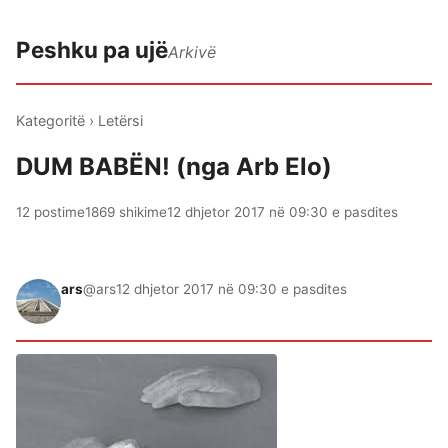
Peshku pa ujë
Arkivë
Kategoritë
›
Letërsi
DUM BABËN! (nga Arb Elo)
12 postime
1869 shikime
12 dhjetor 2017 në 09:30 e pasdites
ars
@ars
12 dhjetor 2017 në 09:30 e pasdites