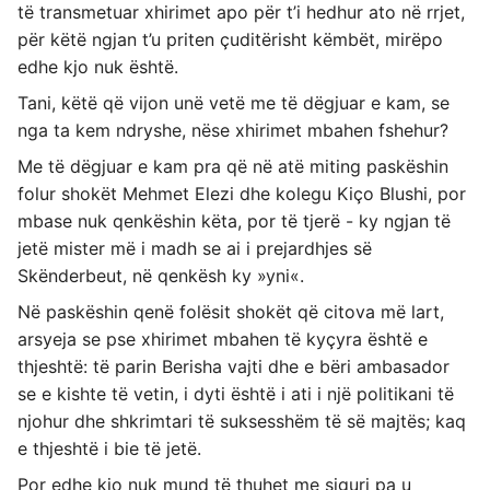
të transmetuar xhirimet apo për t’i hedhur ato në rrjet,
për këtë ngjan t’u priten çuditërisht këmbët, mirëpo
edhe kjo nuk është.
Tani, këtë që vijon unë vetë me të dëgjuar e kam, se
nga ta kem ndryshe, nëse xhirimet mbahen fshehur?
Me të dëgjuar e kam pra që në atë miting paskëshin
folur shokët Mehmet Elezi dhe kolegu Kiço Blushi, por
mbase nuk qenkëshin këta, por të tjerë - ky ngjan të
jetë mister më i madh se ai i prejardhjes së
Skënderbeut, në qenkësh ky »yni«.
Në paskëshin qenë folësit shokët që citova më lart,
arsyeja se pse xhirimet mbahen të kyçyra është e
thjeshtë: të parin Berisha vajti dhe e bëri ambasador
se e kishte të vetin, i dyti është i ati i një politikani të
njohur dhe shkrimtari të suksesshëm të së majtës; kaq
e thjeshtë i bie të jetë.
Por edhe kjo nuk mund të thuhet me siguri pa u