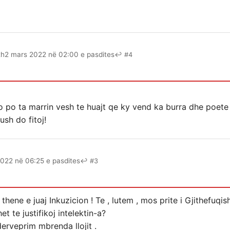
th
2 mars 2022 në 02:00 e pasdites
↩ #4
o po ta marrin vesh te huajt qe ky vend ka burra dhe poete 
ush do fitoj!
022 në 06:25 e pasdites
↩ #3
ene e juaj Inkuzicion ! Te , lutem , mos prite i Gjithefuqish
t te justifikoj intelektin-a?
derveprim mbrenda llojit .