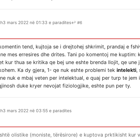
th
3 mars 2022 në 01:33 e paradites
↩ #6
omentin tend, kujtoja se i drejtohej shkrimit, prandaj e fshi
r ne mes erresires dhe drites. Tani po komentoj me kuptim
kur thua se kritika qe bej une eshte brenda llojit, qe une jam
ankohem. Ka dy gjera, 1- qe nuk eshte problemi tek
intelekti
,
une nuk e mbaj veten per intelektual, e quaj per turp te jem 
jinosh duke kryer nevojat fiziologjike, eshte pun per ty.
th
3 mars 2022 në 03:55 e paradites
htë olistike (moniste, tërësirore) e kuptova prktikisht kur 