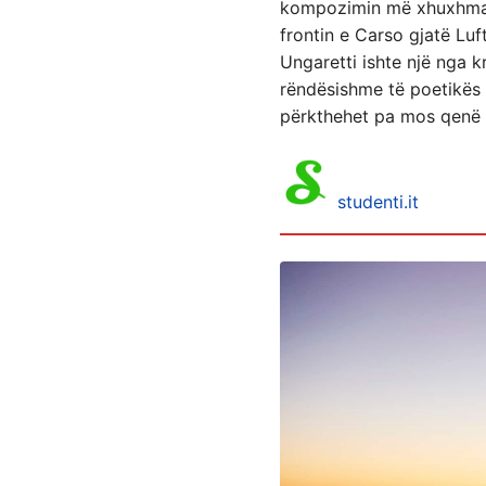
kompozimin më xhuxhmaxh
frontin e Carso gjatë Lu
Ungaretti ishte një nga 
rëndësishme të poetikës 
përkthehet pa mos qenë m
studenti.it