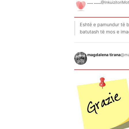
..... ......
@InkuizitoriMo
Eshtë e pamundur të b
batutash të mos e imag
magdalena tirana
@ma