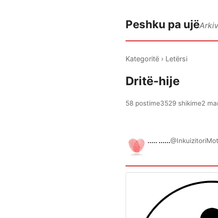
Peshku pa ujë
Arki
Kategoritë
›
Letërsi
Dritë-hije
58 postime
3529 shikime
2 ma
..... ......
@InkuizitoriMo