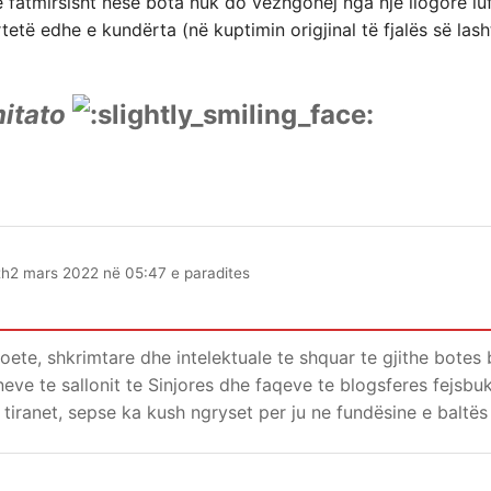
 fatmirsisht nëse bota nuk do vëzhgohej nga një llogore luf
tetë edhe e kundërta (në kuptimin origjinal të fjalës së la
mitato
th
2 mars 2022 në 05:47 e paradites
oete, shkrimtare dhe intelektuale te shquar te gjithe botes
eve te sallonit te Sinjores dhe faqeve te blogsferes fejsbu
 tiranet, sepse ka kush ngryset per ju ne fundësine e baltës 