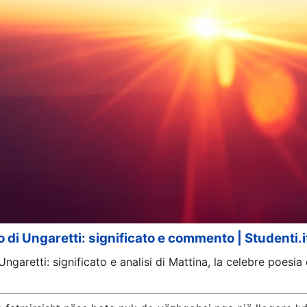
 di Ungaretti: significato e commento | Studenti.i
ngaretti: significato e analisi di Mattina, la celebre poes