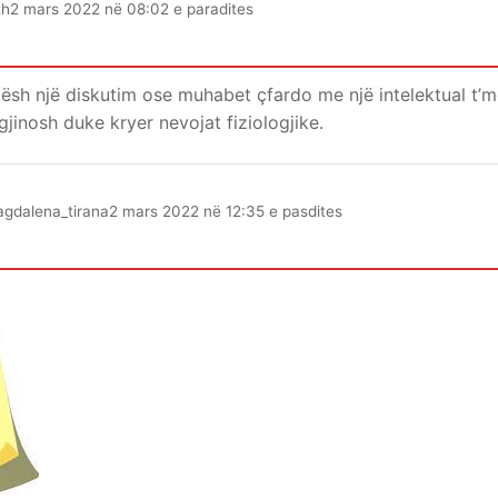
th
2 mars 2022 në 08:02 e paradites
ësh një diskutim ose muhabet çfardo me një intelektual t’
jinosh duke kryer nevojat fiziologjike.
gdalena_tirana
2 mars 2022 në 12:35 e pasdites