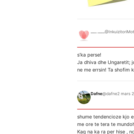
..... ......
@InkuizitoriMo
s’ka perse!
Ja dhiva dhe Ungaretit; j
ne me errsin! Ta shofim k
Dafne
@dafne
2 mars 2
shume tendencioze kjo e th
me ore te tera te mundohe
Kaq na ka ra per hise , n