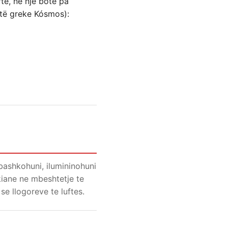
te, në një botë pa
shtë greke Kósmos):
 bashkohuni, ilumininohuni
kiane ne mbeshtetje te
se llogoreve te luftes.