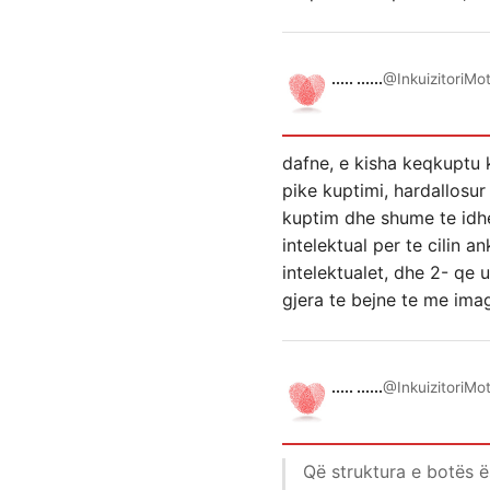
..... ......
@InkuizitoriMo
dafne, e kisha keqkuptu k
pike kuptimi, hardallosu
kuptim dhe shume te idhet 
intelektual per te cilin 
intelektualet, dhe 2- qe 
gjera te bejne te me imag
..... ......
@InkuizitoriMo
Që struktura e botës ës