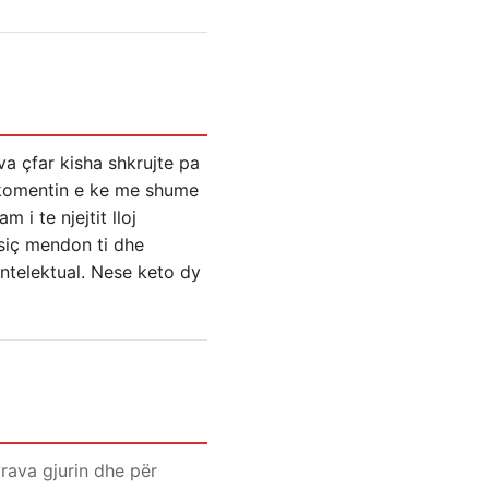
va çfar kisha shkrujte pa
: komentin e ke me shume
 i te njejtit lloj
 siç mendon ti dhe
intelektual. Nese keto dy
vrava gjurin dhe për