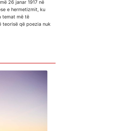
më 26 janar 1917 në
e e hermetizmit, ku
a temat më të
ë teorisë që poezia nuk