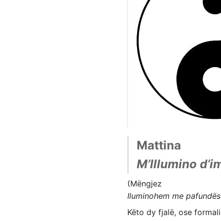
Mattina
M’Illumino d’
(Mëngjez
Iluminohem me pafundës
Këto dy fjalë, ose formali