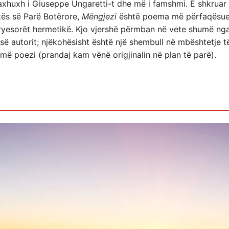
uxh i Giuseppe Ungaretti-t dhe më i famshmi. E shkruar 
ftës së Parë Botërore,
Mëngjezi
është poema më përfaqësues
kryesorët hermetikë. Kjo vjershë përmban në vete shumë ng
së autorit; njëkohësisht është një shembull në mbështetje t
ë poezi (prandaj kam vënë origjinalin në plan të parë).