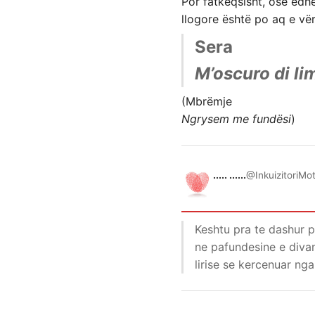
Por fatkeqsisht, ose edhe
llogore është po aq e vër
Sera
M’oscuro di li
(Mbrëmje
Ngrysem me fundësi
)
..... ......
@InkuizitoriMo
Keshtu pra te dashur p
ne pafundesine e divan
lirise se kercenuar nga