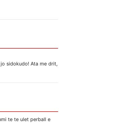
jo sidokudo! Ata me drit,
mi te te ulet perball e