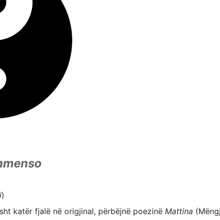
immenso
i
)
sht katër fjalë në origjinal, përbëjnë poezinë
Mattina
(Mëngj