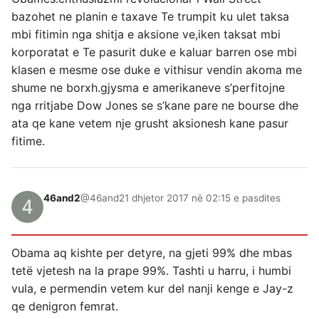
bazohet ne planin e taxave Te trumpit ku ulet taksa
mbi fitimin nga shitja e aksione ve,iken taksat mbi
korporatat e Te pasurit duke e kaluar barren ose mbi
klasen e mesme ose duke e vithisur vendin akoma me
shume ne borxh.gjysma e amerikaneve s’perfitojne
nga rritjabe Dow Jones se s’kane pare ne bourse dhe
ata qe kane vetem nje grusht aksionesh kane pasur
fitime.
46and2
@46and2
1 dhjetor 2017 në 02:15 e pasdites
Obama aq kishte per detyre, na gjeti 99% dhe mbas
tetë vjetesh na la prape 99%. Tashti u harru, i humbi
vula, e permendin vetem kur del nanji kenge e Jay-z
qe denigron femrat.