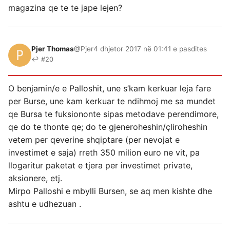
magazina qe te te jape lejen?
Pjer Thomas
@Pjer
4 dhjetor 2017 në 01:41 e pasdites
↩ #20
O benjamin/e e Palloshit, une s’kam kerkuar leja fare
per Burse, une kam kerkuar te ndihmoj me sa mundet
qe Bursa te fuksiononte sipas metodave perendimore,
qe do te thonte qe; do te gjeneroheshin/çliroheshin
vetem per qeverine shqiptare (per nevojat e
investimet e saja) rreth 350 milion euro ne vit, pa
llogaritur paketat e tjera per investimet private,
aksionere, etj.
Mirpo Palloshi e mbylli Bursen, se aq men kishte dhe
ashtu e udhezuan .