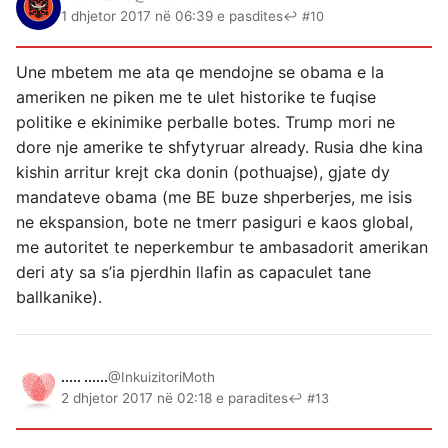
1 dhjetor 2017 në 06:39 e pasdites
↩ #10
Une mbetem me ata qe mendojne se obama e la
ameriken ne piken me te ulet historike te fuqise
politike e ekinimike perballe botes. Trump mori ne
dore nje amerike te shfytyruar already. Rusia dhe kina
kishin arritur krejt cka donin (pothuajse), gjate dy
mandateve obama (me BE buze shperberjes, me isis
ne ekspansion, bote ne tmerr pasiguri e kaos global,
me autoritet te neperkembur te ambasadorit amerikan
deri aty sa s’ia pjerdhin llafin as capaculet tane
ballkanike).
..... ......
@InkuizitoriMoth
2 dhjetor 2017 në 02:18 e paradites
↩ #13