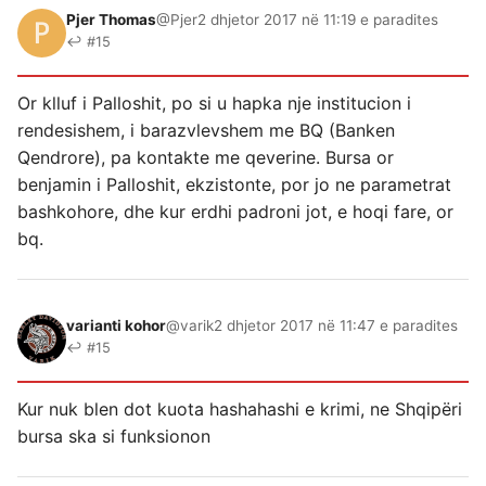
Pjer Thomas
@Pjer
2 dhjetor 2017 në 11:19 e paradites
↩ #15
Or klluf i Palloshit, po si u hapka nje institucion i
rendesishem, i barazvlevshem me BQ (Banken
Qendrore), pa kontakte me qeverine. Bursa or
benjamin i Palloshit, ekzistonte, por jo ne parametrat
bashkohore, dhe kur erdhi padroni jot, e hoqi fare, or
bq.
varianti kohor
@varik
2 dhjetor 2017 në 11:47 e paradites
↩ #15
Kur nuk blen dot kuota hashahashi e krimi, ne Shqipëri
bursa ska si funksionon