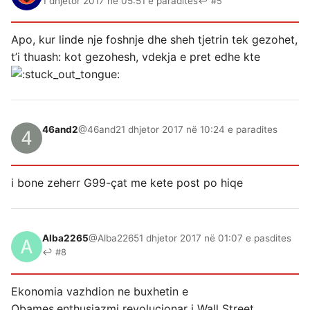
1 dhjetor 2017 në 05:51 e paradites
↩ #5
Apo, kur linde nje foshnje dhe sheh tjetrin tek gezohet,
t’i thuash: kot gezohesh, vdekja e pret edhe kte
46and2
@46and2
1 dhjetor 2017 në 10:24 e paradites
i bone zeherr G99-çat me kete post po hiqe
Alba2265
@Alba2265
1 dhjetor 2017 në 01:07 e pasdites
↩ #8
Ekonomia vazhdion ne buxhetin e
Obames.enthusiazmi revolucionar i Wall Street