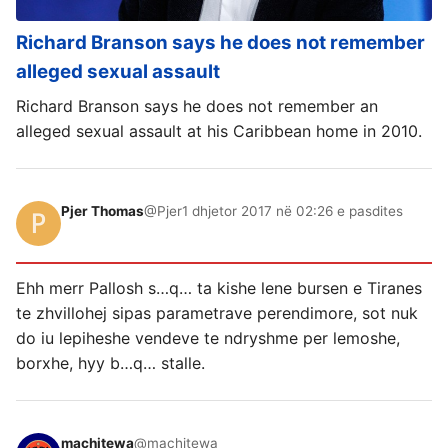
Richard Branson says he does not remember
alleged sexual assault
Richard Branson says he does not remember an
alleged sexual assault at his Caribbean home in 2010.
Pjer Thomas
@Pjer
1 dhjetor 2017 në 02:26 e pasdites
Ehh merr Pallosh s…q… ta kishe lene bursen e Tiranes
te zhvillohej sipas parametrave perendimore, sot nuk
do iu lepiheshe vendeve te ndryshme per lemoshe,
borxhe, hyy b…q… stalle.
machitewa
@machitewa