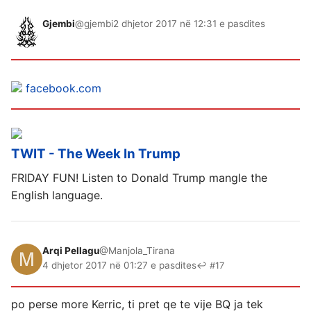
Gjembi
@gjembi
2 dhjetor 2017 në 12:31 e pasdites
facebook.com
TWIT - The Week In Trump
FRIDAY FUN! Listen to Donald Trump mangle the
English language.
Arqi Pellagu
@Manjola_Tirana
4 dhjetor 2017 në 01:27 e pasdites
↩ #17
po perse more Kerric, ti pret qe te vije BQ ja tek