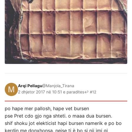
Arqi Pellagu
@Manjola_Tirana
2 dhjetor 2017 në 10:51 e paradites
↩ #12
po hape mer pallosh, hape vet bursen
pse Pret cdo gjo nga shteti. o maaa dua bursen.
shif shoku jot elekticist hapi bursen namerik e po bo
kerdin me donxhonsa, nejse ti è bo si nji imi qi