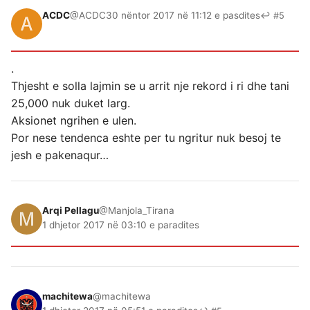
ACDC
@ACDC
30 nëntor 2017 në 11:12 e pasdites
↩ #5
.
Thjesht e solla lajmin se u arrit nje rekord i ri dhe tani
25,000 nuk duket larg.
Aksionet ngrihen e ulen.
Por nese tendenca eshte per tu ngritur nuk besoj te
jesh e pakenaqur…
Arqi Pellagu
@Manjola_Tirana
1 dhjetor 2017 në 03:10 e paradites
machitewa
@machitewa