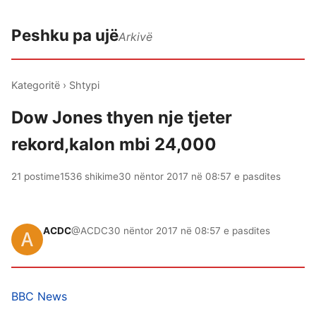
Peshku pa ujë
Arkivë
Kategoritë
›
Shtypi
Dow Jones thyen nje tjeter
rekord,kalon mbi 24,000
21 postime
1536 shikime
30 nëntor 2017 në 08:57 e pasdites
ACDC
@ACDC
30 nëntor 2017 në 08:57 e pasdites
BBC News