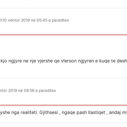
th
10 nëntor 2019 në 05:45 e paradites
 kjo ngjyre ne nje vjershe qe vlerson ngjyren e kuqe te des
ntor 2019 në 08:56 e paradites
she nga realiteti. Gjithsesi , ngaqe pash llastiqet , andaj my