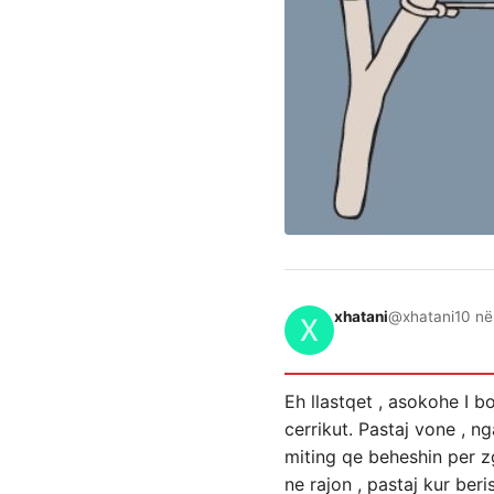
xhatani
@xhatani
10 në
Eh llastqet , asokohe I b
cerrikut. Pastaj vone , ng
miting qe beheshin per zg
ne rajon , pastaj kur beris