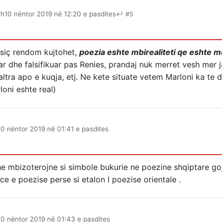
th
10 nëntor 2019 në 12:20 e pasdites
↩ #5
 siç rendom kujtohet,
poezia eshte mbirealiteti qe eshte me 
uar dhe falsifikuar pas Renies, prandaj nuk merret vesh mer 
ltra apo e kuqja, etj. Ne kete situate vetem Marloni ka te 
loni eshte real)
10 nëntor 2019 në 01:41 e pasdites
she mbizoterojne si simbole bukurie ne poezine shqiptare go
ce e poezise perse si etalon I poezise orientale .
10 nëntor 2019 në 01:43 e pasdites