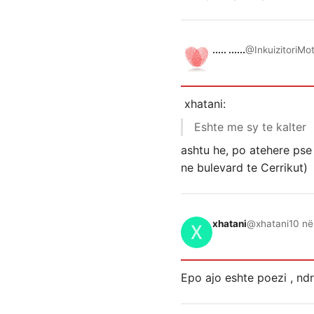
..... ......
@InkuizitoriMo
xhatani:
Eshte me sy te kalter
ashtu he, po atehere pse
ne bulevard te Cerrikut)
xhatani
@xhatani
10 në
Epo ajo eshte poezi , ndry