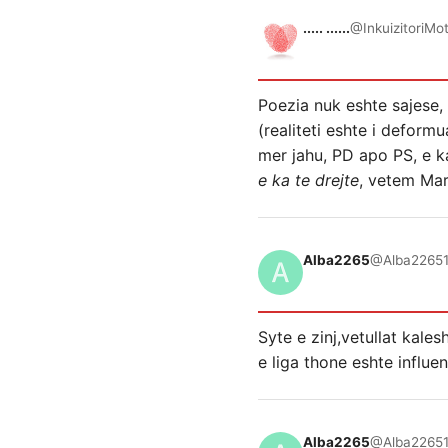
..... ......
@InkuizitoriMo
Poezia nuk eshte sajese,
(realiteti eshte i deform
mer jahu, PD apo PS, e ka
e ka te drejte
, vetem Mar
Alba2265
@Alba2265
Syte e zinj,vetullat kale
e liga thone eshte influen
Alba2265
@Alba2265