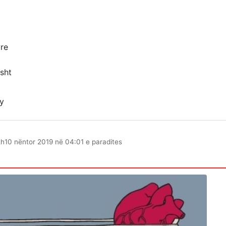
yre
sht
ty
th
10 nëntor 2019 në 04:01 e paradites