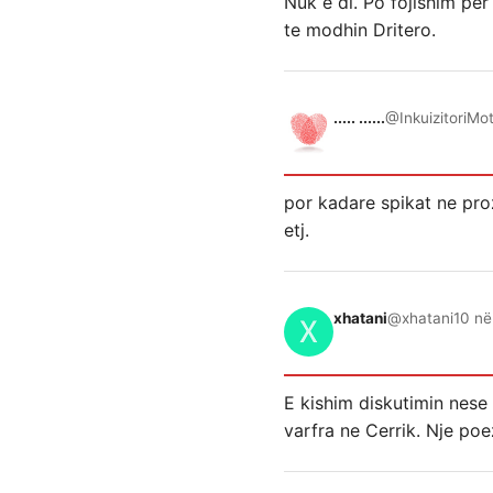
Nuk e di. Po fojlshim per
te modhin Dritero.
..... ......
@InkuizitoriMo
por kadare spikat ne proz
etj.
xhatani
@xhatani
10 në
E kishim diskutimin nese
varfra ne Cerrik. Nje poe