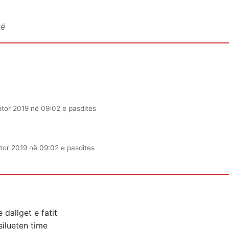
vë
ntor 2019 në 09:02 e pasdites
tor 2019 në 09:02 e pasdites
e dallget e fatit
silueten time