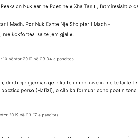
Reaksion Nuklear ne Poezine e Xha Tanit , fatmiresisht o 
ar I Madh. Por Nuk Eshte Nje Shqiptar I Madh -
 me kokfortesi sa te jem gjalle.
th
10 nëntor 2019 në 03:04 e pasdites
h, dmth nje gjerman qe e ka te modh, nivelin me te larte te 
 e poezise perse (Hafizi), e cila ka formuar edhe poetin to
ntor 2019 në 03:17 e pasdites