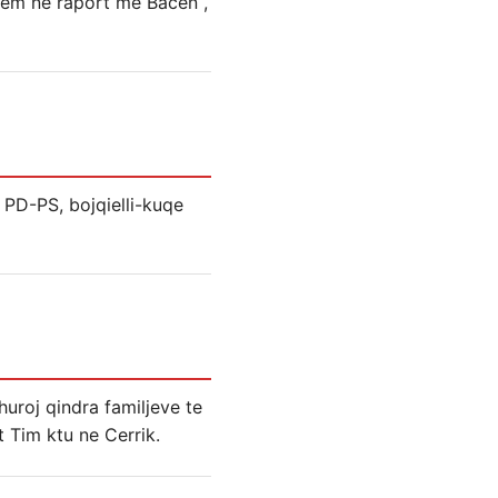
lshem ne raport me Bacen ,
 PD-PS, bojqielli-kuqe
uroj qindra familjeve te
t Tim ktu ne Cerrik.