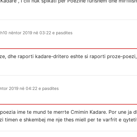
 Kadare , I cili nuk spikati per Poezine furishem dhe mirfil
th
10 nëntor 2019 në 03:22 e pasdites
e, dhe raporti kadare-dritero eshte si raporti proze-poezi,
ntor 2019 në 04:22 e pasdites
 poezia ime te mund te merrte Cmimin Kadare. Por une ja dh
zi timen e shkembej me nje thes miell per te varfrit e qyteti