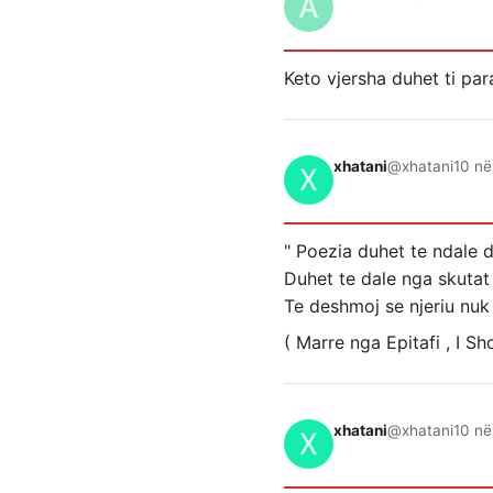
Keto vjersha duhet ti pa
xhatani
@xhatani
10 në
" Poezia duhet te ndale 
Duhet te dale nga skutat
Te deshmoj se njeriu nuk
( Marre nga Epitafi , I S
xhatani
@xhatani
10 në