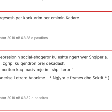
raqesesh per konkurrim per cmimin Kadare.
ntor 2019 në 02:28 e pasdites
depresionin social-shoqeror ku eshte ngerthyer Shqiperia.
 , zgripi ku qendron prej dekadash.
 meriton kaq masiv mjerimi shpirteror "
hoqerise Letrare Anonime… * Ngjyra e frymes dhe Sektit * )
ntor 2019 në 02:32 e pasdites