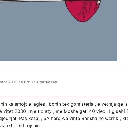
ntor 2019 në 04:37 e paradites
onin kalamojt e lagjes I bonin tek gomisteria , e vetmja qe i
a vitet 2000 , nje tip aty , me Moshe gati 40 vjec , I gjuajti 
jedhjet. Pas kesaj , SA here we vinte Berisha ne Cerrik , kt
ha ikte , e lirojshin.