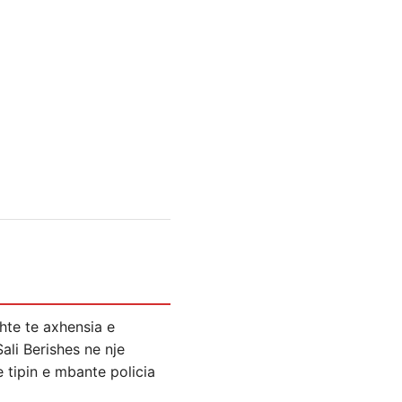
shte te axhensia e
Sali Berishes ne nje
e tipin e mbante policia