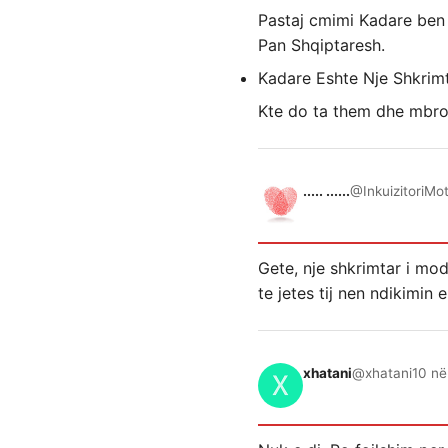
Pastaj cmimi Kadare ben 
Pan Shqiptaresh.
Kadare Eshte Nje Shkrimt
Kte do ta them dhe mbroj
..... ......
@InkuizitoriMo
Gete, nje shkrimtar i mod
te jetes tij nen ndikimin
xhatani
@xhatani
10 në