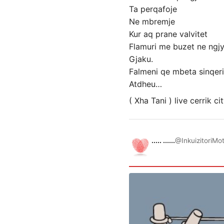
Ta perqafoje
Ne mbremje
Kur aq prane valvitet
Flamuri me buzet ne ngj
Gjaku.
Falmeni qe mbeta sinqeri
Atdheu…
( Xha Tani ) live cerrik ci
..... ......
@InkuizitoriMo