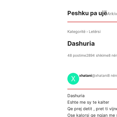
Peshku pa ujë
Arki
Kategoritë
›
Letërsi
Dashuria
48 postime
2894 shikime
8 në
xhatani
@xhatani
8 nën
Dashuria
Eshte me sy te kalter
Qe prej detit , pret ti vijn
Ose kalorsi qe ngjan me 