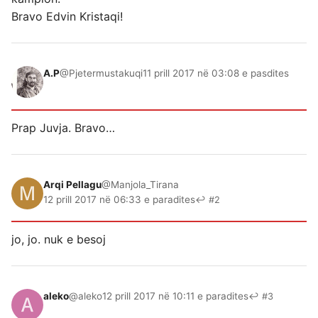
Bravo Edvin Kristaqi!
A.P
@Pjetermustakuqi
11 prill 2017 në 03:08 e pasdites
Prap Juvja. Bravo…
Arqi Pellagu
@Manjola_Tirana
12 prill 2017 në 06:33 e paradites
↩ #2
jo, jo. nuk e besoj
aleko
@aleko
12 prill 2017 në 10:11 e paradites
↩ #3