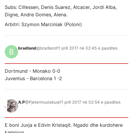
Subs: Cillessen, Denis Suarez, Alcacer, Jordi Alba,
Digne, Andre Gomes, Alena.
Arbitri: Szymon Marciniak (Poloni)
bradland
@bradland
11 prill 2017 në 02:45 e pasdites
Dortmund - Monako 0-0
Juventus - Barcelona 1 -2
A.P
@Pjetermustakuqi
11 prill 2017 në 02:54 e pasdites
E boni Juvja e Edvin Kristaqit. Ngado dhe kurdohere
kampion.