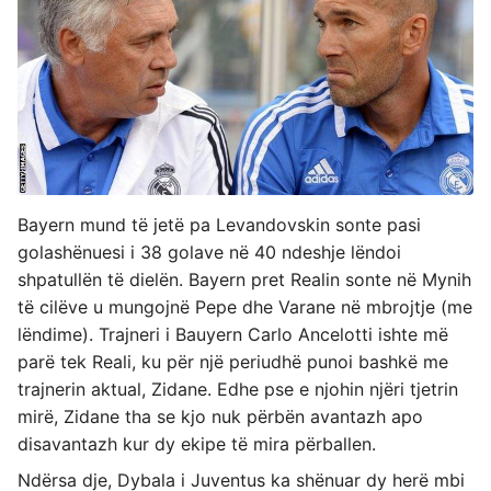
Bayern mund të jetë pa Levandovskin sonte pasi
golashënuesi i 38 golave në 40 ndeshje lëndoi
shpatullën të dielën. Bayern pret Realin sonte në Mynih
të cilëve u mungojnë Pepe dhe Varane në mbrojtje (me
lëndime). Trajneri i Bauyern Carlo Ancelotti ishte më
parë tek Reali, ku për një periudhë punoi bashkë me
trajnerin aktual, Zidane. Edhe pse e njohin njëri tjetrin
mirë, Zidane tha se kjo nuk përbën avantazh apo
disavantazh kur dy ekipe të mira përballen.
Ndërsa dje, Dybala i Juventus ka shënuar dy herë mbi