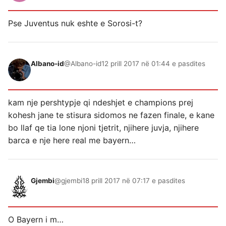
Pse Juventus nuk eshte e Sorosi-t?
Albano-id
@Albano-id
12 prill 2017 në 01:44 e pasdites
kam nje pershtypje qi ndeshjet e champions prej
kohesh jane te stisura sidomos ne fazen finale, e kane
bo llaf qe tia lone njoni tjetrit, njihere juvja, njihere
barca e nje here real me bayern…
Gjembi
@gjembi
18 prill 2017 në 07:17 e pasdites
O Bayern i m…