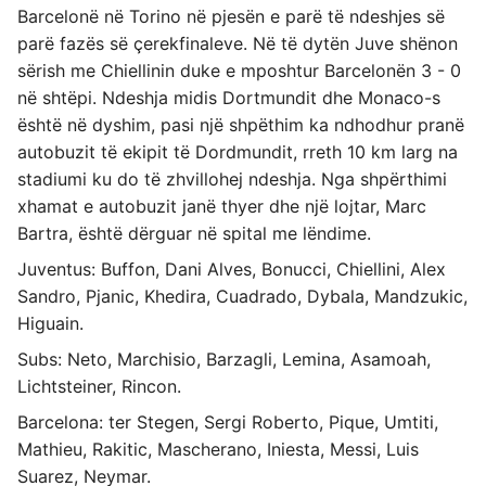
Barcelonë në Torino në pjesën e parë të ndeshjes së
parë fazës së çerekfinaleve. Në të dytën Juve shënon
sërish me Chiellinin duke e mposhtur Barcelonën 3 - 0
në shtëpi. Ndeshja midis Dortmundit dhe Monaco-s
është në dyshim, pasi një shpëthim ka ndhodhur pranë
autobuzit të ekipit të Dordmundit, rreth 10 km larg na
stadiumi ku do të zhvillohej ndeshja. Nga shpërthimi
xhamat e autobuzit janë thyer dhe një lojtar, Marc
Bartra, është dërguar në spital me lëndime.
Juventus: Buffon, Dani Alves, Bonucci, Chiellini, Alex
Sandro, Pjanic, Khedira, Cuadrado, Dybala, Mandzukic,
Higuain.
Subs: Neto, Marchisio, Barzagli, Lemina, Asamoah,
Lichtsteiner, Rincon.
Barcelona: ter Stegen, Sergi Roberto, Pique, Umtiti,
Mathieu, Rakitic, Mascherano, Iniesta, Messi, Luis
Suarez, Neymar.