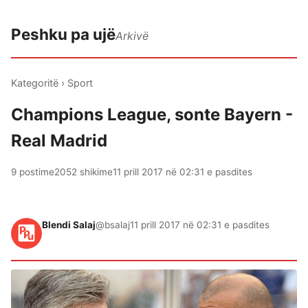
Peshku pa ujë
Arkivë
Kategoritë
›
Sport
Champions League, sonte Bayern -
Real Madrid
9 postime
2052 shikime
11 prill 2017 në 02:31 e pasdites
Blendi Salaj
@bsalaj
11 prill 2017 në 02:31 e pasdites