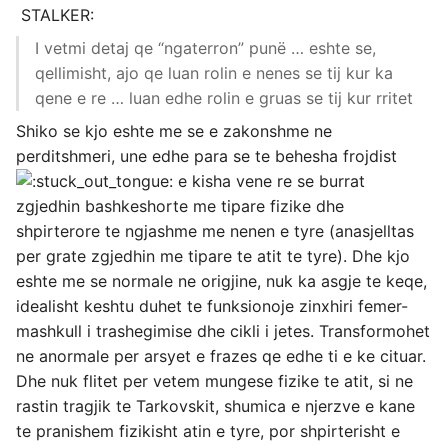
STALKER:
I vetmi detaj qe “ngaterron” punë … eshte se,
qellimisht, ajo qe luan rolin e nenes se tij kur ka
qene e re … luan edhe rolin e gruas se tij kur rritet
Shiko se kjo eshte me se e zakonshme ne
perditshmeri, une edhe para se te behesha frojdist
e kisha vene re se burrat
zgjedhin bashkeshorte me tipare fizike dhe
shpirterore te ngjashme me nenen e tyre (anasjelltas
per grate zgjedhin me tipare te atit te tyre). Dhe kjo
eshte me se normale ne origjine, nuk ka asgje te keqe,
idealisht keshtu duhet te funksionoje zinxhiri femer-
mashkull i trashegimise dhe cikli i jetes. Transformohet
ne anormale per arsyet e frazes qe edhe ti e ke cituar.
Dhe nuk flitet per vetem mungese fizike te atit, si ne
rastin tragjik te Tarkovskit, shumica e njerzve e kane
te pranishem fizikisht atin e tyre, por shpirterisht e