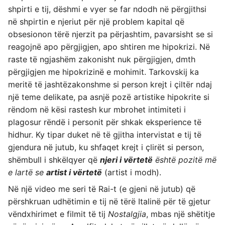
shpirti e tij, dëshmi e vyer se far ndodh në përgjithsi
në shpirtin e njeriut për një problem kapital që
obsesionon tërë njerzit pa përjashtim, pavarsisht se si
reagojnë apo përgjigjen, apo shtiren me hipokrizi. Në
raste të ngjashëm zakonisht nuk përgjigjen, dmth
përgjigjen me hipokrizinë e mohimit. Tarkovskij ka
meritë të jashtëzakonshme si person krejt i çiltër ndaj
një teme delikate, pa asnjë pozë artistike hipokrite si
rëndom në kësi rastesh kur mbrohet intimiteti i
plagosur rëndë i personit për shkak eksperience të
hidhur. Ky tipar duket në të gjitha intervistat e tij të
gjendura në jutub, ku shfaqet krejt i çlirët si person,
shëmbull i shkëlqyer që
njeri i vërtetë
është pozitë më
e lartë se
artist i vërtetë
(artist i modh).
Në një video me seri të Rai-t (e gjeni në jutub) që
përshkruan udhëtimin e tij në tërë Italinë për të gjetur
vëndxhirimet e filmit të tij
Nostalgjia
, mbas një shëtitje