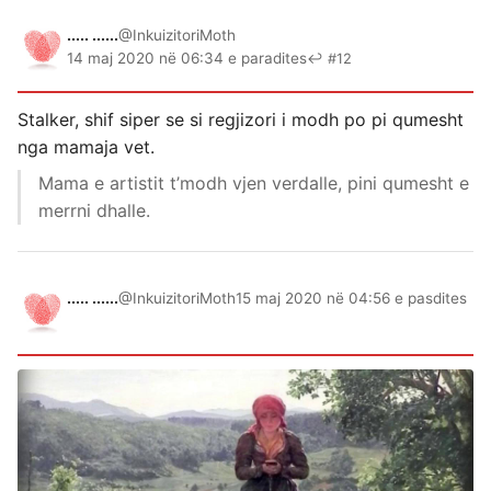
..... ......
@InkuizitoriMoth
14 maj 2020 në 06:34 e paradites
↩ #12
Stalker, shif siper se si regjizori i modh po pi qumesht
nga mamaja vet.
Mama e artistit t’modh vjen verdalle, pini qumesht e
merrni dhalle.
..... ......
@InkuizitoriMoth
15 maj 2020 në 04:56 e pasdites