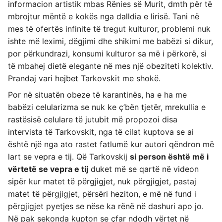
informacion artistik mbas Rënies së Murit, dmth për të
mbrojtur mëntë e kokës nga dalldia e lirisë. Tani në
mes të ofertës infinite të tregut kulturor, problemi nuk
ishte më leximi, dëgjimi dhe shikimi me babëzi si dikur,
por përkundrazi, konsumi kulturor sa më i përkorë, si
të mbahej dietë elegante në mes një obeziteti kolektiv.
Prandaj vari hejbet Tarkovskit me shokë.
Por në situatën obeze të karantinës, ha e ha me
babëzi celularizma se nuk ke ç’bën tjetër, mrekullia e
rastësisë celulare të jutubit më propozoi disa
intervista të Tarkovskit, nga të cilat kuptova se ai
është një nga ato rastet fatlumë kur autori qëndron më
lart se vepra e tij. Që Tarkovskij
si person është më i
vërtetë se vepra e tij
duket më se qartë në videon
sipër kur matet të përgjigjet, nuk përgjigjet, pastaj
matet të përgjigjet, përsëri heziton, e më në fund i
përgjigjet pyetjes se nëse ka rënë në dashuri apo jo.
Në pak sekonda kupton se çfar ndodh vërtet në