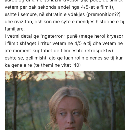
vetem per pak sekonda andej nga 4/5-at e filmit),
eshte i semure, në shtratin e vdekjes (premonition??)
dhe riviziton, rishikon me syte e mendjes historine e tij
familjare.
I vetmi detaj qe “ngaterron” punë (meqe heroi kryesor
i filmit shfaqet i rritur vetem në 4/5 e tij dhe vetem ne
ate moment kuptohet qe filmi eshte retrospektiv)
eshte se, qellimisht, ajo qe luan rolin e nenes se tij kur
ka qene e re (te themi në vitet '40)