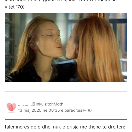
vitet '70)
..... ......
@InkuizitoriMoth
13 maj 2020 në 06:35 e paradites
↩ #7
falemneres qe erdhe, nuk e prisja me thene te drejten: