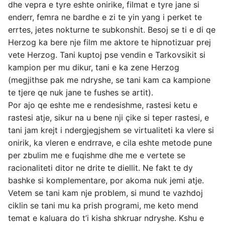
dhe vepra e tyre eshte onirike, filmat e tyre jane si
enderr, femra ne bardhe e zi te yin yang i perket te
errtes, jetes nokturne te subkonshit. Besoj se ti e di qe
Herzog ka bere nje film me aktore te hipnotizuar prej
vete Herzog. Tani kuptoj pse vendin e Tarkovsikit si
kampion per mu dikur, tani e ka zene Herzog
(megjithse pak me ndryshe, se tani kam ca kampione
te tjere qe nuk jane te fushes se artit).
Por ajo qe eshte me e rendesishme, rastesi ketu e
rastesi atje, sikur na u bene nji çike si teper rastesi, e
tani jam krejt i ndergjegjshem se virtualiteti ka vlere si
onirik, ka vleren e endrrave, e cila eshte metode pune
per zbulim me e fuqishme dhe me e vertete se
racionaliteti ditor ne drite te diellit. Ne fakt te dy
bashke si komplementare, por akoma nuk jemi atje.
Vetem se tani kam nje problem, si mund te vazhdoj
ciklin se tani mu ka prish programi, me keto mend
temat e kaluara do t’i kisha shkruar ndryshe. Kshu e