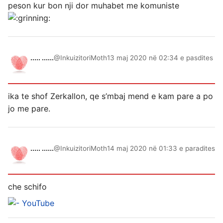
peson kur bon nji dor muhabet me komuniste
..... ......
@InkuizitoriMoth
13 maj 2020 në 02:34 e pasdites
ika te shof Zerkallon, qe s’mbaj mend e kam pare a po
jo me pare.
..... ......
@InkuizitoriMoth
14 maj 2020 në 01:33 e paradites
che schifo