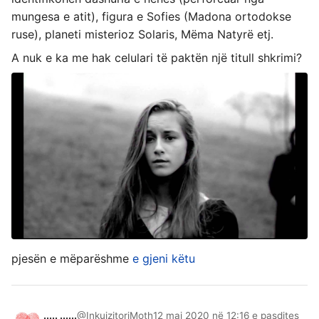
mungesa e atit), figura e Sofies (Madona ortodokse
ruse), planeti misterioz Solaris, Mëma Natyrë etj.
A nuk e ka me hak celulari të paktën një titull shkrimi?
pjesën e mëparëshme
e gjeni këtu
..... ......
@InkuizitoriMoth
12 maj 2020 në 12:16 e pasdites