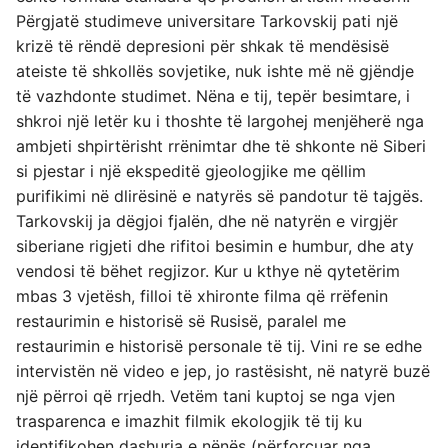
Përgjatë studimeve universitare Tarkovskij pati një
krizë të rëndë depresioni për shkak të mendësisë
ateiste të shkollës sovjetike, nuk ishte më në gjëndje
të vazhdonte studimet. Nëna e tij, tepër besimtare, i
shkroi një letër ku i thoshte të largohej menjëherë nga
ambjeti shpirtërisht rrënimtar dhe të shkonte në Siberi
si pjestar i një ekspeditë gjeologjike me qëllim
purifikimi në dlirësinë e natyrës së pandotur të tajgës.
Tarkovskij ja dëgjoi fjalën, dhe në natyrën e virgjër
siberiane rigjeti dhe rifitoi besimin e humbur, dhe aty
vendosi të bëhet regjizor. Kur u kthye në qytetërim
mbas 3 vjetësh, filloi të xhironte filma që rrëfenin
restaurimin e historisë së Rusisë, paralel me
restaurimin e historisë personale të tij. Vini re se edhe
intervistën në video e jep, jo rastësisht, në natyrë buzë
një përroi që rrjedh. Vetëm tani kuptoj se nga vjen
trasparenca e imazhit filmik ekologjik të tij ku
identifikohen dashuria e nënës (përforcuar nga