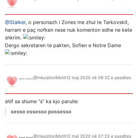
@Stalker
, o personazh i Zones me zhul te Tarkovskit,
harram e paç nofken nese nuk komenton edhe ne kete
shkrim.
Dergo sekretaren te pakten, Sofien e Notre Dame
..... ......
@InkuizitoriMoth
12 maj 2020 në 06:32 e pasdites
shif sa shume “s” ka kjo parulle:
sesso ossesso possesso
..... ......
@InkuizitoriMoth
12 maj 2020 në 07:23 e pasdites