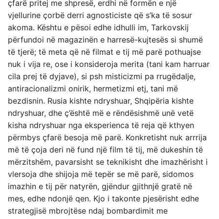
çfarë pritej me shpresë, erdhi në formën e një
vjellurine çorbë derri agnosticiste që s’ka të sosur
akoma. Kështu e pësoi edhe idhulli im, Tarkovskij
përfundoi në magazinën e harresë-kujtesës si shumë
të tjerë; të meta që në filmat e tij më parë pothuajse
nuk i vija re, ose i konsideroja merita (tani kam harruar
cila prej të dyjave), si psh misticizmi pa rrugëdalje,
antiracionalizmi onirik, hermetizmi etj, tani më
bezdisnin. Rusia kishte ndryshuar, Shqipëria kishte
ndryshuar, dhe ç’është më e rëndësishmë unë vetë
kisha ndryshuar nga eksperienca të reja që kthyen
përmbys çfarë besoja më parë. Konkretisht nuk arrrija
më të çoja deri në fund një film të tij, më dukeshin të
mërzitshëm, pavarsisht se teknikisht dhe imazhërisht i
vlersoja dhe shijoja më tepër se më parë, sidomos
imazhin e tij për natyrën, gjëndur gjithnjë gratë në
mes, edhe ndonjë qen. Kjo i takonte pjesërisht edhe
strategjisë mbrojtëse ndaj bombardimit me