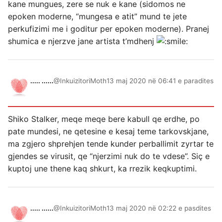
kane mungues, zere se nuk e kane (sidomos ne
epoken moderne, “mungesa e atit” mund te jete
perkufizimi me i goditur per epoken moderne). Pranej
shumica e njerzve jane artista t’mdhenj
..... ......
@InkuizitoriMoth
13 maj 2020 në 06:41 e paradites
Shiko Stalker, meqe meqe bere kabull qe erdhe, po
pate mundesi, ne qetesine e kesaj teme tarkovskjane,
ma zgjero shprehjen tende kunder perballimit zyrtar te
gjendes se virusit, qe “njerzimi nuk do te vdese”. Siç e
kuptoj une thene kaq shkurt, ka rrezik keqkuptimi.
..... ......
@InkuizitoriMoth
13 maj 2020 në 02:22 e pasdites