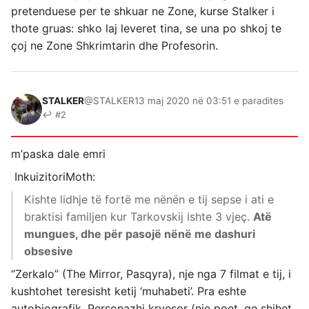
pretenduese per te shkuar ne Zone, kurse Stalker i
thote gruas: shko laj leveret tina, se una po shkoj te
çoj ne Zone Shkrimtarin dhe Profesorin.
STALKER
@STALKER
13 maj 2020 në 03:51 e paradites
↩ #2
m’paska dale emri
InkuizitoriMoth:
Kishte lidhje të fortë me nënën e tij sepse i ati e
braktisi familjen kur Tarkovskij ishte 3 vjeç.
Atë
mungues, dhe për pasojë nënë me dashuri
obsesive
“Zerkalo” (The Mirror, Pasqyra), nje nga 7 filmat e tij, i
kushtohet teresisht ketij ‘muhabeti’. Pra eshte
autobiografik. Personazhi kryesor (nje poet, qe shihet