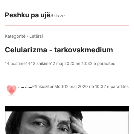
Peshku pa ujë
Arkivë
Kategoritë
›
Letërsi
Celularizma - tarkovskmedium
14 postime
1442 shikime
12 maj 2020 në 10:32 e paradites
..... ......
@InkuizitoriMoth
12 maj 2020 në 10:32 e paradites