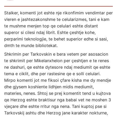
Stalker, komenti jot eshte nje rikonfimim vendimtar per
vleren e jashtezakonshme te celularizmes, tani e kam
te mushme menjen top qe celulari eshte distant
superor si cilesi ndaj librit. Eshte çeshtje kohe,
perparimi teknologjie, te behet superior edhe si sasi,
dmth te munde bibliotekat.
Shkrimin per Tarkovskin e bera vetem per asosacion
te shkrimit per Mikelanxhelon per çeshtjen e te renes
ne dashuri, qe eshte dytesore ndaj mediumit qe eshte
tema e ciklit, dhe per rastesine qe e solli celulari.
Mirpo komenti jot me fiksoi çfare kisha me dy mendje
dhe gjysem koshiente lidhjen midis mediumit,
materies, nenes. Shtoj se prej komentit tend u kujtova
qe Herzog eshte braktisur nga babai vet ne moshen 3
vjeçare dhe eshte rritur nga nena. Tani kuptoj pse si
Tarkovskij ashtu dhe Herzog jane karakter nokturne,