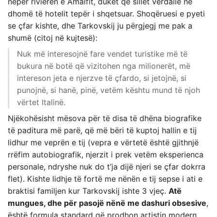
nëpër rivierën e Amalfit, duket që sillet vërdallë në
dhomë të hotelit tepër i shqetsuar. Shoqëruesi e pyeti
se çfar kishte, dhe Tarkovskij ju përgjegj me pak a
shumë (citoj në kujtesë):
Nuk më interesojnë fare vendet turistike më të
bukura në botë që vizitohen nga milionerët, më
intereson jeta e njerzve të çfardo, si jetojnë, si
punojnë, si hanë, pinë, vetëm kështu mund të njoh
vërtet Italinë.
Njëkohësisht mësova për të disa të dhëna biografike
të paditura më parë, që më bëri të kuptoj hallin e tij
lidhur me veprën e tij (vepra e vërtetë është gjithnjë
rrëfim autobiografik, njerzit i prek vetëm eksperienca
personale, ndryshe nuk do t’ja dijë njeri se çfar dokrra
flet). Kishte lidhje të fortë me nënën e tij sepse i ati e
braktisi familjen kur Tarkovskij ishte 3 vjeç.
Atë
mungues, dhe për pasojë nënë me dashuri obsesive
,
është formula standard që prodhon artistin modern.