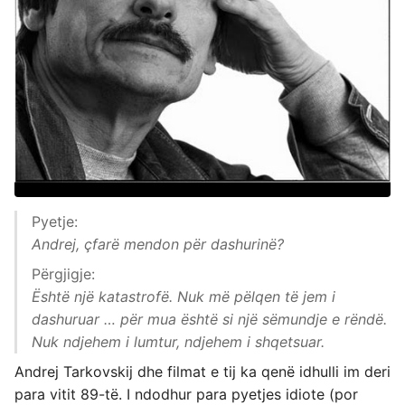
Pyetje:
Andrej, çfarë mendon për dashurinë?
Përgjigje:
Është një katastrofë. Nuk më pëlqen të jem i
dashuruar … për mua është si një sëmundje e rëndë.
Nuk ndjehem i lumtur, ndjehem i shqetsuar.
Andrej Tarkovskij dhe filmat e tij ka qenë idhulli im deri
para vitit 89-të. I ndodhur para pyetjes idiote (por