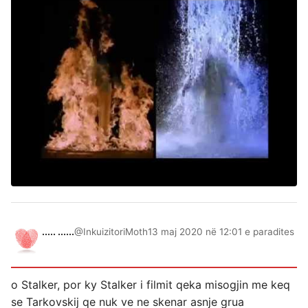
..... ......
@InkuizitoriMoth
13 maj 2020 në 12:01 e paradites
o Stalker, por ky Stalker i filmit qeka misogjin me keq
se Tarkovskij qe nuk ve ne skenar asnje grua