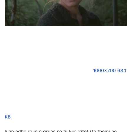
1000×700 63.1
KB
luan edhe rolin e gruas se tij kur rritet (te themi në