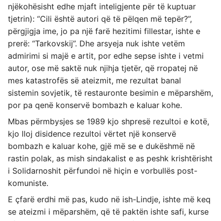
njëkohësisht edhe mjaft inteligjente për të kuptuar
tjetrin): “Cili është autori që të pëlqen më tepër?”,
përgjigja ime, jo pa një farë hezitimi fillestar, ishte e
prerë: “Tarkovskij”. Dhe arsyeja nuk ishte vetëm
admirimi si majë e artit, por edhe sepse ishte i vetmi
autor, ose më saktë nuk njihja tjetër, që rropatej në
mes katastrofës së ateizmit, me rezultat banal
sistemin sovjetik, të restauronte besimin e mëparshëm,
por pa qenë konservë bombazh e kaluar kohe.
Mbas përmbysjes se 1989 kjo shpresë rezultoi e kotë,
kjo lloj disidence rezultoi vërtet një konservë
bombazh e kaluar kohe, gjë më se e dukëshmë në
rastin polak, as mish sindakalist e as peshk krishtërisht
i Solidarnoshit përfundoi në hiçin e vorbullës post-
komuniste.
E çfarë erdhi më pas, kudo në ish-Lindje, ishte më keq
se ateizmi i mëparshëm, që të paktën ishte safi, kurse