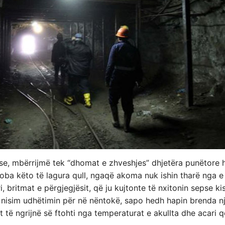
ëse, mbërrijmë tek “dhomat e zhveshjes” dhjetëra punëtore h
roba këto të lagura qull, ngaqë akoma nuk ishin tharë nga e 
i, britmat e përgjegjësit, që ju kujtonte të nxitonin sepse k
 nisim udhëtimin për në nëntokë, sapo hedh hapin brenda një
 të ngrijnë së ftohti nga temperaturat e akullta dhe acari q