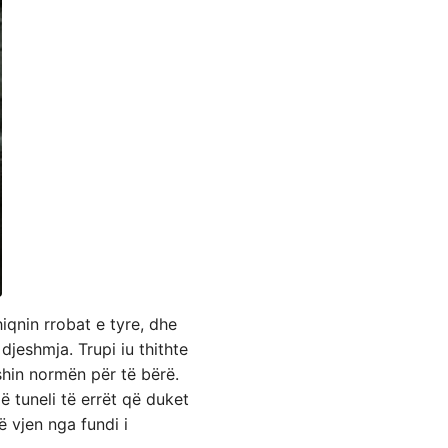
iqnin rrobat e tyre, dhe
djeshmja. Trupi iu thithte
ishin normën për të bërë.
 tuneli të errët që duket
ë vjen nga fundi i