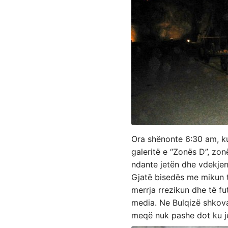
Ora shënonte 6:30 am, ku
galeritë e “Zonës D”, zo
ndante jetën dhe vdekjen
Gjatë bisedës me mikun t
merrja rrezikun dhe të fu
media. Ne Bulqizë shkova 
meqë nuk pashe dot ku je