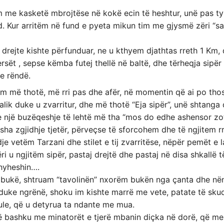
 me kasketë mbrojtëse në kokë ecin të heshtur, unë pas tyre
. Kur arritëm në fund e pyeta mikun tim me gjysmë zëri “sa
 drejte kishte përfunduar, ne u kthyem djathtas rreth 1 Km, 
rsët , sepse këmba futej thellë në baltë, dhe tërheqja sipër 
e rëndë.
im më thotë, më rri pas dhe afër, në momentin që ai po thos
talik duke u zvarritur, dhe më thotë “Eja sipër”, unë shtang
e një buzëqeshje të lehtë më tha “mos do edhe ashensor zotë
sha zgjidhje tjetër, përveҫse të sforcohem dhe të ngjitem r
je vetëm Tarzani dhe stilet e tij zvarritëse, nëpër pemët e l
ri u ngjitëm sipër, pastaj drejtë dhe pastaj në disa shkallë
hyheshin….
 bukë, shtruam “tavolinën” nxorëm bukën nga ҫanta dhe nën p
 duke ngrënë, shoku im kishte marrë me vete, patate të skuq
le, që u detyrua ta ndante me mua.
ë bashku me minatorët e tjerë mbanin diçka në dorë, që m