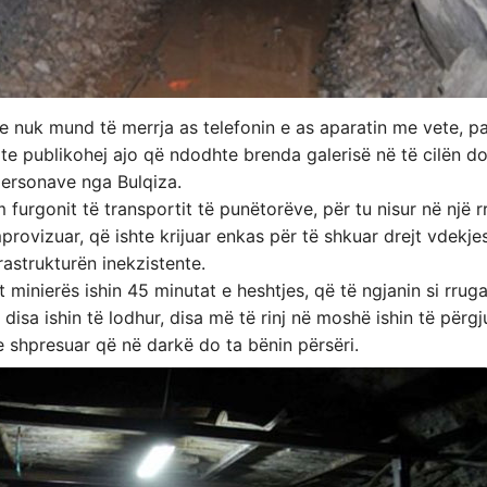
se nuk mund të merrja as telefonin e as aparatin me vete, p
te publikohej ajo që ndodhte brenda galerisë në të cilën d
personave nga Bulqiza.
 furgonit të transportit të punëtorëve, për tu nisur në një 
rovizuar, që ishte krijuar enkas për të shkuar drejt vdekjes
astrukturën inekzistente.
t minierës ishin 45 minutat e heshtjes, që të ngjanin si rruga 
 disa ishin të lodhur, disa më të rinj në moshë ishin të përgj
e shpresuar që në darkë do ta bënin përsëri.