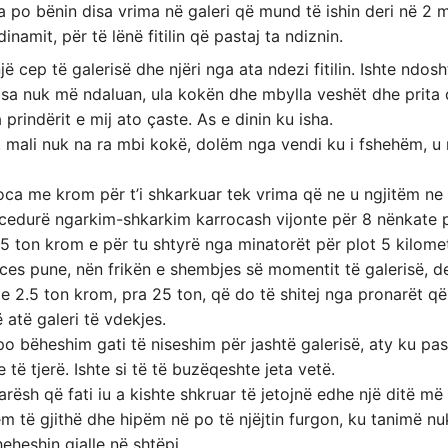
a po bënin disa vrima në galeri që mund të ishin deri në 2 
amit, për të lënë fitilin që pastaj ta ndiznin.
ë cep të galerisë dhe njëri nga ata ndezi fitilin. Ishte nd
sa nuk më ndaluan, ula kokën dhe mbylla veshët dhe prita që
rindërit e mij ato ҫaste. As e dinin ku isha.
e, mali nuk na ra mbi kokë, dolëm nga vendi ku i fshehëm, u
ca me krom për t’i shkarkuar tek vrima që ne u ngjitëm n
rocedurë ngarkim-shkarkim karrocash vijonte për 8 nënkate 
 ton krom e për tu shtyrë nga minatorët për plot 5 kilomet
proces pune, nën frikën e shembjes së momentit të galerisë, d
 2.5 ton krom, pra 25 ton, që do të shitej nga pronarët 
 atë galeri të vdekjes.
o bëheshim gati të niseshim për jashtë galerisë, aty ku pas
të tjerë. Ishte si të të buzëqeshte jeta vetë.
rësh që fati iu a kishte shkruar të jetojnë edhe një ditë m
 të gjithë dhe hipëm në po të njëjtin furgon, ku tanimë nuk
eheshin gjalle në shtëpi.