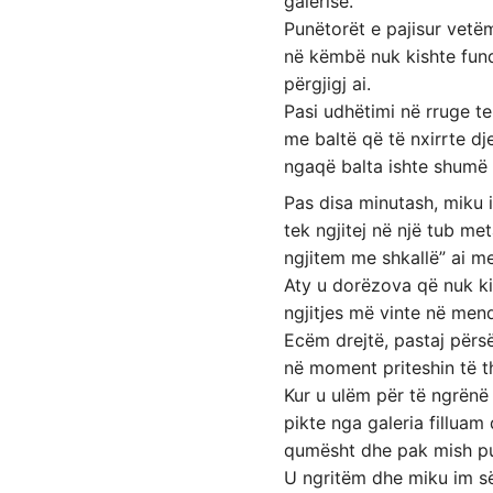
galerisë.
Punëtorët e pajisur vetëm
në këmbë nuk kishte fund
përgjigj ai.
Pasi udhëtimi në rruge te
me baltë që të nxirrte dje
ngaqë balta ishte shumë 
Pas disa minutash, miku 
tek ngjitej në një tub me
ngjitem me shkallë” ai m
Aty u dorëzova që nuk ki
ngjitjes më vinte në mend
Ecëm drejtë, pastaj përsë
në moment priteshin të t
Kur u ulëm për të ngrënë
pikte nga galeria filluam
qumësht dhe pak mish pu
U ngritëm dhe miku im s