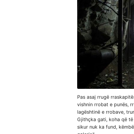
Pas asaj rrugë rraskapit
vishnin rrobat e punës, r
lagështinë e rrobave, trur
Gjithҫka gati, koha që të
sikur nuk ka fund, këmbët