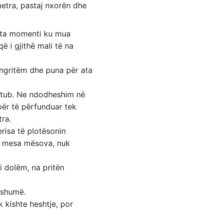
metra, pastaj nxorën dhe
oshta momenti ku mua
 i gjithë mali të na
 ngritëm dhe puna për ata
e tub. Ne ndodheshim në
për të përfunduar tek
ra.
erisa të plotësonin
që mesa mësova, nuk
i dolëm, na pritën
ë shumë.
 kishte heshtje, por