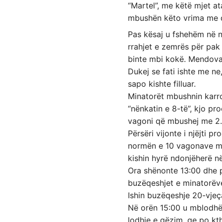
“Martel”, me këtë mjet at
mbushën këto vrima me din
Pas kësaj u fshehëm në nj
rrahjet e zemrës për pak 
binte mbi kokë. Mendova p
Dukej se fati ishte me n
sapo kishte filluar.
Minatorët mbushnin karro
“nënkatin e 8-të”, kjo p
vagoni që mbushej me 2.5
Përsëri vijonte i njëjti 
normën e 10 vagonave me
kishin hyrë ndonjëherë në
Ora shënonte 13:00 dhe p
buzëqeshjet e minatorëve 
Ishin buzëqeshje 20-vjeça
Në orën 15:00 u mblodhëm
lodhje e gëzim, qe po kth