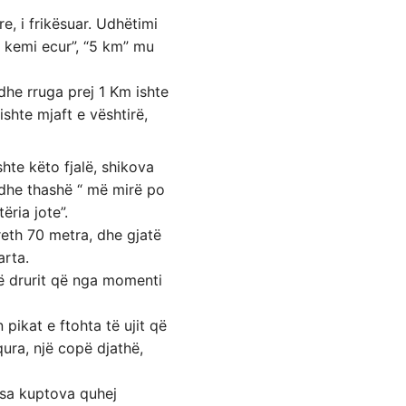
, i frikësuar. Udhëtimi
 kemi ecur”, “5 km” mu
dhe rruga prej 1 Km ishte
ishte mjaft e vështirë,
hte këto fjalë, shikova
a dhe thashë “ më mirë po
ria jote”.
reth 70 metra, dhe gjatë
arta.
 të drurit që nga momenti
ikat e ftohta të ujit që
ura, një copë djathë,
esa kuptova quhej