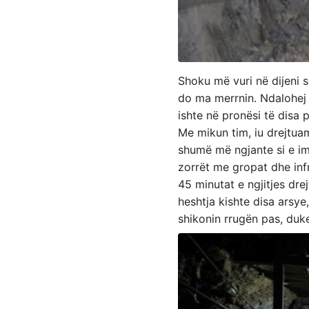
Shoku më vuri në dijeni 
do ma merrnin. Ndalohej 
ishte në pronësi të disa 
Me mikun tim, iu drejtuam
shumë më ngjante si e imp
zorrët me gropat dhe infr
45 minutat e ngjitjes drej
heshtja kishte disa arsye,
shikonin rrugën pas, duk