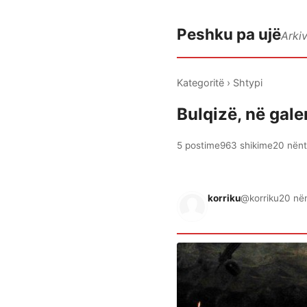
Peshku pa ujë
Arki
Kategoritë
›
Shtypi
Bulqizë, në gale
5 postime
963 shikime
20 nënt
korriku
@korriku
20 nën