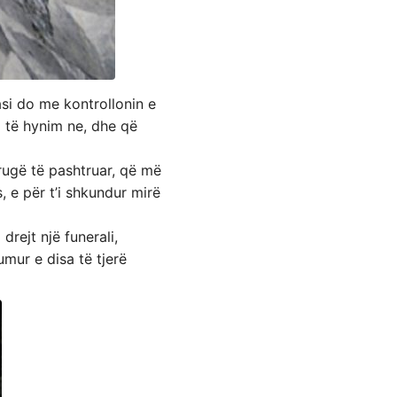
asi do me kontrollonin e
o të hynim ne, dhe që
rrugë të pashtruar, që më
, e për t’i shkundur mirë
drejt një funerali,
umur e disa të tjerë