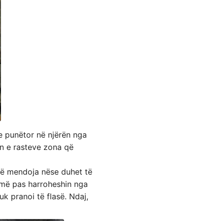
te punëtor në njërën nga
ën e rasteve zona që
erë mendoja nëse duhet të
të më pas harroheshin nga
uk pranoi të flasë. Ndaj,