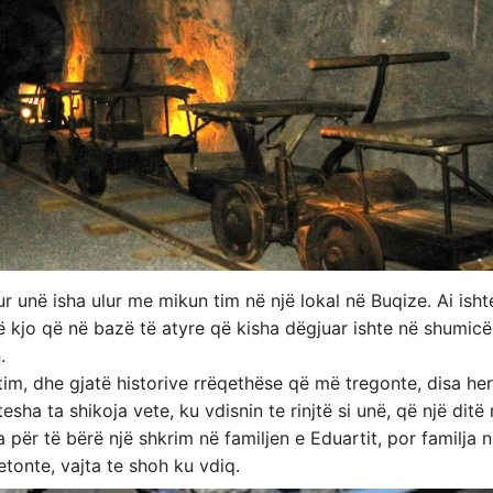
r unë isha ulur me mikun tim në një lokal në Buqize. Ai ish
në kjo që në bazë të atyre që kisha dëgjuar ishte në shumic
.
im, dhe gjatë historive rrëqethëse që më tregonte, disa h
tesha ta shikoja vete, ku vdisnin te rinjtë si unë, që një di
për të bërë një shkrim në familjen e Eduartit, por familja n
tonte, vajta te shoh ku vdiq.