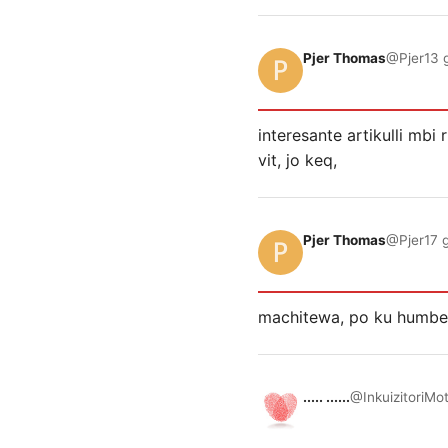
Pjer Thomas
@Pjer
13 
interesante artikulli mbi
vit, jo keq,
Pjer Thomas
@Pjer
17 
machitewa, po ku humbe m
..... ......
@InkuizitoriMo