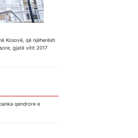
në Kosovë, që njëherësh
ore, gjatë vitit 2017
 banka qendrore e