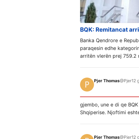
BQK: Remitancat arri
Banka Qendrore e Republ
paraqesin edhe kategorin
arritën vlerën prej 759.2 
Pjer Thomas
@Pjer
12 
gjembo, une e di qe BQK
Shqiperise. Njoftimi esht
Pjer Thomas
@Pjer
12 