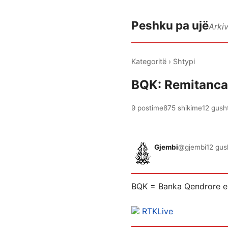
Peshku pa ujë
Arki
Kategoritë
›
Shtypi
BQK: Remitancat
9 postime
875 shikime
12 gush
Gjembi
@gjembi
12 gus
BQK = Banka Qendrore e 
RTKLive