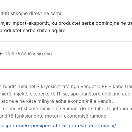
400 shkojne direkt ne serbi,
ermjet import-eksportit, ku produktet serbe dominojne ne tr
produktet serbe shiten aq lire.
ht 2018 në 06:10 e pasdites
e fundit rumunët – kryesisht ata nga vendet e BE – kanë tra
mierë, mjekë, ekspertë të IT-së, apo punëtorë ndërtimi apo s
ë atdhe e në këtë mënyrë edhe ekonominë e vendit.
a me mund shumë familje në Rumani do të duhej të jetonin në
und të funksiononte motori i ekonomisë rumune
iaspora-merr-persiper-fatet-e-protestes-ne-rumani/