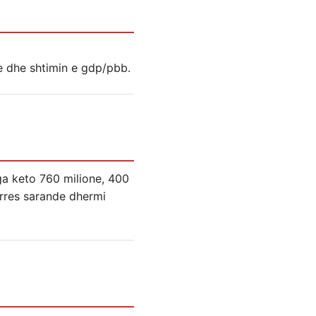
se dhe shtimin e gdp/pbb.
Nga keto 760 milione, 400
urres sarande dhermi