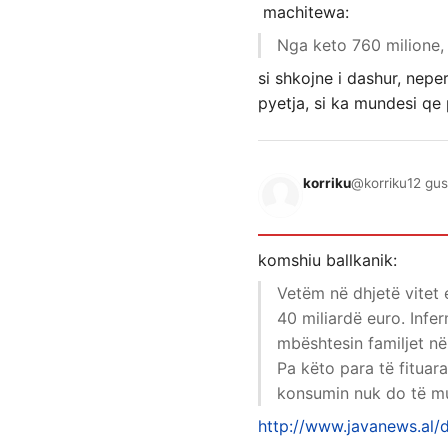
machitewa:
Nga keto 760 milione, 
si shkojne i dashur, nep
pyetja, si ka mundesi qe 
korriku
@korriku
12 gus
komshiu ballkanik:
Vetëm në dhjetë vitet 
40 miliardë euro. Infer
mbështesin familjet n
Pa këto para të fituar
konsumin nuk do të m
http://www.javanews.al/d