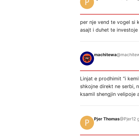
per nje vend te vogel si 
asajt i duhet te investoj
machitewa
@machite
Linjat e prodhimit “i kem
shkojne direkt ne serbi, 
ksamil shengjin velipoje 
Pjer Thomas
@Pjer
12 