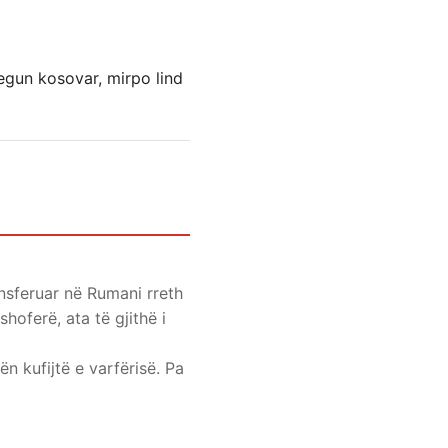
egun kosovar, mirpo lind
nsferuar në Rumani rreth
hoferë, ata të gjithë i
n kufijtë e varfërisë. Pa