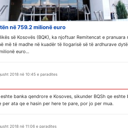
tën në 759.2 milionë euro
ikës së Kosovës (BQK), ka njoftuar Remitencat e pranuara 
ë më të madhe në kuadër të llogarisë së të ardhurave dytës
milionë euro...
gusht 2018 në 10:45 e paradites
 eshte banka qendrore e Kosoves, sikunder BQSh qe eshte
e per ata qe e hasin per here te pare, por jo per mua.
gusht 2018 në 11:06 e paradites