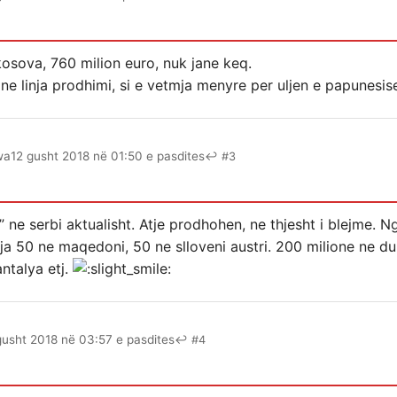
kosova, 760 milion euro, nuk jane keq.
e ne linja prodhimi, si e vetmja menyre per uljen e papunesi
wa
12 gusht 2018 në 01:50 e pasdites
↩ #3
i” ne serbi aktualisht. Atje prodhohen, ne thjesht i blejme. 
nja 50 ne maqedoni, 50 ne slloveni austri. 200 milione ne d
antalya etj.
gusht 2018 në 03:57 e pasdites
↩ #4