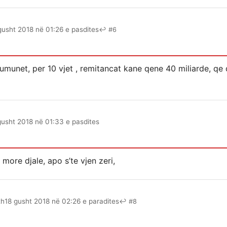
gusht 2018 në 01:26 e pasdites
↩ #6
 rumunet, per 10 vjet , remitancat kane qene 40 miliarde, qe 
gusht 2018 në 01:33 e pasdites
ore djale, apo s’te vjen zeri,
th
18 gusht 2018 në 02:26 e paradites
↩ #8