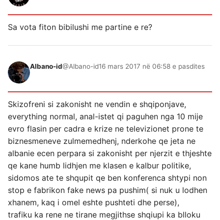
Sa vota fiton bibilushi me partine e re?
Albano-id
@Albano-id
16 mars 2017 në 06:58 e pasdites
Skizofreni si zakonisht ne vendin e shqiponjave,
everything normal, anal-istet qi paguhen nga 10 mije
evro flasin per cadra e krize ne televizionet prone te
biznesmeneve zulmemedhenj, nderkohe qe jeta ne
albanie ecen perpara si zakonisht per njerzit e thjeshte
qe kane humb lidhjen me klasen e kalbur politike,
sidomos ate te shqupit qe ben konferenca shtypi non
stop e fabrikon fake news pa pushim( si nuk u lodhen
xhanem, kaq i omel eshte pushteti dhe perse),
trafiku ka rene ne tirane megjithse shqiupi ka blloku