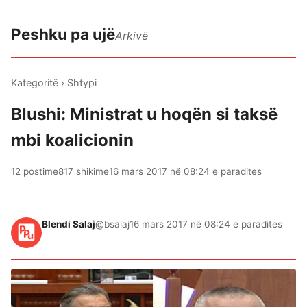
Peshku pa ujë
Arkivë
Kategoritë
›
Shtypi
Blushi: Ministrat u hoqën si taksë
mbi koalicionin
12 postime
817 shikime
16 mars 2017 në 08:24 e paradites
Blendi Salaj
@bsalaj
16 mars 2017 në 08:24 e paradites