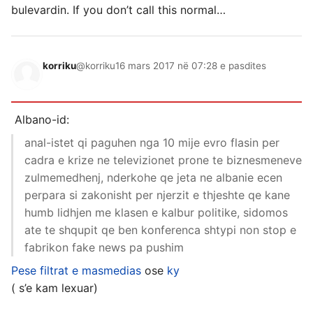
bulevardin. If you don’t call this normal…
korriku
@korriku
16 mars 2017 në 07:28 e pasdites
Albano-id:
anal-istet qi paguhen nga 10 mije evro flasin per
cadra e krize ne televizionet prone te biznesmeneve
zulmemedhenj, nderkohe qe jeta ne albanie ecen
perpara si zakonisht per njerzit e thjeshte qe kane
humb lidhjen me klasen e kalbur politike, sidomos
ate te shqupit qe ben konferenca shtypi non stop e
fabrikon fake news pa pushim
Pese filtrat e masmedias
ose
ky
( s’e kam lexuar)