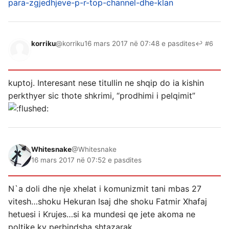
para-zgjedhjeve-p-r-top-channel-dhe-klan
korriku
@korriku
16 mars 2017 në 07:48 e pasdites
↩ #6
kuptoj. Interesant nese titullin ne shqip do ia kishin
perkthyer sic thote shkrimi, “prodhimi i pelqimit”
Whitesnake
@Whitesnake
16 mars 2017 në 07:52 e pasdites
N`a doli dhe nje xhelat i komunizmit tani mbas 27
vitesh…shoku Hekuran Isaj dhe shoku Fatmir Xhafaj
hetuesi i Krujes…si ka mundesi qe jete akoma ne
poltike ky perbindsha shtazarak…