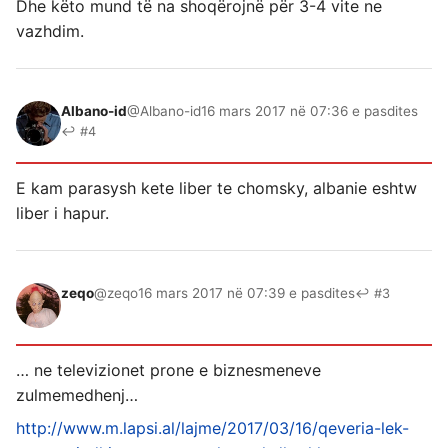
Dhe këto mund të na shoqërojnë për 3-4 vite ne
vazhdim.
Albano-id
@Albano-id
16 mars 2017 në 07:36 e pasdites
↩ #4
E kam parasysh kete liber te chomsky, albanie eshtw
liber i hapur.
zeqo
@zeqo
16 mars 2017 në 07:39 e pasdites
↩ #3
… ne televizionet prone e biznesmeneve
zulmemedhenj…
http://www.m.lapsi.al/lajme/2017/03/16/qeveria-lek-