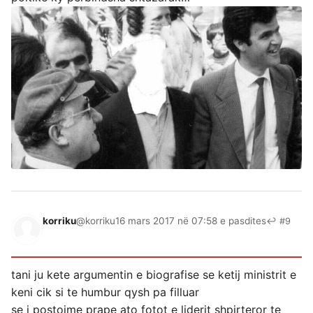
korriku
@korriku
16 mars 2017 në 07:58 e pasdites
↩ #9
tani ju kete argumentin e biografise se ketij ministrit e
keni cik si te humbur qysh pa filluar
se i postojme prape ato fotot e liderit shpirteror te