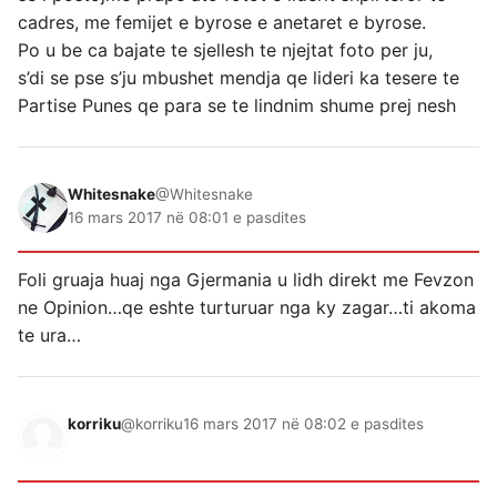
cadres, me femijet e byrose e anetaret e byrose.
Po u be ca bajate te sjellesh te njejtat foto per ju,
s’di se pse s’ju mbushet mendja qe lideri ka tesere te
Partise Punes qe para se te lindnim shume prej nesh
Whitesnake
@Whitesnake
16 mars 2017 në 08:01 e pasdites
Foli gruaja huaj nga Gjermania u lidh direkt me Fevzon
ne Opinion…qe eshte turturuar nga ky zagar…ti akoma
te ura…
korriku
@korriku
16 mars 2017 në 08:02 e pasdites