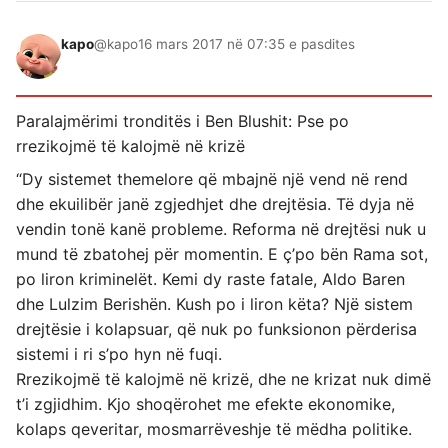
kapo
@kapo
16 mars 2017 në 07:35 e pasdites
Paralajmërimi tronditës i Ben Blushit: Pse po
rrezikojmë të kalojmë në krizë
“Dy sistemet themelore që mbajnë një vend në rend
dhe ekuilibër janë zgjedhjet dhe drejtësia. Të dyja në
vendin tonë kanë probleme. Reforma në drejtësi nuk u
mund të zbatohej për momentin. E ç’po bën Rama sot,
po liron kriminelët. Kemi dy raste fatale, Aldo Baren
dhe Lulzim Berishën. Kush po i liron këta? Një sistem
drejtësie i kolapsuar, që nuk po funksionon përderisa
sistemi i ri s’po hyn në fuqi.
Rrezikojmë të kalojmë në krizë, dhe ne krizat nuk dimë
t’i zgjidhim. Kjo shoqërohet me efekte ekonomike,
kolaps qeveritar, mosmarrëveshje të mëdha politike.