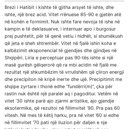
Brezi i Hatibit i kishte të gjitha arsyet të ishte, dhe
ishte, një brez acid. Vitet rrënuese 85-90 e gjetën atë
në kohën e formimit. Nuk ishte fare nevoja të ishe në
kampin e të deklasuarve, i internuar apo i burgosur
prej pushtetit, për të qenë vetiu i hidhët, si shumëkush
që jeta e sheh shtrembër. Vitet në fjalë ishin koha e
kalbëzimit eksponencial të gjendjes dhe gjindjes në
Shqipëri. Liria e perceptuar pas 90-tës ishte si një
masë gurësh gëlqerorë që ra mbi acidin në fjalë me
rezultat një shkumbëzim të vrrullshëm që çliron energji
dhe precipiton në kripë inerte dhe ujë. Precipitimit me
shqipe zyrtare i thonë edhe “fundërri(m)”, çka për
rastin nuk është një paralel aq i pagoditur. Vetëm në
vitet ’30 ishte parë ajo zjarmi artistike, ajo gjendje
eksotermike, që rezultoi në fillimvitet ’90. Pra pas 60
vitesh. Në mes të këtij harku, pra në vitet ’60 si edhe
në fillimvitet ‘70 pati një iluzion për daljen e nje