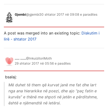
Gjembi
@gjembi
30 shtator 2017 në 09:08 e paradites
A post was merged into an existing topic:
Diskutim i
lirë - shtator 2017
..... ......
@InkuizitoriMoth
29 shtator 2017 në 05:56 e pasdites
bsalaj:
Më duhet të them që kurvat janë me fat dhe lart
nga ana hierarkike në poezi, dhe ajo “paç fatin e
kurvës” e thënë me shpoti në jetën e përditshme,
është e njëmendtë në letërsi.