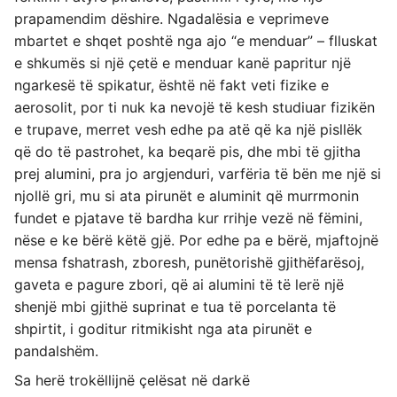
prapamendim dëshire. Ngadalësia e veprimeve
mbartet e shqet poshtë nga ajo “e menduar” – flluskat
e shkumës si një çetë e menduar kanë papritur një
ngarkesë të spikatur, është në fakt veti fizike e
aerosolit, por ti nuk ka nevojë të kesh studiuar fizikën
e trupave, merret vesh edhe pa atë që ka një pisllëk
që do të pastrohet, ka beqarë pis, dhe mbi të gjitha
prej alumini, pra jo argjenduri, varfëria të bën me një si
njollë gri, mu si ata pirunët e aluminit që murrmonin
fundet e pjatave të bardha kur rrihje vezë në fëmini,
nëse e ke bërë këtë gjë. Por edhe pa e bërë, mjaftojnë
mensa fshatrash, zboresh, punëtorishë gjithëfarësoj,
gaveta e pagure zbori, që ai alumini të të lerë një
shenjë mbi gjithë suprinat e tua të porcelanta të
shpirtit, i goditur ritmikisht nga ata pirunët e
pandalshëm.
Sa herë trokëllijnë çelësat në darkë