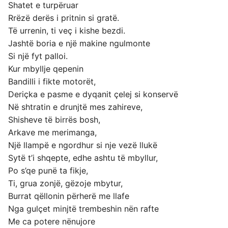
Shatet e turpëruar
Rrëzë derës i pritnin si gratë.
Të urrenin, ti veç i kishe bezdi.
Jashtë boria e një makine ngulmonte
Si një fyt palloi.
Kur mbyllje qepenin
Bandilli i fikte motorët,
Deriçka e pasme e dyqanit çelej si konservë
Në shtratin e drunjtë mes zahireve,
Shisheve të birrës bosh,
Arkave me merimanga,
Një llampë e ngordhur si nje vezë llukë
Sytë t’i shqepte, edhe ashtu të mbyllur,
Po s’qe punë ta fikje,
Ti, grua zonjë, gëzoje mbytur,
Burrat qëllonin përherë me llafe
Nga gulçet minjtë trembeshin nën rafte
Me ca potere nënujore