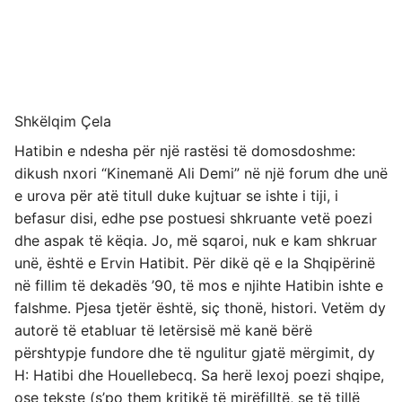
Shkëlqim Çela
Hatibin e ndesha për një rastësi të domosdoshme:
dikush nxori “Kinemanë Ali Demi” në një forum dhe unë
e urova për atë titull duke kujtuar se ishte i tiji, i
befasur disi, edhe pse postuesi shkruante vetë poezi
dhe aspak të këqia. Jo, më sqaroi, nuk e kam shkruar
unë, është e Ervin Hatibit. Për dikë që e la Shqipërinë
në fillim të dekadës ’90, të mos e njihte Hatibin ishte e
falshme. Pjesa tjetër është, siç thonë, histori. Vetëm dy
autorë të etabluar të letërsisë më kanë bërë
përshtypje fundore dhe të ngulitur gjatë mërgimit, dy
H: Hatibi dhe Houellebecq. Sa herë lexoj poezi shqipe,
ose tekste (s’po them kritikë të mirëfilltë, se të tillë