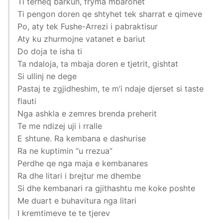
Ti terheq barkun, fryma mbarohet
Ti pengon doren qe shtyhet tek sharrat e qimeve
Po, aty tek Fushe-Arrezi i pabraktisur
Aty ku zhurmojne vatanet e bariut
Do doja te isha ti
Ta ndaloja, ta mbaja doren e tjetrit, gishtat
Si ullinj ne dege
Pastaj te zgjidheshim, te m’i ndaje djerset si taste
flauti
Nga ashkla e zemres brenda preherit
Te me ndizej uji i rralle
E shtune. Ra kembana e dashurise
Ra ne kuptimin “u rrezua”
Perdhe qe nga maja e kembanares
Ra dhe litari i brejtur me dhembe
Si dhe kembanari ra gjithashtu me koke poshte
Me duart e buhavitura nga litari
I kremtimeve te te tjerev