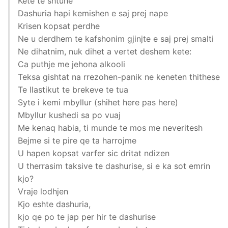
Kete te shtune
Dashuria hapi kemishen e saj prej nape
Krisen kopsat perdhe
Ne u derdhem te kafshonim gjinjte e saj prej smalti
Ne dihatnim, nuk dihet a vertet deshem kete:
Ca puthje me jehona alkooli
Teksa gishtat na rrezohen-panik ne keneten thithese
Te llastikut te brekeve te tua
Syte i kemi mbyllur (shihet here pas here)
Mbyllur kushedi sa po vuaj
Me kenaq habia, ti munde te mos me neveritesh
Bejme si te pire qe ta harrojme
U hapen kopsat varfer sic dritat ndizen
U therrasim taksive te dashurise, si e ka sot emrin
kjo?
Vraje lodhjen
Kjo eshte dashuria,
kjo qe po te jap per hir te dashurise