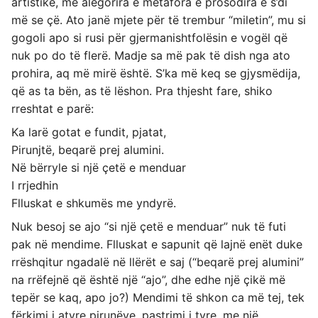
artistike, me alegorira e metafora e prosodira e s’di
më se çë. Ato janë mjete për të trembur “miletin”, mu si
gogoli apo si rusi për gjermanishtfolësin e vogël që
nuk po do të flerë. Madje sa më pak të dish nga ato
prohira, aq më mirë është. S’ka më keq se gjysmëdija,
që as ta bën, as të lëshon. Pra thjesht fare, shiko
rreshtat e parë:
Ka larë gotat e fundit, pjatat,
Pirunjtë, beqarë prej alumini.
Në bërryle si një çetë e menduar
I rrjedhin
Flluskat e shkumës me yndyrë.
Nuk besoj se ajo “si një çetë e menduar” nuk të futi
pak në mendime. Flluskat e sapunit që lajnë enët duke
rrëshqitur ngadalë në llërët e saj (“beqarë prej alumini”
na rrëfejnë që është një “ajo”, dhe edhe një çikë më
tepër se kaq, apo jo?) Mendimi të shkon ca më tej, tek
fërkimi i atyre pirunëve, pastrimi i tyre, me një