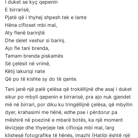
I duket se kyç qepenin
E birrarisë,
Pjatë që i thyhej shpesh tek e lante
Hëna cifloset mbi mal,
Aty flenë barinjtë
Dhe delet veshur si barinj.
Ajo fle tani brenda,
Tamam brenda piskamës
Së çelësit në vrimë,
Këtij lakuriqi nate
Që po të kishte sy do të qante.
Tani janë një palë çelësa që trokëllijnë dhe asaj i duket
sikur po mbyll qepenin e birrarisë, pra ajo nuk gjendet
më në birrari, por diku ku tringëllijnë çelësa, që mbyllin
dyer, krahasimi me hënë, edhe pse i përdorur pa
mëshirë në poezinë e mbarë botës, ka një moment
lëvizjeje dhe thyerjeje tek ciflosja mbi mal, larg
klishesë fotografike të hënës, imazhi (Hatibi është një