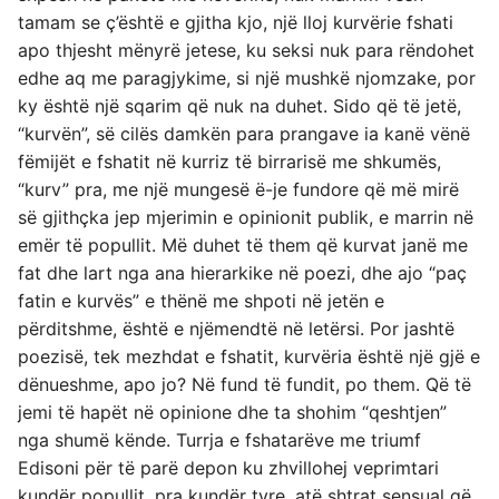
tamam se ç’është e gjitha kjo, një lloj kurvërie fshati
apo thjesht mënyrë jetese, ku seksi nuk para rëndohet
edhe aq me paragjykime, si një mushkë njomzake, por
ky është një sqarim që nuk na duhet. Sido që të jetë,
“kurvën”, së cilës damkën para prangave ia kanë vënë
fëmijët e fshatit në kurriz të birrarisë me shkumës,
“kurv” pra, me një mungesë ë-je fundore që më mirë
së gjithçka jep mjerimin e opinionit publik, e marrin në
emër të popullit. Më duhet të them që kurvat janë me
fat dhe lart nga ana hierarkike në poezi, dhe ajo “paç
fatin e kurvës” e thënë me shpoti në jetën e
përditshme, është e njëmendtë në letërsi. Por jashtë
poezisë, tek mezhdat e fshatit, kurvëria është një gjë e
dënueshme, apo jo? Në fund të fundit, po them. Që të
jemi të hapët në opinione dhe ta shohim “qeshtjen”
nga shumë kënde. Turrja e fshatarëve me triumf
Edisoni për të parë depon ku zhvillohej veprimtari
kundër popullit, pra kundër tyre, atë shtrat sensual që