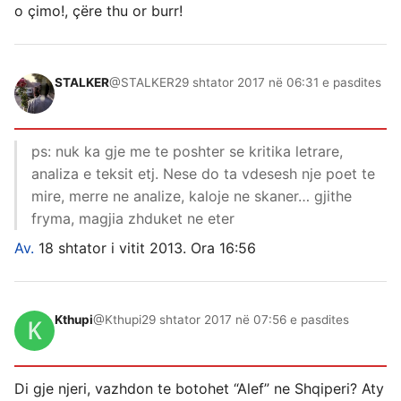
o çimo!, çëre thu or burr!
STALKER
@STALKER
29 shtator 2017 në 06:31 e pasdites
ps: nuk ka gje me te poshter se kritika letrare,
analiza e teksit etj. Nese do ta vdesesh nje poet te
mire, merre ne analize, kaloje ne skaner… gjithe
fryma, magjia zhduket ne eter
Av.
18 shtator i vitit 2013. Ora 16:56
Kthupi
@Kthupi
29 shtator 2017 në 07:56 e pasdites
Di gje njeri, vazhdon te botohet “Alef” ne Shqiperi? Aty