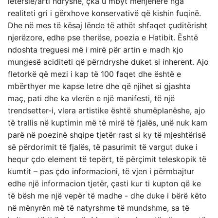
letërsie/arti ndryshe, çka u mbyt menjëherë nga
realiteti gri i gërxhove konservativë që kishin fuqinë.
Dhe në mes të kësaj lënde të athët shfaqet çuditërisht
njerëzore, edhe pse therëse, poezia e Hatibit. Është
ndoshta treguesi më i mirë për artin e madh kjo
mungesë aciditeti që përndryshe duket si inherent. Ajo
fletorkë që mezi i kap të 100 faqet dhe është e
mbërthyer me kapse letre dhe që njihet si gjashta
maç, pati dhe ka vlerën e një manifesti, të një
trendsetter-i, vlera artistike është shumëplanëshe, ajo
të trallis në kuptimin më të mirë të fjalës, unë nuk kam
parë në poezinë shqipe tjetër rast si ky të mjeshtërisë
së përdorimit të fjalës, të pasurimit të vargut duke i
hequr çdo element të tepërt, të përçimit teleskopik të
kumtit – pas çdo informacioni, të vjen i përmbajtur
edhe një informacion tjetër, çasti kur ti kupton që ke
të bësh me një vepër të madhe - dhe duke i bërë këto
në mënyrën më të natyrshme të mundshme, sa të