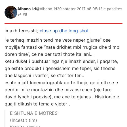
Albano-id
@Albano-id
29 shtator 2017 në 05:12 e pasdites
↩ #8
imazh teresisht;
close up dhe long shot
“e terheq imazhin tend me vete neper gjume” ose
mbyllja fantastike “nata dridhet mbi rrugica dhe ti mbi
doren time”, ce ne per tutti thote italiani…
ketu duket i pushtuar nga nje imazh ender, i paqarte,
qe eshte produkt i qenesishem me teper, sic thoshe
dhe lasgushi i varfer; se s’ter ter ter…
eshte mjaft kinematografik do te thoja, qe dmth se e
perdor mire montazhin dhe mizanskenen (nje fare
david lynch i poezise), me ane te gjuhes . Histrionic e
quajti dikush te tema e vjeter].
E SHTUNA E MOTRES
(Incestit tim)