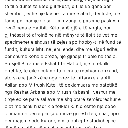
të tilla duhet të ketë gjithkush, e tillë ka qenë për
shembull, edhe një kushërira ime e afërt, dentiste, me
famë për pamjen e saj – ajo zonja e pashme paskësh
qenë nëna e Hatibit. Këto janë gjëra të vogla, por
gjithësesi të afrojnë në një mënyrë të llojit të vet me
specimenët e shquar të zejes apo hobby-t; në fund të
fundit, kulturalisht, ne jemi ende, dhe me siguri edhe
për shumë kohë e breza, një gjindje tribale në thelb.
Po sjell Birrarinë e Fshatit të Hatibit, një mrekulli
poetike, të cilën nuk do ta gjeni të recituar ndokund, -
ato skena janë zënë nga poezitë luftarake ala Ali
Asllan apo Mitrush Kutel, të deklamuara me patetikë
nga Reshat Arbana apo Mirush Kabashi i veshur me
tirqe epike para sallave me shqiptarë zemërdredhur e
plot me ashk historik e folklorik. Kjo është një copë
diamanti e denjë për çdo muze gurësh të çmuar, apo
për majën e çdo kurore, e cila duhej të studiohej në
lëndën e letërsisë në gjimnazet tona, për t’ua