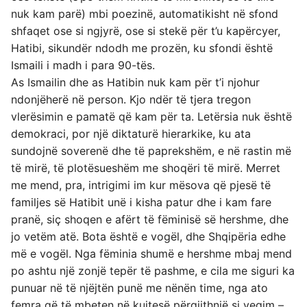
nuk kam parë) mbi poezinë, automatikisht në sfond
shfaqet ose si ngjyrë, ose si stekë për t’u kapërcyer,
Hatibi, sikundër ndodh me prozën, ku sfondi është
Ismaili i madh i para 90-tës.
As Ismailin dhe as Hatibin nuk kam për t’i njohur
ndonjëherë në person. Kjo ndër të tjera tregon
vlerësimin e pamatë që kam për ta. Letërsia nuk është
demokraci, por një diktaturë hierarkike, ku ata
sundojnë soverenë dhe të paprekshëm, e në rastin më
të mirë, të plotësueshëm me shoqëri të mirë. Merret
me mend, pra, intrigimi im kur mësova që pjesë të
familjes së Hatibit unë i kisha patur dhe i kam fare
pranë, siç shoqen e afërt të fëminisë së hershme, dhe
jo vetëm atë. Bota është e vogël, dhe Shqipëria edhe
më e vogël. Nga fëminia shumë e hershme mbaj mend
po ashtu një zonjë tepër të pashme, e cila me siguri ka
punuar në të njëjtën punë me nënën time, nga ato
femra që të mbeten në kujtesë përgjithnjë si vegim –