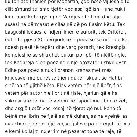
kujton atë thënien për Mozartin, çdo notë vijuese e të
cilit s’mund të ishte tjetër veç asaj që ish – unë nuk i
kam parë këto qysh prej Vargjeve të Lira, dhe atje
assesi në përmasat e cilësinë që po flasim këtu. Tek
Lasgushi lexuesi e ndjen limën e autorit, tek Dritëroi,
edhe te pjesa 20 përqindshe e poezisë së mirë që ka,
ndesh pjesë të tepërt dhe varg parazit, tek Rreshpja
ke ndjesinë se shkruhet bukur, por për të njëjtën gjë,
tek Kadareja gjen poezinë e një prozator i shkëlqyer…
Edhe pse poezia nuk i pranon krahasimet mes
krijuesve, më duhet të them duke riskuar, se Hatibi i
sipëron të gjithë këta. Flas vetëm për një libër, flas
vetëm për autorin e librit në fjalë, njeriun që e ka
shkruar atë të marrë vetëm në raport me librin e vet,
dhe asgjë tjetër veç kësaj, të tjerat që nuk kanë të
bëjnë me librin në fjalë as më duhen, as na vyejnë, as
nuk shërbejnë për gjë veçse fjalëve pa bereqet, të cilat
e kemi kollaj t’i nxjerrim në pazaret tona të reja, të