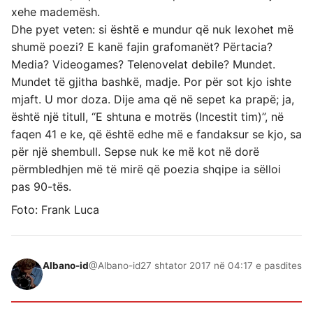
xehe mademësh.
Dhe pyet veten: si është e mundur që nuk lexohet më
shumë poezi? E kanë fajin grafomanët? Përtacia?
Media? Videogames? Telenovelat debile? Mundet.
Mundet të gjitha bashkë, madje. Por për sot kjo ishte
mjaft. U mor doza. Dije ama që në sepet ka prapë; ja,
është një titull, “E shtuna e motrës (Incestit tim)”, në
faqen 41 e ke, që është edhe më e fandaksur se kjo, sa
për një shembull. Sepse nuk ke më kot në dorë
përmbledhjen më të mirë që poezia shqipe ia sëlloi
pas 90-tës.
Foto: Frank Luca
Albano-id
@Albano-id
27 shtator 2017 në 04:17 e pasdites