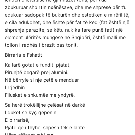
zbukuruar shpirtin nxënësave, dhe me shpresë për t’u
edukuar sadopak të bukurën dhe estetikën e mirëfilltë,
e cila edukohet, dhe është për fat të keq (fat është një
shprehje parazite, se këtu nuk ka fare punë fati) një
element ulëritës mungese në Shqipëri, është malli me
tollon i radhës i brezit pas tonit.
Birraria e Fshatit
Ka larë gotat e fundit, pjatat,
Pirunjtë beqarë prej alumini.
Në bërryle si një çetë e menduar
I rrjedhin
Flluskat e shkumës me yndyrë.
Sa herë trokëllijnë çelësat në darkë
I duket se kyç qepenin
E birrarisë,
Pjatë që i thyhej shpesh tek e lante