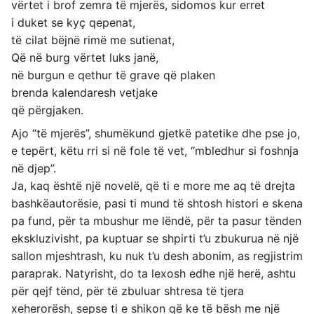
vërtet i brof zemra të mjerës, sidomos kur erret
i duket se kyç qepenat,
të cilat bëjnë rimë me sutienat,
Që në burg vërtet luks janë,
në burgun e qethur të grave që plaken
brenda kalendaresh vetjake
që përgjaken.
Ajo “të mjerës”, shumëkund gjetkë patetike dhe pse jo,
e tepërt, këtu rri si në fole të vet, “mbledhur si foshnja
në djep”.
Ja, kaq është një novelë, që ti e more me aq të drejta
bashkëautorësie, pasi ti mund të shtosh histori e skena
pa fund, për ta mbushur me lëndë, për ta pasur tënden
ekskluzivisht, pa kuptuar se shpirti t’u zbukurua në një
sallon mjeshtrash, ku nuk t’u desh abonim, as regjistrim
paraprak. Natyrisht, do ta lexosh edhe një herë, ashtu
për qejf tënd, për të zbuluar shtresa të tjera
xeherorësh, sepse ti e shikon që ke të bësh me një