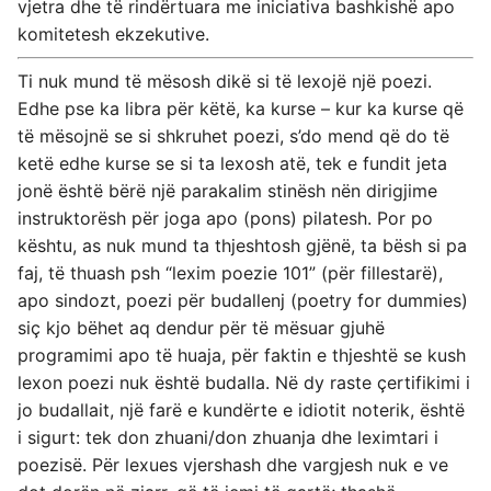
vjetra dhe të rindërtuara me iniciativa bashkishë apo
komitetesh ekzekutive.
Ti nuk mund të mësosh dikë si të lexojë një poezi.
Edhe pse ka libra për këtë, ka kurse – kur ka kurse që
të mësojnë se si shkruhet poezi, s’do mend që do të
ketë edhe kurse se si ta lexosh atë, tek e fundit jeta
jonë është bërë një parakalim stinësh nën dirigjime
instruktorësh për joga apo (pons) pilatesh. Por po
kështu, as nuk mund ta thjeshtosh gjënë, ta bësh si pa
faj, të thuash psh “lexim poezie 101” (për fillestarë),
apo sindozt, poezi për budallenj (poetry for dummies)
siç kjo bëhet aq dendur për të mësuar gjuhë
programimi apo të huaja, për faktin e thjeshtë se kush
lexon poezi nuk është budalla. Në dy raste çertifikimi i
jo budallait, një farë e kundërte e idiotit noterik, është
i sigurt: tek don zhuani/don zhuanja dhe leximtari i
poezisë. Për lexues vjershash dhe vargjesh nuk e ve