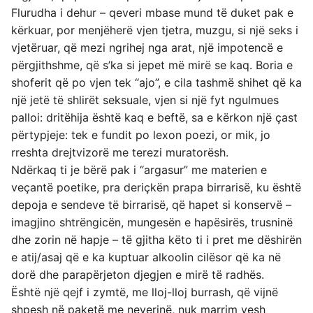
Flurudha i dehur – qeveri mbase mund të duket pak e
kërkuar, por menjëherë vjen tjetra, muzgu, si një seks i
vjetëruar, që mezi ngrihej nga arat, një impotencë e
përgjithshme, që s’ka si jepet më mirë se kaq. Boria e
shoferit që po vjen tek “ajo”, e cila tashmë shihet që ka
një jetë të shlirët seksuale, vjen si një fyt ngulmues
palloi: dritëhija është kaq e beftë, sa e kërkon një çast
përtypjeje: tek e fundit po lexon poezi, or mik, jo
rreshta drejtvizorë me terezi muratorësh.
Ndërkaq ti je bërë pak i “argasur” me materien e
veçantë poetike, pra deriçkën prapa birrarisë, ku është
depoja e sendeve të birrarisë, që hapet si konservë –
imagjino shtrëngicën, mungesën e hapësirës, trusninë
dhe zorin në hapje – të gjitha këto ti i pret me dëshirën
e atij/asaj që e ka kuptuar alkoolin cilësor që ka në
dorë dhe parapërjeton djegjen e mirë të radhës.
Është një qejf i zymtë, me lloj-lloj burrash, që vijnë
shpesh në paketë me neverinë, nuk marrim vesh