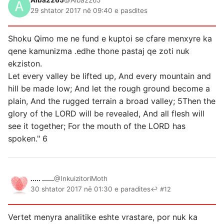
Alba2265
@Alba2265
29 shtator 2017 në 09:40 e pasdites
Shoku Qimo me ne fund e kuptoi se cfare menxyre ka
qene kamunizma .edhe thone pastaj qe zoti nuk
ekziston.
Let every valley be lifted up, And every mountain and
hill be made low; And let the rough ground become a
plain, And the rugged terrain a broad valley; 5Then the
glory of the LORD will be revealed, And all flesh will
see it together; For the mouth of the LORD has
spoken." 6
..... ......
@InkuizitoriMoth
30 shtator 2017 në 01:30 e paradites
↩ #12
Vertet menyra analitike eshte vrastare, por nuk ka