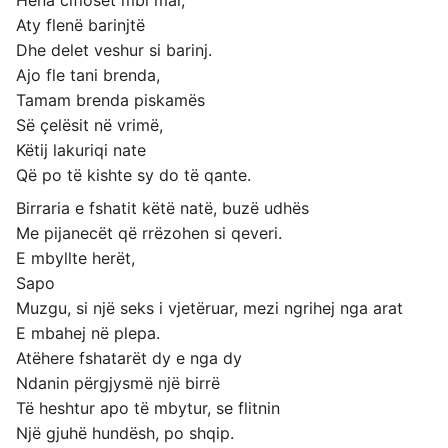
Hëna cifloset mbi mal,
Aty flenë barinjtë
Dhe delet veshur si barinj.
Ajo fle tani brenda,
Tamam brenda piskamës
Së çelësit në vrimë,
Këtij lakuriqi nate
Që po të kishte sy do të qante.
Birraria e fshatit këtë natë, buzë udhës
Me pijanecët që rrëzohen si qeveri.
E mbyllte herët,
Sapo
Muzgu, si një seks i vjetëruar, mezi ngrihej nga arat
E mbahej në plepa.
Atëhere fshatarët dy e nga dy
Ndanin përgjysmë një birrë
Të heshtur apo të mbytur, se flitnin
Një gjuhë hundësh, po shqip.