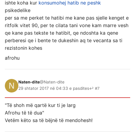
ishte koha kur
konsumohej hatib ne peshk
psikedelike
per sa me perket te hatibi me kane pas sjelle kenget e
ritfolk vitet 90, per te cilata tani vone kam marre vesh
qe kane pas tekste te hatibit, qe ndoshta ka qene
perberesi qe i bente te dukeshin aq te vecanta sa ti
rezistonin kohes
afrohu
Naten-dite
@Naten-dite
29 shtator 2017 në 04:33 e pasdites
↩ #7
"Të shoh më qartë kur ti je larg
Afrohu të të dua"
Vetëm këto sa të bëjnë të mendohesh!