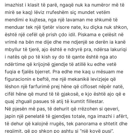
imazhist i klasit të parë, ngaqë nuk ka numëror më të
mirë se kaq) lëviz rrufeshëm siç mundet vetëm
mendimi e kujtesa, nga një lavaman me shkumë të
menduar tek një tjetër visore nate, ku diçka nuk shkon,
është një cefël që prish çdo idil. Piskama e çelësit në
vrimë na bën me dije dhe me ndjenjë se derën ia kanë
mbyllur të tjerë, ajo është e ndryrë pra, ndërsa lakuriqi
i natës që po të kish sy do të qante është nga ato
ndërtime që krijojnë gjendje të atillë ku edhe vetë
fuqia e fjalës bjerret. Pra edhe me kaq u mësuam me
figuracionin e beftë, me një mekanikë levizjeje që
lëshon një farfurimë prej hëne që cifloset nëpër natë,
cifël hëne që mund të të gjakosë, e kjo është ajo që e
quaj zhguall pasues të atij të kumtit fillestar.
Në pjesën më pas, të dehurit që rrëzohen si qeveri,
japin një penelatë të gjendjes totale, nga imazhi i afërt,
të dehur që kalojnë rrugës, tek panorama e shtetit dhe
regjimit, që po shkon po ashtu si “një kovë pusi”.