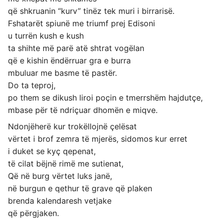
që shkruanin “kurv” tinëz tek muri i birrarisë.
Fshatarët spiunë me triumf prej Edisoni
u turrën kush e kush
ta shihte më parë atë shtrat vogëlan
që e kishin ëndërruar gra e burra
mbuluar me basme të pastër.
Do ta teproj,
po them se dikush liroi poçin e tmerrshëm hajdutçe,
mbase për të ndriçuar dhomën e miqve.
Ndonjëherë kur trokëllojnë çelësat
vërtet i brof zemra të mjerës, sidomos kur erret
i duket se kyç qepenat,
të cilat bëjnë rimë me sutienat,
Që në burg vërtet luks janë,
në burgun e qethur të grave që plaken
brenda kalendaresh vetjake
që përgjaken.