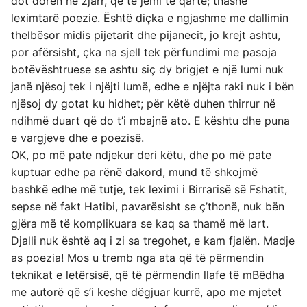
dot dorën në zjarr, që të jemi të qartë; thashë
leximtarë poezie. Është diçka e ngjashme me dallimin
thelbësor midis pijetarit dhe pijanecit, jo krejt ashtu,
por afërsisht, çka na sjell tek përfundimi me pasoja
botëvështruese se ashtu siç dy brigjet e një lumi nuk
janë njësoj tek i njëjti lumë, edhe e njëjta raki nuk i bën
njësoj dy gotat ku hidhet; për këtë duhen thirrur në
ndihmë duart që do t’i mbajnë ato. E kështu dhe puna
e vargjeve dhe e poezisë.
OK, po më pate ndjekur deri këtu, dhe po më pate
kuptuar edhe pa rënë dakord, mund të shkojmë
bashkë edhe më tutje, tek leximi i Birrarisë së Fshatit,
sepse në fakt Hatibi, pavarësisht se ç’thonë, nuk bën
gjëra më të komplikuara se kaq sa thamë më lart.
Djalli nuk është aq i zi sa tregohet, e kam fjalën. Madje
as poezia! Mos u tremb nga ata që të përmendin
teknikat e letërsisë, që të përmendin llafe të mBëdha
me autorë që s’i keshe dëgjuar kurrë, apo me mjetet