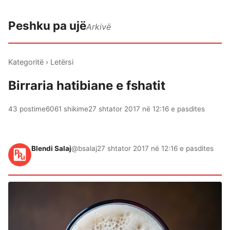
Peshku pa ujë
Arkivë
Kategoritë
›
Letërsi
Birraria hatibiane e fshatit
43 postime
6061 shikime
27 shtator 2017 në 12:16 e pasdites
Blendi Salaj
@bsalaj
27 shtator 2017 në 12:16 e pasdites