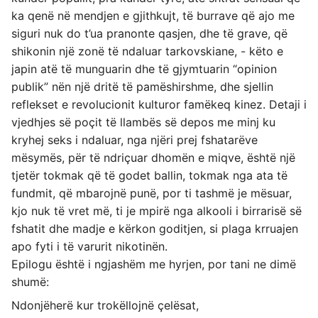
ka qenë në mendjen e gjithkujt, të burrave që ajo me
siguri nuk do t’ua pranonte qasjen, dhe të grave, që
shikonin një zonë të ndaluar tarkovskiane, - këto e
japin atë të munguarin dhe të gjymtuarin “opinion
publik” nën një dritë të pamëshirshme, dhe sjellin
reflekset e revolucionit kulturor famëkeq kinez. Detaji i
vjedhjes së poçit të llambës së depos me minj ku
kryhej seks i ndaluar, nga njëri prej fshatarëve
mësymës, për të ndriçuar dhomën e miqve, është një
tjetër tokmak që të godet ballin, tokmak nga ata të
fundmit, që mbarojnë punë, por ti tashmë je mësuar,
kjo nuk të vret më, ti je mpirë nga alkooli i birrarisë së
fshatit dhe madje e kërkon goditjen, si plaga krruajen
apo fyti i të varurit nikotinën.
Epilogu është i ngjashëm me hyrjen, por tani ne dimë
shumë:
Ndonjëherë kur trokëllojnë çelësat,