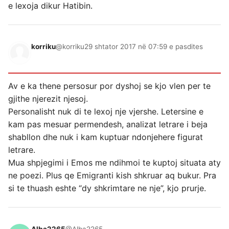
e lexoja dikur Hatibin.
korriku
@korriku
29 shtator 2017 në 07:59 e pasdites
Av e ka thene persosur por dyshoj se kjo vlen per te
gjithe njerezit njesoj.
Personalisht nuk di te lexoj nje vjershe. Letersine e
kam pas mesuar permendesh, analizat letrare i beja
shabllon dhe nuk i kam kuptuar ndonjehere figurat
letrare.
Mua shpjegimi i Emos me ndihmoi te kuptoj situata aty
ne poezi. Plus qe Emigranti kish shkruar aq bukur. Pra
si te thuash eshte “dy shkrimtare ne nje”, kjo prurje.