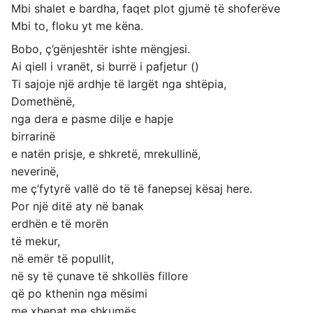
Mbi shalet e bardha, faqet plot gjumë të shoferëve
Mbi to, floku yt me këna.
Bobo, ç’gënjeshtër ishte mëngjesi.
Ai qiell i vranët, si burrë i pafjetur ()
Ti sajoje një ardhje të largët nga shtëpia,
Domethënë,
nga dera e pasme dilje e hapje
birrarinë
e natën prisje, e shkretë, mrekullinë,
neverinë,
me ç’fytyrë vallë do të të fanepsej kësaj here.
Por një ditë aty në banak
erdhën e të morën
të mekur,
në emër të popullit,
në sy të çunave të shkollës fillore
që po kthenin nga mësimi
me xhepat me shkumës