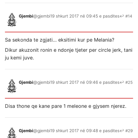
Gjembi
@gjembi
19 shkurt 2017 në 09:45 e pasdites
↩ #14
Sa sekonda te zgjati… eksitimi kur pe Melania?
Dikur akuzonit ronin e ndonje tjeter per circle jerk, tani
ju kemi juve.
Gjembi
@gjembi
19 shkurt 2017 në 09:46 e pasdites
↩ #25
Disa thone qe kane pare 1 meleone e gjysem njerez.
Gjembi
@gjembi
19 shkurt 2017 në 09:48 e pasdites
↩ #29