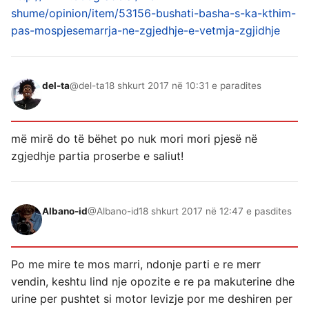
shume/opinion/item/53156-bushati-basha-s-ka-kthim-
pas-mospjesemarrja-ne-zgjedhje-e-vetmja-zgjidhje
del-ta
@del-ta
18 shkurt 2017 në 10:31 e paradites
më mirë do të bëhet po nuk mori mori pjesë në
zgjedhje partia proserbe e saliut!
Albano-id
@Albano-id
18 shkurt 2017 në 12:47 e pasdites
Po me mire te mos marri, ndonje parti e re merr
vendin, keshtu lind nje opozite e re pa makuterine dhe
urine per pushtet si motor levizje por me deshiren per