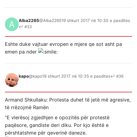
Alba2265
@Alba2265
19 shkurt 2017 në 10:30 e pasdites
↩ #33
Eshte duke vajtuar evropen e mjere qe sot asht pa
emen pa nder
kapo
@kapo
19 shkurt 2017 në 10:35 e pasdites
↩ #36
Armand Shkullaku: Protesta duhet të jetë më agresive,
të rrëzojmë Ramën
“E vlerësoj zgjedhjen e opozitës për protestë
paqësore, gandiste deri diku. Por kjo është e
përshtatshme për qeverinë daneze.