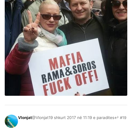
Vlonjat
@Vlonjat
19 shkurt 2017 në 11:19 e paradites
↩ #19