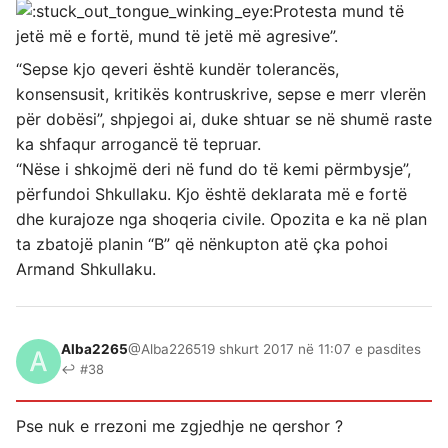
Protesta mund të
jetë më e fortë, mund të jetë më agresive”.
“Sepse kjo qeveri është kundër tolerancës,
konsensusit, kritikës kontruskrive, sepse e merr vlerën
për dobësi”, shpjegoi ai, duke shtuar se në shumë raste
ka shfaqur arrogancë të tepruar.
“Nëse i shkojmë deri në fund do të kemi përmbysje”,
përfundoi Shkullaku. Kjo është deklarata më e fortë
dhe kurajoze nga shoqeria civile. Opozita e ka në plan
ta zbatojë planin “B” që nënkupton atë çka pohoi
Armand Shkullaku.
Alba2265
@Alba2265
19 shkurt 2017 në 11:07 e pasdites
↩ #38
Pse nuk e rrezoni me zgjedhje ne qershor ?