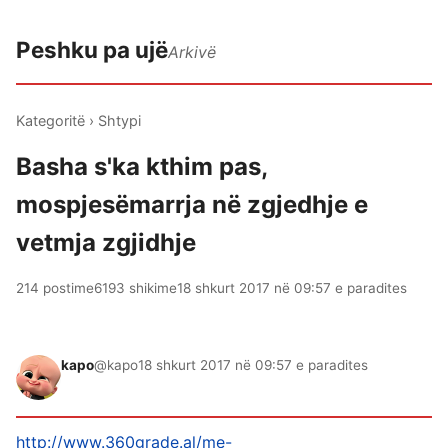
Peshku pa ujë
Arkivë
Kategoritë
›
Shtypi
Basha s'ka kthim pas,
mospjesëmarrja në zgjedhje e
vetmja zgjidhje
214 postime
6193 shikime
18 shkurt 2017 në 09:57 e paradites
kapo
@kapo
18 shkurt 2017 në 09:57 e paradites
http://www.360grade.al/me-