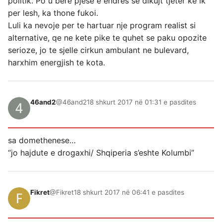
politik. Po u bere pjese e endres se dikujt tjeter ke ik
per lesh, ka thone fukoi.
Luli ka nevoje per te hartuar nje program realist si
alternative, qe ne kete pike te quhet se paku opozite
serioze, jo te sjelle cirkun ambulant ne bulevard,
harxhim energjish te kota.
46and2
@46and2
18 shkurt 2017 në 01:31 e pasdites
sa domethenese…
“jo hajdute e drogaxhi/ Shqiperia s’eshte Kolumbi”
Fikret
@Fikret
18 shkurt 2017 në 06:41 e pasdites