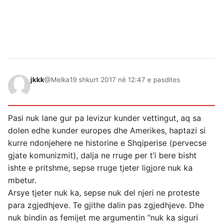
jkkk
@Melka
19 shkurt 2017 në 12:47 e pasdites
Pasi nuk lane gur pa levizur kunder vettingut, aq sa
dolen edhe kunder europes dhe Amerikes, haptazi si
kurre ndonjehere ne historine e Shqiperise (pervecse
gjate komunizmit), dalja ne rruge per t’i bere bisht
ishte e pritshme, sepse rruge tjeter ligjore nuk ka
mbetur.
Arsye tjeter nuk ka, sepse nuk del njeri ne proteste
para zgjedhjeve. Te gjithe dalin pas zgjedhjeve. Dhe
nuk bindin as femijet me argumentin “nuk ka siguri