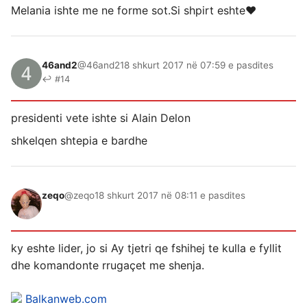
Melania ishte me ne forme sot.Si shpirt eshte❤
46and2
@46and2
18 shkurt 2017 në 07:59 e pasdites
↩ #14
presidenti vete ishte si Alain Delon
shkelqen shtepia e bardhe
zeqo
@zeqo
18 shkurt 2017 në 08:11 e pasdites
ky eshte lider, jo si Ay tjetri qe fshihej te kulla e fyllit
dhe komandonte rrugaçet me shenja.
Balkanweb.com