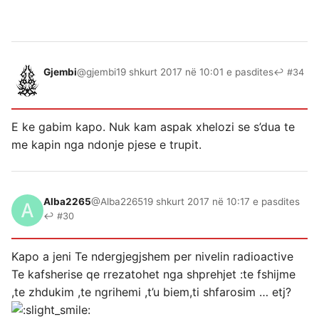
Gjembi
@gjembi
19 shkurt 2017 në 10:01 e pasdites
↩ #34
E ke gabim kapo. Nuk kam aspak xhelozi se s’dua te
me kapin nga ndonje pjese e trupit.
Alba2265
@Alba2265
19 shkurt 2017 në 10:17 e pasdites
↩ #30
Kapo a jeni Te ndergjegjshem per nivelin radioactive
Te kafsherise qe rrezatohet nga shprehjet :te fshijme
,te zhdukim ,te ngrihemi ,t’u biem,ti shfarosim … etj?