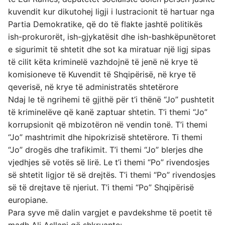
kuvendit kur dikutohej ligji i lustracionit të hartuar nga
Partia Demokratike, që do të flakte jashtë politikës
ish-prokurorët, ish-gjykatësit dhe ish-bashkëpunëtoret
e sigurimit të shtetit dhe sot ka miratuar një ligj sipas
të cilit këta kriminelë vazhdojnë të jenë në krye të
komisioneve të Kuvendit të Shqipërisë, në krye të
qeverisë, në krye të administratës shtetërore
Ndaj le të ngrihemi të gjithë për t’i thënë “Jo” pushtetit
të kriminelëve që kanë zaptuar shtetin. T’i themi “Jo”
korrupsionit që mbizotëron në vendin tonë. T’i themi
“Jo” mashtrimit dhe hipokrizisë shtetërore. Ti themi
“Jo” drogës dhe trafikimit. T’i themi “Jo” blerjes dhe
vjedhjes së votës së lirë. Le t’i themi “Po” rivendosjes
së shtetit ligjor të së drejtës. T’i themi “Po” rivendosjes
së të drejtave të njeriut. T’i themi “Po” Shqipërisë
europiane.
Para syve më dalin vargjet e pavdekshme të poetit të