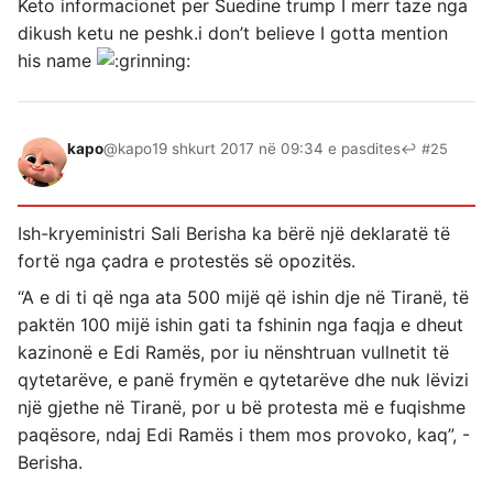
Keto informacionet per Suedine trump I merr taze nga
dikush ketu ne peshk.i don’t believe I gotta mention
his name
kapo
@kapo
19 shkurt 2017 në 09:34 e pasdites
↩ #25
Ish-kryeministri Sali Berisha ka bërë një deklaratë të
fortë nga çadra e protestës së opozitës.
“A e di ti që nga ata 500 mijë që ishin dje në Tiranë, të
paktën 100 mijë ishin gati ta fshinin nga faqja e dheut
kazinonë e Edi Ramës, por iu nënshtruan vullnetit të
qytetarëve, e panë frymën e qytetarëve dhe nuk lëvizi
një gjethe në Tiranë, por u bë protesta më e fuqishme
paqësore, ndaj Edi Ramës i them mos provoko, kaq”, -
Berisha.