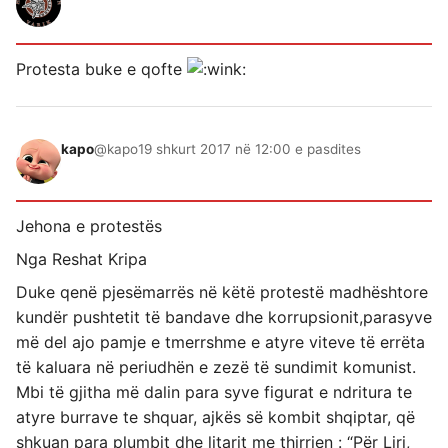
Protesta buke e qofte
kapo
@kapo
19 shkurt 2017 në 12:00 e pasdites
Jehona e protestës
Nga Reshat Kripa
Duke qenë pjesëmarrës në këtë protestë madhështore
kundër pushtetit të bandave dhe korrupsionit,parasyve
më del ajo pamje e tmerrshme e atyre viteve të errëta
të kaluara në periudhën e zezë të sundimit komunist.
Mbi të gjitha më dalin para syve figurat e ndritura te
atyre burrave te shquar, ajkës së kombit shqiptar, që
shkuan para plumbit dhe litarit me thirrjen : “Për Liri,