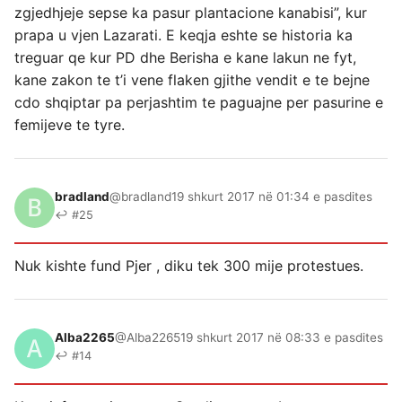
zgjedhjeje sepse ka pasur plantacione kanabisi”, kur
prapa u vjen Lazarati. E keqja eshte se historia ka
treguar qe kur PD dhe Berisha e kane lakun ne fyt,
kane zakon te t’i vene flaken gjithe vendit e te bejne
cdo shqiptar pa perjashtim te paguajne per pasurine e
femijeve te tyre.
bradland
@bradland
19 shkurt 2017 në 01:34 e pasdites
↩ #25
Nuk kishte fund Pjer , diku tek 300 mije protestues.
Alba2265
@Alba2265
19 shkurt 2017 në 08:33 e pasdites
↩ #14