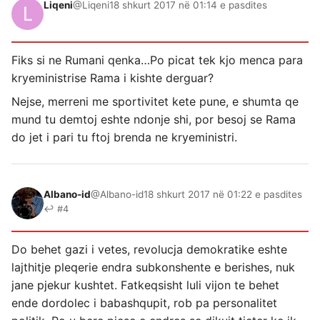
Liqeni
@Liqeni
18 shkurt 2017 në 01:14 e pasdites
Fiks si ne Rumani qenka…Po picat tek kjo menca para
kryeministrise Rama i kishte derguar?
Nejse, merreni me sportivitet kete pune, e shumta qe
mund tu demtoj eshte ndonje shi, por besoj se Rama
do jet i pari tu ftoj brenda ne kryeministri.
Albano-id
@Albano-id
18 shkurt 2017 në 01:22 e pasdites
↩ #4
Do behet gazi i vetes, revolucja demokratike eshte
lajthitje pleqerie endra subkonshente e berishes, nuk
jane pjekur kushtet. Fatkeqsisht luli vijon te behet
ende dordolec i babashqupit, rob pa personalitet