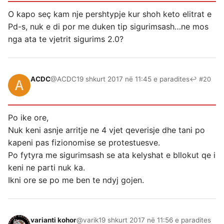
O kapo seç kam nje pershtypje kur shoh keto elitrat e
Pd-s, nuk e di por me duken tip sigurimsash…ne mos
nga ata te vjetrit sigurims 2.0?
ACDC
@ACDC
19 shkurt 2017 në 11:45 e paradites
↩ #20
Po ike ore,
Nuk keni asnje arritje ne 4 vjet qeverisje dhe tani po
kapeni pas fizionomise se protestuesve.
Po fytyra me sigurimsash se ata kelyshat e bllokut qe i
keni ne parti nuk ka.
Ikni ore se po me ben te ndyj gojen.
varianti kohor
@varik
19 shkurt 2017 në 11:56 e paradites