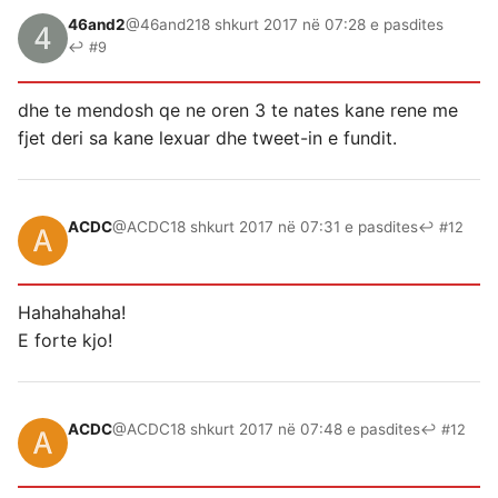
46and2
@46and2
18 shkurt 2017 në 07:28 e pasdites
↩ #9
dhe te mendosh qe ne oren 3 te nates kane rene me
fjet deri sa kane lexuar dhe tweet-in e fundit.
ACDC
@ACDC
18 shkurt 2017 në 07:31 e pasdites
↩ #12
Hahahahaha!
E forte kjo!
ACDC
@ACDC
18 shkurt 2017 në 07:48 e pasdites
↩ #12