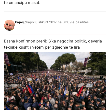
te emancipu masat.
kapo
@kapo
18 shkurt 2017 në 01:09 e pasdites
Basha konfirmon prerë: S’ka negocim politik, qeveria
teknike kusht i vetëm për zgjedhje të lira