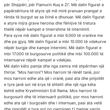
për Shqipëri, për Flamurin Kuq e Zi”. Më dalin figurat e
papërsëritura të atyre që më mirë pranuan prangat e
rënda të burgut se sa lirinë e dhunuar. Më dalin figurat
e atyre mijra grave heroina dhe fëmijve të tretura
thellë nëpër kampet e tmerrshme të internimit.
Para syve më dalin figurat e mbi 6.000 të vrarëve me
dhe pa gjyq. Më dalin figurat e mbi 10.000 të vdekurve
nëpër burgje dhe kampe internimi. Më dalin figurat e
mbi 17.000 të burgosurve politikë dhe mbi 100.000 të
internuarve nëpër kampet e vdekjes.
Më dalin këto pamje dhe nga zemra më shpërthen një
thirrje: “Mos harroni”! Mos harroni të rënët tanë, por
mos harroni edhe ata që i vranë, pasi ata dhe pinjollët
e tyre janë sot në krye të shtetit dhe një nga këta
është edhe Kryetministri Edi Rama. Mos harroni të
burgosurit dhe të internuarit politikë, por mos harroni
edhe ata që i burgosën dhe i internuan, pasi ata vetë
dhe pinjollët e tyre sot po pwrpiqen t’i bwjnw varrin