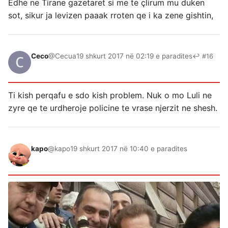
Edhe ne Tirane gazetaret si me te çlirum mu duken
sot, sikur ja levizen paaak rroten qe i ka zene gishtin,
Ceco
@Cecua
19 shkurt 2017 në 02:19 e paradites
↩ #16
Ti kish perqafu e sdo kish problem. Nuk o mo Luli ne
zyre qe te urdheroje policine te vrase njerzit ne shesh.
kapo
@kapo
19 shkurt 2017 në 10:40 e paradites