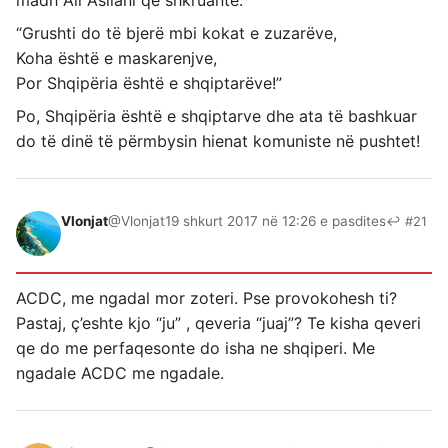
madh Ali Asllani që shkruante:
“Grushti do të bjerë mbi kokat e zuzarëve,
Koha është e maskarenjve,
Por Shqipëria është e shqiptarëve!”
Po, Shqipëria është e shqiptarve dhe ata të bashkuar
do të dinë të përmbysin hienat komuniste në pushtet!
Vlonjat
@Vlonjat
19 shkurt 2017 në 12:26 e pasdites
↩ #21
ACDC, me ngadal mor zoteri. Pse provokohesh ti?
Pastaj, ç’eshte kjo “ju” , qeveria “juaj”? Te kisha qeveri
qe do me perfaqesonte do isha ne shqiperi. Me
ngadale ACDC me ngadale.