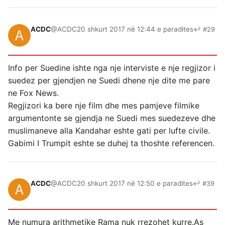
ACDC
@ACDC
20 shkurt 2017 në 12:44 e paradites
↩ #29
Info per Suedine ishte nga nje interviste e nje regjizor i
suedez per gjendjen ne Suedi dhene nje dite me pare
ne Fox News.
Regjizori ka bere nje film dhe mes pamjeve filmike
argumentonte se gjendja ne Suedi mes suedezeve dhe
muslimaneve alla Kandahar eshte gati per lufte civile.
Gabimi I Trumpit eshte se duhej ta thoshte referencen.
ACDC
@ACDC
20 shkurt 2017 në 12:50 e paradites
↩ #39
Me numura arithmetike Rama nuk rrezohet kurre.As