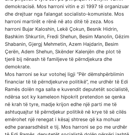
demokracisë. Mos harroni vitin e zi 1997 të organizuar
dhe drejtuar nga falangat socialisto-komuniste. Mos
harroni martirët e rënë në ato ditë të zeza. Mos
harroni Bujar Kaloshin, Lekë Çokun, Besnik Hidrin,
Bashkim Shkurtin, Fredi Shehun, Besim Manolin, Gëzim
Shabanin, Gjergj Mehmetin, Azem Hajdarin, Besim
Çerën, Adem Shehun, Skënder Kalenjën dhe plot të
tjerë bij nënash të familjeve të përndjekura dhe
demokrate.
Mos harroni se kur votohej ligji “Për dëmshpërblimin
financiar të të përndjekurve politikë”, me urdhër të Edi
Ramës dolën nga salla e kuvendit deputetët socialistë,
ndërsa sot ky kameleon hipokrit pretendon se qenka
në krah të tyre, madje krijon edhe një parti me të
ashtuquajtur të përndjekur politikë në krye të së cilës
emërohet një renegat i kësaj shtrese që ka mohuar
edhe paraarsdhësit e tij. Mos harroni se po me urdhër
të Edi Ramës, deputetët socialistë dolën përsëri jashtë