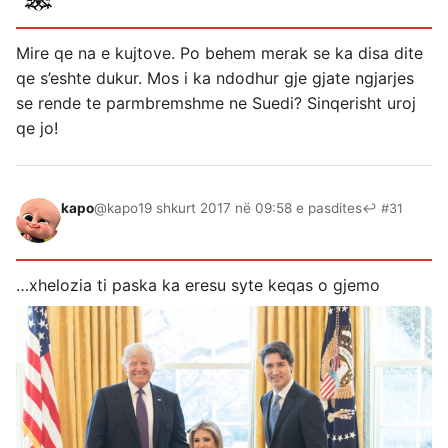
Mire qe na e kujtove. Po behem merak se ka disa dite
qe s’eshte dukur. Mos i ka ndodhur gje gjate ngjarjes
se rende te parmbremshme ne Suedi? Sinqerisht uroj
qe jo!
kapo
@kapo
19 shkurt 2017 në 09:58 e pasdites
↩ #31
…xhelozia ti paska ka eresu syte keqas o gjemo