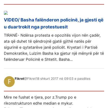
VIDEO/ Basha falënderon policinë, ja gjesti që
u duartrokit nga protestuesit
TIRANË- Ndërsa protesta e opozitës vijon nën çadër,
ata që duhet të qëndrojnë gjatë gjithë natës për
sigurinë e qytetarëve janë policët. Kryetari i Partisë
Demokratike, Lulzim Basha ka gjetur një mënyrë për të
falënderuar Policinë e Shtetit. Basha...
Fikret
@Fikret
18 shkurt 2017 në 09:03 e pasdites
Mire ne fushat e tjera, por z.Trump po e
rikonstrukturon edhe median e mykur.