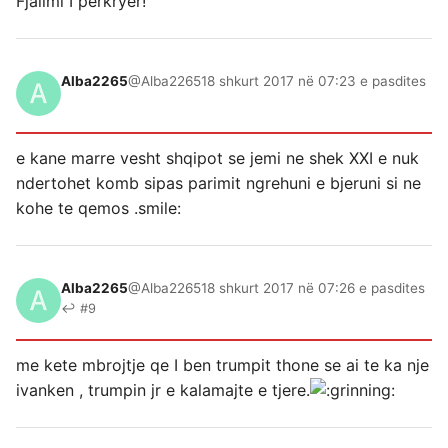
Fjalimi I perkryer!
Alba2265
@Alba2265
18 shkurt 2017 në 07:23 e pasdites
e kane marre vesht shqipot se jemi ne shek XXI e nuk
ndertohet komb sipas parimit ngrehuni e bjeruni si ne
kohe te qemos .smile:
Alba2265
@Alba2265
18 shkurt 2017 në 07:26 e pasdites
↩ #9
me kete mbrojtje qe I ben trumpit thone se ai te ka nje
ivanken , trumpin jr e kalamajte e tjere.