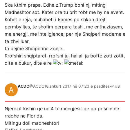
Ska kthim prapa. Edhe z.Trump boni nji miting
Madheshtor sot. Kater ore tu prit robt me hy ne event.
Kohet e reja, muhabeti i Rames po shkon drejt
permbylljes, te shofim perpara tashi, me enthuziasem,
me energji, me inteligjence, per nje Shqiperi moderne e
te zhvilluar,
ta bejme Shqiperine Zonje.
Rrofshin shqiptaret, rrofshi ju, hallall ja bofte zoti zotit,
dite e bukur, dite e re
ACDC
@ACDC
18 shkurt 2017 në 07:23 e pasdites
↩ #8
Njerezit kishin qe ne 4 te mengjesit qe po prisnin ne
rradhe ne Florida.
Mitingu doli madheshtor!