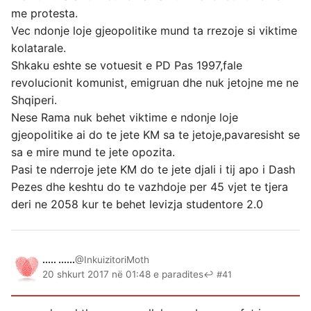
me protesta.
Vec ndonje loje gjeopolitike mund ta rrezoje si viktime
kolatarale.
Shkaku eshte se votuesit e PD Pas 1997,fale
revolucionit komunist, emigruan dhe nuk jetojne me ne
Shqiperi.
Nese Rama nuk behet viktime e ndonje loje
gjeopolitike ai do te jete KM sa te jetoje,pavaresisht se
sa e mire mund te jete opozita.
Pasi te nderroje jete KM do te jete djali i tij apo i Dash
Pezes dhe keshtu do te vazhdoje per 45 vjet te tjera
deri ne 2058 kur te behet levizja studentore 2.0
..... ......
@InkuizitoriMoth
20 shkurt 2017 në 01:48 e paradites
↩ #41