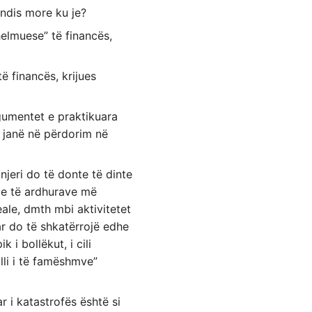
andis more ku je?
helmuese” të financës,
ë financës, krijues
gumentet e praktikuara
ë janë në përdorim në
eri do të donte të dinte
t e të ardhurave më
le, dmth mbi aktivitetet
ar do të shkatërrojë edhe
 i bollëkut, i cili
ulli i të famëshmve”
r i katastrofës është si