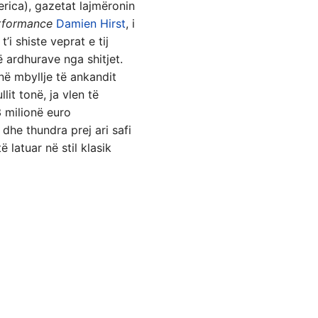
rica), gazetat lajmëronin
rformance
Damien Hirst
, i
’i shiste veprat e tij
ë ardhurave nga shitjet.
në mbyllje të ankandit
lit tonë, ja vlen të
3 milionë euro
ë dhe thundra prej ari safi
 latuar në stil klasik