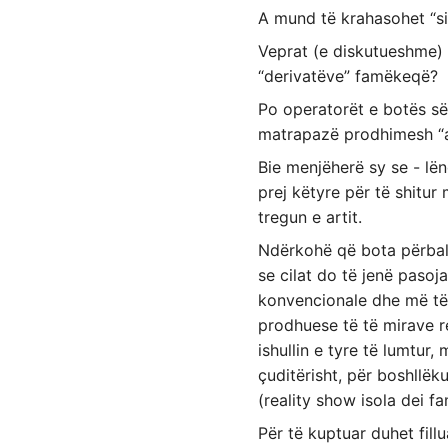
A mund të krahasohet “sis
Veprat (e diskutueshme) 
“derivatëve” famëkeqë?
Po operatorët e botës së 
matrapazë prodhimesh “ar
Bie menjëherë sy se - lë
prej këtyre për të shitur
tregun e artit.
Ndërkohë që bota përbal
se cilat do të jenë paso
konvencionale dhe më të 
prodhuese të të mirave re
ishullin e tyre të lumtur,
çuditërisht, për boshllëk
(reality show isola dei fa
Për të kuptuar duhet fill