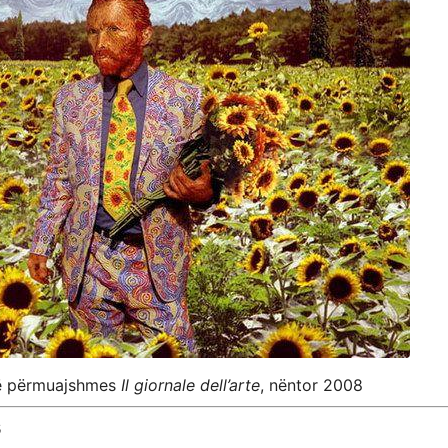
 të përmuajshmes
Il giornale dell’arte
, nëntor 2008
s