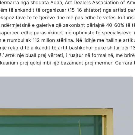
 ndërmarra nga shoqata Adaa, Art Dealers Association of Ame
ëm të ankandit të organizuar (15-16 shtator) nga artisti
pe
ekspozitave të të tjerëve dhe më pas edhe të vetes, kuturisi t
a ndërmjetsinë e galerive që zakonisht përlajnë 40-60% të t
ë kapërceu edhe parashikimet më optimiste të specialistëve: 
e rrumbullak 112 milion stërlina. Në lidhje me hallin e artikul
një rekord të ankandit të artit bashkohor duke shitur për 1
i i artë
: një buall prej vërteti, i ruajtur në formalinë, me brir
akuarium prej qelqi mbi një bazament prej mermeri Carrara të