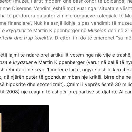
seion
(muzeu i artit modern dhe bashkohor të Bolcanos) në
inne Diserens. Vendimi është motivuar nga “situata e vështi
a të përdorura pa autorizimin e organeve kolegjiale të M
e financiare”. Nuk ka asnjë lidhje, sipas vendimit të muze
 e kryqzuar
të Martin Kippenberger në
Museion
deri në 21 
iferik dhe trup kolektiv
. Drejtori i ri do të emërohet “sa më
tij lajmi të ndarë prej artikullit vetëm nga një vijë e trashë
osa e kryqzuar
e Martin Kippenberger (varur në ballë të hy
hpëtimtarit në kryq, 1 metër e lartë, ngjyrë jeshile kërcitëse
it, në njërën putër të gozhduar mban një krikëll birre dhe në
së hipokrite dhe ezoterizmit). Çmimi i veprës është 30 milio
itit 2008) një reagim të ashpër prej partisë së djathtë Alle