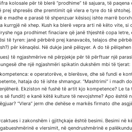
ifra kolosale për të blerë “prodhime” të sajuara, të paqen
ë prej shpresës dhe premtimit që vlera e tyre do të shtohej. 
ë e madhe e parasë të shpenzuar kësisoj ishte marrë borxh
kurrgjë në xhep. Kush ka blerë vepra arti në këto vite, si do
 ndryshe nga prodhimet finaciare që janë thjeshtë copa letre,
ësi të tyren: janë përbërë prej kanavacës, telajos dhe përb
uash?) për kënaqësi. Në dukje janë pëlqyer. A do të pëlqehe
sues) të ngjashmërive në përpjekje për të përftuar një para
mungesë dhe një ngjashmëri spikatin dukshëm mbi të tjerat:
mpetenca: e operatorëve, e blerësve, dhe së fundi e kont
petente, hataja do të ishte shmangur. “Mashtrimi” i madh d
njëherë. Ekziston në fushë të artit kjo kompetence? Le ta t
rës së fundit) e kanë këtë kulture të nevojshme? Apo është 
gjuar? “Vlera” jerm dhe dehëse e markës firmato dhe asgjë 
caktues i zakonshëm i gjithçkaje është besimi. Besimi në kë
pagabueshmërinë e vlersimit, në qendrushmërinë e palëkundu