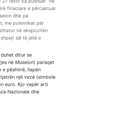
 27 tetor ka pushuar “në
rë finaciare e përcaktuar
useion dhe pa
ut, me polemikat për
shtator në ekspozitën
 shpejt që të jetë e
, duhet ditur se
rjes në
Museion
) paraqet
 e pështirë, llapën
 tjetrën një vezë (simbole
n euro. Kjo vepër arti
anza Nazionale dhe