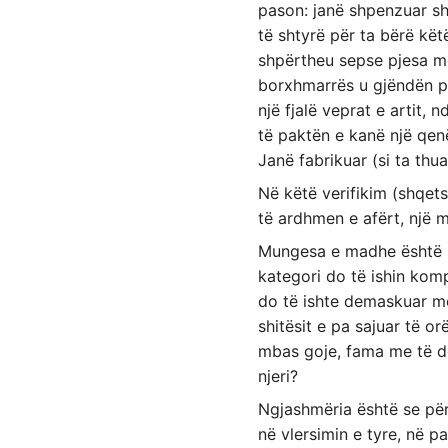
pason: janë shpenzuar sh
të shtyrë për ta bërë kët
shpërtheu sepse pjesa m
borxhmarrës u gjëndën pa 
një fjalë veprat e artit,
të paktën e kanë një qen
Janë fabrikuar (si ta th
Në këtë verifikim (shqet
të ardhmen e afërt, një 
Mungesa e madhe është ko
kategori do të ishin kom
do të ishte demaskuar me
shitësit e pa sajuar të o
mbas goje, fama me të dë
njeri?
Ngjashmëria është se për
në vlersimin e tyre, në 