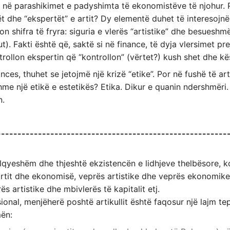
e, në parashikimet e padyshimta të ekonomistëve të njohur. 
t dhe “ekspertët” e artit? Dy elementë duhet të interesojnë
on shifra të fryra: siguria e vlerës “artistike” dhe besueshmë
ut). Fakti është që, saktë si në finance, të dyja vlersimet pr
rollon ekspertin që “kontrollon” (vërtet?) kush shet dhe kës
nces, thuhet se jetojmë një krizë “etike”. Por në fushë të art
hme një etikë e estetikës? Etika. Dikur e quanin ndershmër
n.
--------------------------------------------------------
ëlqyeshëm dhe thjeshtë ekzistencën e lidhjeve thelbësore,
it dhe ekonomisë, veprës artistike dhe veprës ekonomike (m
s artistike dhe mbivlerës të kapitalit etj.
onal, menjëherë poshtë artikullit është faqosur një lajm t
mën: