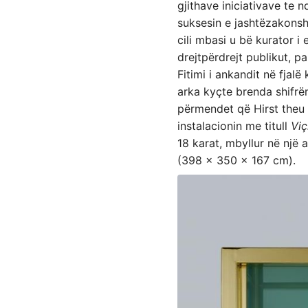
gjithave iniciativave te
suksesin e jashtëzakonsh
cili mbasi u bë kurator i 
drejtpërdrejt publikut, p
Fitimi i ankandit në fjal
arka kyçte brenda shifrën 
përmendet që Hirst theu 
instalacionin me titull
Viç
18 karat, mbyllur në një 
(398 x 350 x 167 cm).