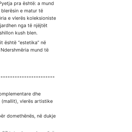
Pyetja pra është: a mund
 blerësin e matur të
ria e vlerës koleksioniste
ejardhen nga të njëjtët
hillon kush blen.
it është “estetika” në
i. Ndershmëria mund të
------------------------
 komplementare dhe
allit), vlerës artistike
epër domethënës, në dukje