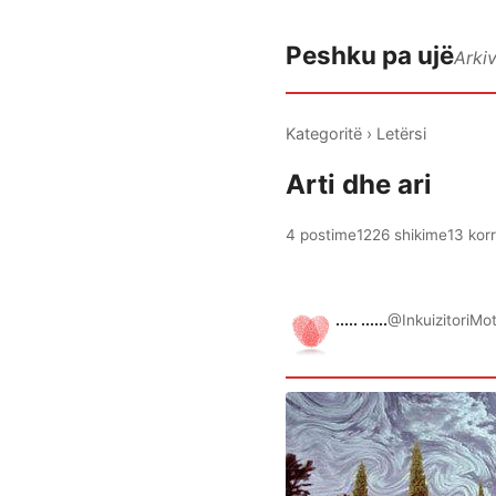
Peshku pa ujë
Arki
Kategoritë
›
Letërsi
Arti dhe ari
4 postime
1226 shikime
13 kor
..... ......
@InkuizitoriMo