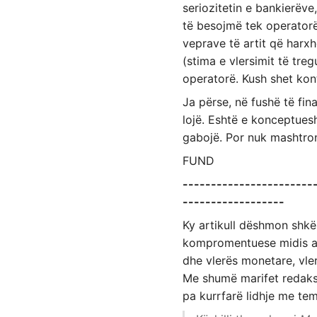
seriozitetin e bankierëv
të besojmë tek operatorë
veprave të artit që harxh
(stima e vlersimit të treg
operatorë. Kush shet kont
Ja përse, në fushë të fina
lojë. Eshtë e konceptues
gabojë. Por nuk mashtro
FUND
-----------------------
------------------
Ky artikull dëshmon shk
kompromentuese midis art
dhe vlerës monetare, vlerë
Me shumë marifet redaksi
pa kurrfarë lidhje me te