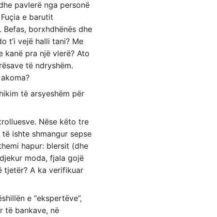
a dhe pavlerë nga personë
Fuçia e barutit
. Befas, borxhdhënës dhe
 t’i vejë halli tani? Me
 e kanë pra një vlerë? Ato
ërësave të ndryshëm.
n akoma?
shikim të arsyeshëm për
rolluesve. Nëse këto tre
o të ishte shmangur sepse
hemi hapur: blersit (dhe
ndjekur moda, fjala gojë
tjetër? A ka verifikuar
shillën e “ekspertëve”,
r të bankave, në