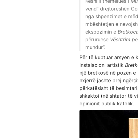
Këshilli themelues i
Mu
vend” drejtoreshën Cor
nga shpenzimet e mëdh
mbështetjen e nevojshm
ekspozimin e
Bretkoca
përuruese
Vështrim per
mundur”.
Për të kuptuar arsyen e kë
instalacioni artistik
Bretk
një bretkosë në pozën e s
nxjerrë jashtë prej ngërç
përkatësisht të besimtari
shkaktoi (në shtator të v
opinionit publik katolik.