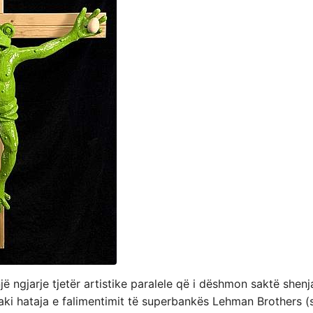
jë ngjarje tjetër artistike paralele që i dëshmon saktë shenj
vaki hataja e falimentimit të superbankës Lehman Brothers (