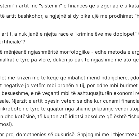
temi” i artit me “sistemin” e financës që u zgërlaq e u kat
të artit bashkohor, a ngjajnë si dy pika ujë me prodhimet “
artit, a nuk janë e njëjta race e “kriminelëve me dopiopet” t
tificialë”?
në mënjëanë ngjashmëritë morfologjike - edhe metoda e ar
 mallrat e tyre pa vlerë, duken jo pak të ngjashme me ato q
let me krizën më të keqe që mbahet mend ndonjëherë, çdonj
jat negative jo vetëm mbi pronën e tij, por edhe mbi burime
besueshme, e në veçanti mbi të ashtuquajturën ekonomi rea
ale. Njerzit e artit pyesin veten: sa dhe kur cunami financi
 mikrobotën e tyre të quajtur nga shumë pikpamje vëndi utopik
un dhe kotësinë, të kujton atë idiotsi absolute që është “ish
mosi).
uar prej domethënies së dukurisë. Shpjegimi më i thjeshtëzua