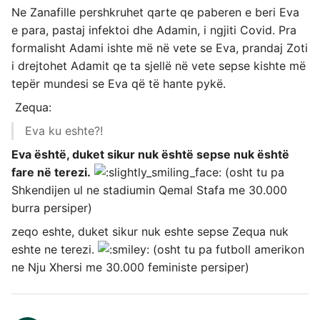
Ne Zanafille pershkruhet qarte qe paberen e beri Eva
e para, pastaj infektoi dhe Adamin, i ngjiti Covid. Pra
formalisht Adami ishte më në vete se Eva, prandaj Zoti
i drejtohet Adamit qe ta sjellë në vete sepse kishte më
tepër mundesi se Eva që të hante pykë.
Zequa:
Eva ku eshte?!
Eva është, duket sikur nuk është sepse nuk është
fare në terezi.
(osht tu pa
Shkendijen ul ne stadiumin Qemal Stafa me 30.000
burra persiper)
zeqo eshte, duket sikur nuk eshte sepse Zequa nuk
eshte ne terezi.
(osht tu pa futboll amerikon
ne Nju Xhersi me 30.000 feministe persiper)