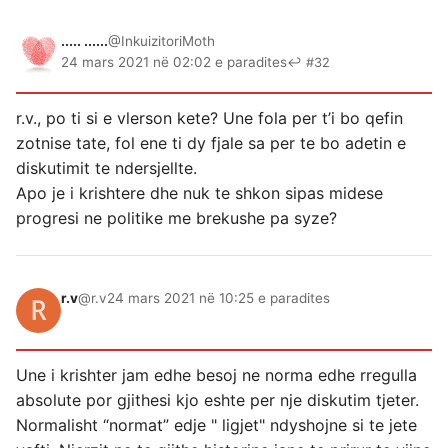
..... ......
@InkuizitoriMoth
24 mars 2021 në 02:02 e paradites
↩ #32
r.v., po ti si e vlerson kete? Une fola per t’i bo qefin
zotnise tate, fol ene ti dy fjale sa per te bo adetin e
diskutimit te ndersjellte.
Apo je i krishtere dhe nuk te shkon sipas midese
progresi ne politike me brekushe pa syze?
r.v
@r.v
24 mars 2021 në 10:25 e paradites
Une i krishter jam edhe besoj ne norma edhe rregulla
absolute por gjithesi kjo eshte per nje diskutim tjeter.
Normalisht “normat” edje " ligjet" ndyshojne si te jete