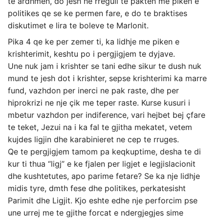
te ardhmen, do jesh ne rregull te pakten me piken e
politikes qe se ke permen fare, e do te braktises
diskutimet e lira te boleve te Marlonit.
Pika 4 qe ke per zemer ti, ka lidhje me piken e
krishterimit, keshtu po i pergjigjem te dyjave.
Une nuk jam i krishter se tani edhe sikur te dush nuk
mund te jesh dot i krishter, sepse krishterimi ka marre
fund, vazhdon per inerci ne pak raste, dhe per
hiprokrizi ne nje çik me teper raste. Kurse kusuri i
mbetur vazhdon per indiference, vari hejbet bej çfare
te teket, Jezui na i ka fal te gjitha mekatet, vetem
kujdes ligjin dhe karabinieret ne cep te rruges.
Qe te pergjigjem tamom pa keqkuptime, desha te di
kur ti thua “ligj” e ke fjalen per ligjet e legjislacionit
dhe kushtetutes, apo parime fetare? Se ka nje lidhje
midis tyre, dmth fese dhe politikes, perkatesisht
Parimit dhe Ligjit. Kjo eshte edhe nje perforcim pse
une urrej me te gjithe forcat e ndergjegjes sime