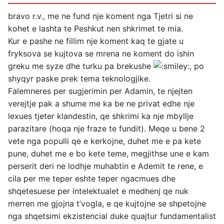
bravo r.v., me ne fund nje koment nga Tjetri si ne
kohet e lashta te Peshkut nen shkrimet te mia.
Kur e pashe ne fillim nje koment kaq te gjate u
fryksova se kujtova se mrena ne koment do ishin
greku me syze dhe turku pa brekushe
, po
shyqyr paske prek tema teknologjike.
Falemneres per sugjerimin per Adamin, te njejten
verejtje pak a shume me ka be ne privat edhe nje
lexues tjeter klandestin, qe shkrimi ka nje mbyllje
parazitare (hoqa nje fraze te fundit). Meqe u bene 2
vete nga populli qe e kerkojne, duhet me e pa kete
pune, duhet me e bo kete teme, megjithse une e kam
perserit deri ne lodhje muhabtin e Ademit te rene, e
cila per me teper eshte teper ngacmues dhe
shqetesuese per intelektualet e medhenj qe nuk
merren me gjojna t’vogla, e qe kujtojne se shpetojne
nga shqetsimi ekzistencial duke quajtur fundamentalist