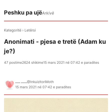
Peshku pa ujë
Arkivë
Kategoritë
›
Letërsi
Anonimati - pjesa e tretë (Adam ku
je?)
47 postime
2624 shikime
15 mars 2021 në 07:42 e paradites
..... ......
@InkuizitoriMoth
15 mars 2021 në 07:42 e paradites