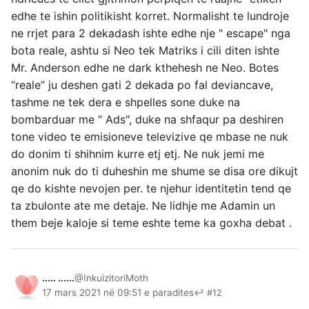
edhe te ishin politikisht korret. Normalisht te lundroje
ne rrjet para 2 dekadash ishte edhe nje " escape" nga
bota reale, ashtu si Neo tek Matriks i cili diten ishte
Mr. Anderson edhe ne dark kthehesh ne Neo. Botes
“reale” ju deshen gati 2 dekada po fal deviancave,
tashme ne tek dera e shpelles sone duke na
bombarduar me " Ads", duke na shfaqur pa deshiren
tone video te emisioneve televizive qe mbase ne nuk
do donim ti shihnim kurre etj etj. Ne nuk jemi me
anonim nuk do ti duheshin me shume se disa ore dikujt
qe do kishte nevojen per. te njehur identitetin tend qe
ta zbulonte ate me detaje. Ne lidhje me Adamin un
them beje kaloje si teme eshte teme ka goxha debat .
..... ......
@InkuizitoriMoth
17 mars 2021 në 09:51 e paradites
↩ #12