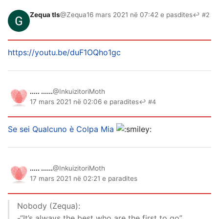
Zequa tls
@Zequa
16 mars 2021 në 07:42 e pasdites
↩ #2
https://youtu.be/duF1OQho1gc
..... ......
@InkuizitoriMoth
17 mars 2021 në 02:06 e paradites
↩ #4
Se sei Qualcuno è Colpa Mia
..... ......
@InkuizitoriMoth
17 mars 2021 në 02:21 e paradites
Nobody (Zequa):
-“It’s always the best who are the first to go”