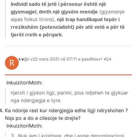
Individi sado të jetë i përsosur është një
gjysmagjel, dmth një gjysëm mendje
(
gjysmenje
sipas folkut tirons),
një trap handikapat tepër i
rrezikshëm (potencialisht) për atë vetë e për të
tjerët rreth e përqark
.
r.v
@r.v
22 mars 2021 në 07:11 e pasdites
↩ #24
InkuizitoriMoth:
njerzit i gjykon ligji, parimi, plus ndjehen te gjykuar
nga ndergjegja e tyre.
Ka ndonje rast kur ndergjegja edhe ligji ndryshohen ?
Nqs po a do e cilesoje te drejte?
InkuizitoriMoth:
3 . Nuk jam i krishtere, dhe i asnje denominacioni