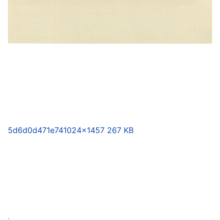
5d6d0d471e74
1024×1457 267 KB