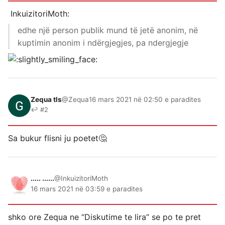
InkuizitoriMoth:
edhe një person publik mund të jetë anonim, në
kuptimin anonim i ndërgjegjes, pa ndergjegje
Zequa tls
@Zequa
16 mars 2021 në 02:50 e paradites
↩ #2
Sa bukur flisni ju poetet🤔
..... ......
@InkuizitoriMoth
16 mars 2021 në 03:59 e paradites
shko ore Zequa ne “Diskutime te lira” se po te pret