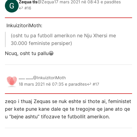
Zequa tls
@Zequa
17 mars 2021 në 08:43 e pasdites
↩ #16
InkuizitoriMoth:
(osht tu pa futboll amerikon ne Nju Xhersi me
30.000 feministe persiper)
Ncuq, osht tu pallu😀
..... ......
@InkuizitoriMoth
18 mars 2021 në 07:35 e paradites
↩ #17
zeqo i thuaj Zequas se nuk eshte si thote ai, feministet
per kete pune kane dale qe te tregojne qe jane ato qe
u “bejne ashtu” tifozave te futbollit amerikon.