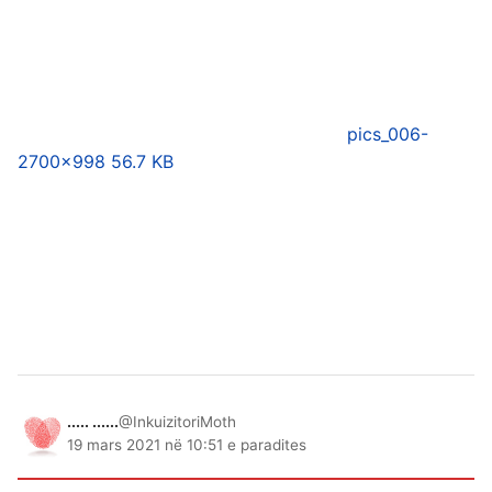
pics_006-
2
700×998 56.7 KB
..... ......
@InkuizitoriMoth
19 mars 2021 në 10:51 e paradites