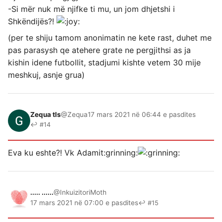
-Si mër nuk më njifke ti mu, un jom dhjetshi i
Shkëndijës?!
(per te shiju tamom anonimatin ne kete rast, duhet me
pas parasysh qe atehere grate ne pergjithsi as ja
kishin idene futbollit, stadjumi kishte vetem 30 mije
meshkuj, asnje grua)
Zequa tls
@Zequa
17 mars 2021 në 06:44 e pasdites
↩ #14
Eva ku eshte?! Vk Adamit​:grinning:
..... ......
@InkuizitoriMoth
17 mars 2021 në 07:00 e pasdites
↩ #15