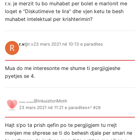
r.v. je merzit tu bo muhabet per bolet e marlonit me
loqet e “Diskutimeve te lira” dhe vjen ketu te besh
muhabet intelektual per krishterimin?
r.v
@r.v
23 mars 2021 në 10:13 e paradites
Mua do me interesonte me shume ti pergjigjeshe
pyetjes se 4.
..... ......
@InkuizitoriMoth
23 mars 2021 në 11:21 e paradites
↩ #28
Hajt s’po ta prish qefin po te pergjigjem tu rrejt
menjen me shprese se ti do behesh djale per smari ne