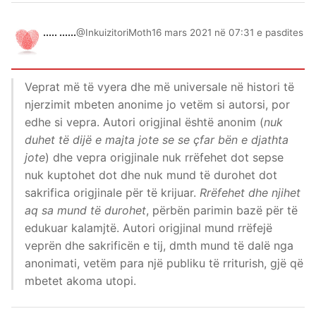
..... ......
@InkuizitoriMoth
16 mars 2021 në 07:31 e pasdites
Veprat më të vyera dhe më universale në histori të
njerzimit mbeten anonime jo vetëm si autorsi, por
edhe si vepra. Autori origjinal është anonim (
nuk
duhet të dijë e majta jote se se çfar bën e djathta
jote
) dhe vepra origjinale nuk rrëfehet dot sepse
nuk kuptohet dot dhe nuk mund të durohet dot
sakrifica origjinale për të krijuar.
Rrëfehet dhe njihet
aq sa mund të durohet
, përbën parimin bazë për të
edukuar kalamjtë. Autori origjinal mund rrëfejë
veprën dhe sakrificën e tij, dmth mund të dalë nga
anonimati, vetëm para një publiku të rriturish, gjë që
mbetet akoma utopi.