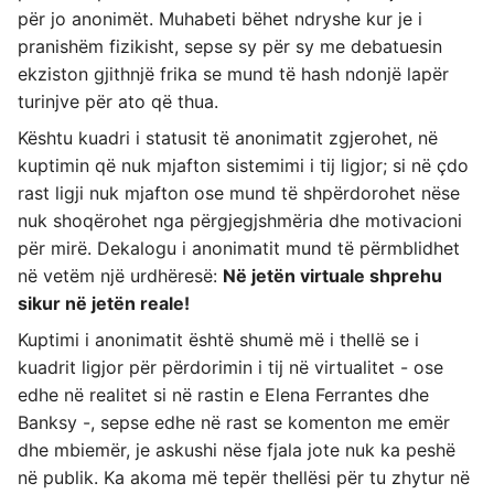
për jo anonimët. Muhabeti bëhet ndryshe kur je i
pranishëm fizikisht, sepse sy për sy me debatuesin
ekziston gjithnjë frika se mund të hash ndonjë lapër
turinjve për ato që thua.
Kështu kuadri i statusit të anonimatit zgjerohet, në
kuptimin që nuk mjafton sistemimi i tij ligjor; si në çdo
rast ligji nuk mjafton ose mund të shpërdorohet nëse
nuk shoqërohet nga përgjegjshmëria dhe motivacioni
për mirë. Dekalogu i anonimatit mund të përmblidhet
në vetëm një urdhëresë:
Në jetën virtuale shprehu
sikur në jetën reale!
Kuptimi i anonimatit është shumë më i thellë se i
kuadrit ligjor për përdorimin i tij në virtualitet - ose
edhe në realitet si në rastin e Elena Ferrantes dhe
Banksy -, sepse edhe në rast se komenton me emër
dhe mbiemër, je askushi nëse fjala jote nuk ka peshë
në publik. Ka akoma më tepër thellësi për tu zhytur në