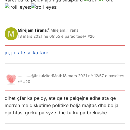
Mirëjam Tirana
@Mirejam_Tirana
18 mars 2021 në 09:55 e paradites
↩ #20
jo, jo, atë se ka fare
..... ......
@InkuizitoriMoth
18 mars 2021 në 12:57 e pasdites
↩ #20
dihet çfar ka pelqy, ate qe te pelqejne edhe ata qe
merren me diskutime politike bolja majtas dhe bolja
djathtas, greku pa syze dhe turku pa brekushe.