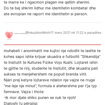
te marre ke i ngacmon plagen me qellim sherimi.
Do te bej shkrim lidhur me identitetin kombetar dhe
ate evropian ne raport me identitetin si person.
..... ......
@InkuizitoriMoth
17 mars 2021 në 11:22 e paradites
muhabeti i anonimatit me kujtoi nje ndodhi te lashte te
kohes sapo ishte krijuar skuadra e futbollit “Shkendija”
te Insitutit te Kultures Fizike Vojo Kushi. Lojtaret ishin
te gjithe te rinj, studente te Insitutit, dhe skuadra pati
sukses te menjehershem ne popull brenda vitit.
Njeri prej ketyre lojtareve ndalon nje vajze ne rruge
“me leje nje minut”, formula e atehershme per t’ja lyp
femnave. Vajza i thote:
-Ik mor djale shiko punen se nuk te njoh!
Djaloshi i’u përgjigj: