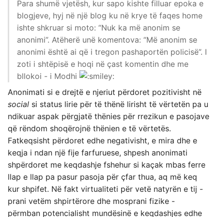
Para shumë vjetësh, kur sapo kishte filluar epoka e
blogjeve, hyj në një blog ku në krye të faqes home
ishte shkruar si moto: “Nuk ka më anonim se
anonimi”. Atëherë unë komentova: “Më anonim se
anonimi është ai që i tregon pashaportën policisë”. I
zoti i shtëpisë e hoqi në çast komentin dhe me
bllokoi - i Modhi
Anonimati si e drejtë e njeriut përdoret pozitivisht në
social
si status lirie për të thënë lirisht të vërtetën pa u
ndikuar aspak përgjatë thënies për rrezikun e pasojave
që rëndom shoqërojnë thënien e të vërtetës.
Fatkeqsisht përdoret edhe negativisht, e mira dhe e
keqja i ndan një fije farfuruese, shpesh anonimati
shpërdoret me keqdashje fshehur si kaçak mbas ferre
llap e llap pa pasur pasoja për çfar thua, aq më keq
kur shpifet. Në fakt virtualiteti për vetë natyrën e tij -
prani vetëm shpirtërore dhe mosprani fizike -
përmban potencialisht mundësinë e keqdashjes edhe