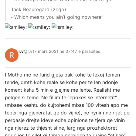
Jack Beauregard (zeqo):
-“Which means you ain’t going nowhere”
r.v
@r.v
17 mars 2021 në 07:47 e paradites
I Motho me ne fund gjeta pak kohe te lexoj temen
tende, dmth kohe reale se kohe per te len ndonje
koment kshu 5 min e gjejme me lehte. Realisht me
pelqen si teme. Ne fillim te “epokes se internetit”
(mbase keshtu do kujtohemi mbas 100 vitesh apo me
teper nga gjeneratat qe do vijne), ne hynim ne rrjet per
perqasje drejte ideve edhe opinione te tjera qe vinin
nga njerez te thjesht si ne, larg nga prozhektoret
ndricues te cilet gjithmon perpiqen te ruajne “etiken”