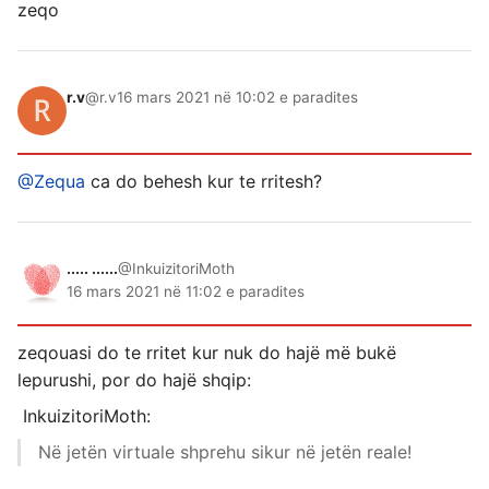
zeqo
r.v
@r.v
16 mars 2021 në 10:02 e paradites
@Zequa
ca do behesh kur te rritesh?
..... ......
@InkuizitoriMoth
16 mars 2021 në 11:02 e paradites
zeqouasi do te rritet kur nuk do hajë më bukë
lepurushi, por do hajë shqip:
InkuizitoriMoth:
Në jetën virtuale shprehu sikur në jetën reale!