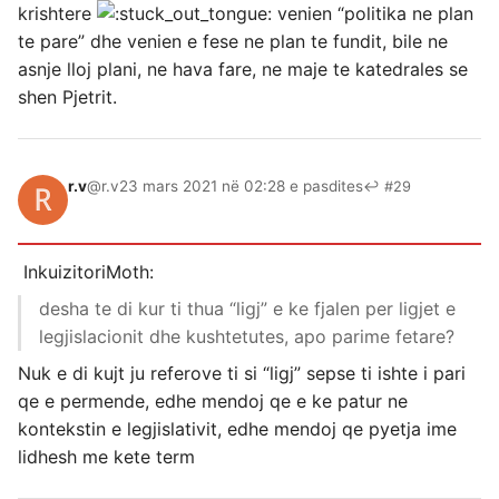
krishtere
venien “politika ne plan
te pare” dhe venien e fese ne plan te fundit, bile ne
asnje lloj plani, ne hava fare, ne maje te katedrales se
shen Pjetrit.
r.v
@r.v
23 mars 2021 në 02:28 e pasdites
↩ #29
InkuizitoriMoth:
desha te di kur ti thua “ligj” e ke fjalen per ligjet e
legjislacionit dhe kushtetutes, apo parime fetare?
Nuk e di kujt ju referove ti si “ligj” sepse ti ishte i pari
qe e permende, edhe mendoj qe e ke patur ne
kontekstin e legjislativit, edhe mendoj qe pyetja ime
lidhesh me kete term