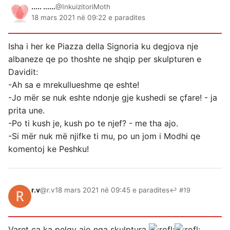
..... ......
@InkuizitoriMoth
18 mars 2021 në 09:22 e paradites
Isha i her ke Piazza della Signoria ku degjova nje
albaneze qe po thoshte ne shqip per skulpturen e
Davidit:
-Ah sa e mrekullueshme qe eshte!
-Jo mër se nuk eshte ndonje gje kushedi se çfare! - ja
prita une.
-Po ti kush je, kush po te njef? - me tha ajo.
-Si mër nuk më njifke ti mu, po un jom i Modhi qe
komentoj ke Peshku!
r.v
@r.v
18 mars 2021 në 09:45 e paradites
↩ #19
Varet ca ka pelqy ajo nga skulptura