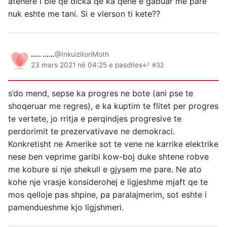
atehere i bie qe dicka qe ka qene e gabuar me pare
nuk eshte me tani. Si e vlerson ti kete??
..... ......
@InkuizitoriMoth
23 mars 2021 në 04:25 e pasdites
↩ #32
s’do mend, sepse ka progres ne bote (ani pse te
shoqeruar me regres), e ka kuptim te flitet per progres
te vertete, jo rritja e perqindjes progresive te
perdorimit te prezervativave ne demokraci.
Konkretisht ne Amerike sot te vene ne karrike elektrike
nese ben veprime garibi kow-boj duke shtene robve
me kobure si nje shekull e gjysem me pare. Ne ato
kohe nje vrasje konsiderohej e ligjeshme mjaft qe te
mos qelloje pas shpine, pa paralajmerim, sot eshte i
pamendueshme kjo ligjshmeri.