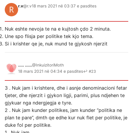
r.v
@r.v
18 mars 2021 në 03:37 e pasdites
Nuk eshte nevoja te na e kujtosh çdo 2 minuta.
Une spo flisja per politike tek kjo tema.
Si i krishter qe je, nuk mund te gjykosh njerzit
..... ......
@InkuizitoriMoth
18 mars 2021 në 04:34 e pasdites
↩ #23
3 . Nuk jam i krishtere, dhe i asnje denominacioni fetar
tjeter, dhe njerzit i gjykon ligji, parimi, plus ndjehen te
gjykuar nga ndergjegja e tyre.
2 . Nuk jam kunder politikes, jam kunder “politika ne
plan te pare”, dmth qe edhe kur nuk flet per politike, je
duke fol per politike.
1 . Nuk jam