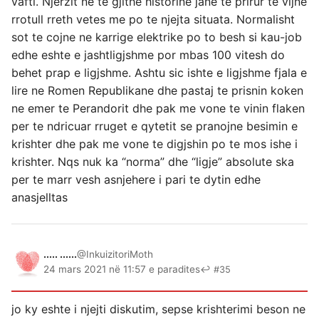
vafti. Njerzit ne te gjithe historine jane te prirur te vijne
rrotull rreth vetes me po te njejta situata. Normalisht
sot te cojne ne karrige elektrike po to besh si kau-job
edhe eshte e jashtligjshme por mbas 100 vitesh do
behet prap e ligjshme. Ashtu sic ishte e ligjshme fjala e
lire ne Romen Republikane dhe pastaj te prisnin koken
ne emer te Perandorit dhe pak me vone te vinin flaken
per te ndricuar rruget e qytetit se pranojne besimin e
krishter dhe pak me vone te digjshin po te mos ishe i
krishter. Nqs nuk ka “norma” dhe “ligje” absolute ska
per te marr vesh asnjehere i pari te dytin edhe
anasjelltas
..... ......
@InkuizitoriMoth
24 mars 2021 në 11:57 e paradites
↩ #35
jo ky eshte i njejti diskutim, sepse krishterimi beson ne