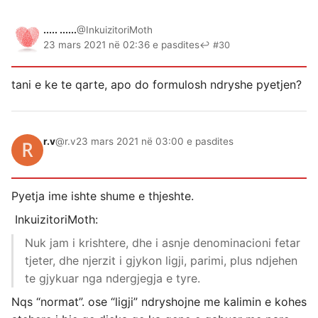
..... ......
@InkuizitoriMoth
23 mars 2021 në 02:36 e pasdites
↩ #30
tani e ke te qarte, apo do formulosh ndryshe pyetjen?
r.v
@r.v
23 mars 2021 në 03:00 e pasdites
Pyetja ime ishte shume e thjeshte.
InkuizitoriMoth:
Nuk jam i krishtere, dhe i asnje denominacioni fetar
tjeter, dhe njerzit i gjykon ligji, parimi, plus ndjehen
te gjykuar nga ndergjegja e tyre.
Nqs “normat”. ose “ligji” ndryshojne me kalimin e kohes