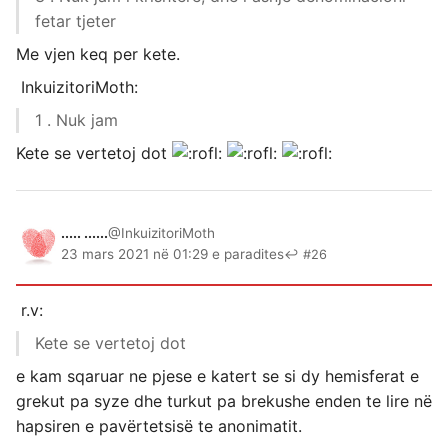
fetar tjeter
Me vjen keq per kete.
InkuizitoriMoth:
1 . Nuk jam
Kete se vertetoj dot
..... ......
@InkuizitoriMoth
23 mars 2021 në 01:29 e paradites
↩ #26
r.v:
Kete se vertetoj dot
e kam sqaruar ne pjese e katert se si dy hemisferat e
grekut pa syze dhe turkut pa brekushe enden te lire në
hapsiren e pavërtetsisë te anonimatit.