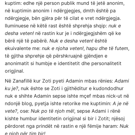
kuptim: edhe një person publik mund të jetë anonim,
në kuptimin anonim i ndërgjegjes, dmth është pa
ndërgjegje, bën gjëra për të cilat e vret ndërgjegja.
Iluminuese në këtë rast është shprehja shqip:
nuk e
desha veten!
në rastin kur je i ndërgjegjshëm që ke
bërë një të pabërë.
Nuk e desha veten!
është
ekuivalente me:
nuk e njoha veten!
,
hapu dhe të futem
,
të gjitha shprehje që përshkruajnë gjëndjen e
anonimatit si humbje e identitetit dhe personalitetit
origjinal.
Në Zanafillë kur Zoti pyeti Adamin mbas rënies:
Adami
ku je?
, nuk ështe se Zoti i gjithëditur e kudondodhur
nuk e shihte Adamin sepse ishte mçef mbas nick-ut në
ndonjë blog, pyetja ishte retorike me kuptimin:
A je në
vete?
, ose:
Nuk po të njoh më!
, sepse Adami i rënë
kishte humbur identitetin origjinal si bir i Zotit; njësoj
përdoret nga prindët në rastin e një fëmije haram:
Nuk
e njoh për tim bir!