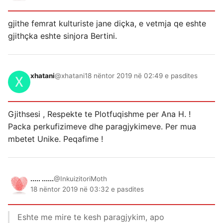
gjithe femrat kulturiste jane diçka, e vetmja qe eshte
gjithçka eshte sinjora Bertini.
xhatani
@xhatani
18 nëntor 2019 në 02:49 e pasdites
Gjithsesi , Respekte te Plotfuqishme per Ana H. !
Packa perkufizimeve dhe paragjykimeve. Per mua
mbetet Unike. Peqafime !
..... ......
@InkuizitoriMoth
18 nëntor 2019 në 03:32 e pasdites
Eshte me mire te kesh paragjykim, apo