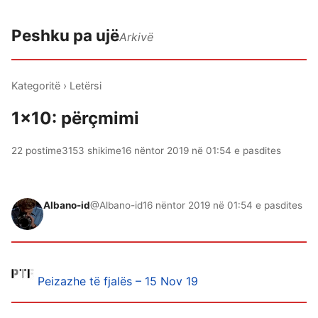
Peshku pa ujë
Arkivë
Kategoritë
›
Letërsi
1x10: përçmimi
22 postime
3153 shikime
16 nëntor 2019 në 01:54 e pasdites
Albano-id
@Albano-id
16 nëntor 2019 në 01:54 e pasdites
Peizazhe të fjalës – 15 Nov 19