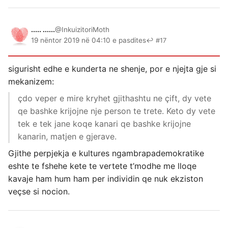
..... ......
@InkuizitoriMoth
19 nëntor 2019 në 04:10 e pasdites
↩ #17
sigurisht edhe e kunderta ne shenje, por e njejta gje si
mekanizem:
çdo veper e mire kryhet gjithashtu ne çift, dy vete
qe bashke krijojne nje person te trete. Keto dy vete
tek e tek jane koqe kanari qe bashke krijojne
kanarin, matjen e gjerave.
Gjithe perpjekja e kultures ngambrapademokratike
eshte te fshehe kete te vertete t’modhe me lloqe
kavaje ham hum ham per individin qe nuk ekziston
veçse si nocion.