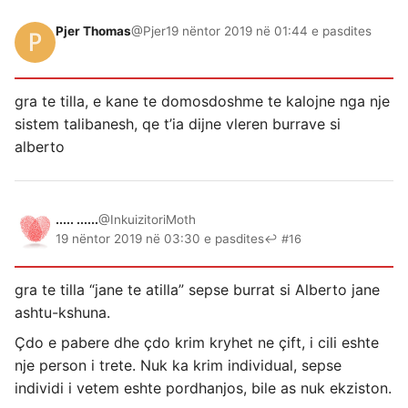
Pjer Thomas
@Pjer
19 nëntor 2019 në 01:44 e pasdites
gra te tilla, e kane te domosdoshme te kalojne nga nje
sistem talibanesh, qe t’ia dijne vleren burrave si
alberto
..... ......
@InkuizitoriMoth
19 nëntor 2019 në 03:30 e pasdites
↩ #16
gra te tilla “jane te atilla” sepse burrat si Alberto jane
ashtu-kshuna.
Çdo e pabere dhe çdo krim kryhet ne çift, i cili eshte
nje person i trete. Nuk ka krim individual, sepse
individi i vetem eshte pordhanjos, bile as nuk ekziston.