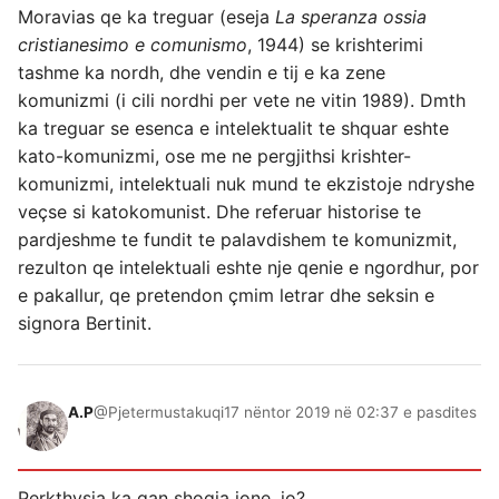
Moravias qe ka treguar (eseja
La speranza ossia
cristianesimo e comunismo
, 1944) se krishterimi
tashme ka nordh, dhe vendin e tij e ka zene
komunizmi (i cili nordhi per vete ne vitin 1989). Dmth
ka treguar se esenca e intelektualit te shquar eshte
kato-komunizmi, ose me ne pergjithsi krishter-
komunizmi, intelektuali nuk mund te ekzistoje ndryshe
veçse si katokomunist. Dhe referuar historise te
pardjeshme te fundit te palavdishem te komunizmit,
rezulton qe intelektuali eshte nje qenie e ngordhur, por
e pakallur, qe pretendon çmim letrar dhe seksin e
signora Bertinit.
A.P
@Pjetermustakuqi
17 nëntor 2019 në 02:37 e pasdites
Perkthysja ka qan shoqja jone, jo?