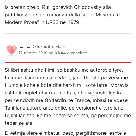
la prefazione di Ruf Igorevich Chlodovsky alla
pubblicazione del romanzo della serie “Masters of
Modern Prose” in URSS nel 1979.
..... ......
@InkuizitoriMoth
17 nëntor 2019 në 01:44 e pasdites
Si libri ashtu dhe filmi, se bashku me autoret e tyre,
tani nuk kane me asnje vlere, jane thjesht perversione.
Humbje kohe e kote dhe harxhim i kote letre. Moravia
eshte komplet i harruar ne Itali, dhe sigurisht kjo ka
per te ndodh me Godardin ne France, mbasi te vdese.
Tani jane autore antologjie, perversionet e tyre jane
tejkaluar, tani ka me perverse se ata, qe perçmojne me
teper se ata.
E vetmja vlere e mbetur, besoj pergjithmone, eshte e