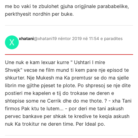
me bo vaki te zbulohet gjuha origjinale parababelike,
perkthyesit nordhin per buke.
xhatani
@xhatani
19 nëntor 2019 në 11:54 e paradites
Une nuk e kam lexuar kurre " Ushtari I mire
Shvejk" vecse ne film mund ti kem pare nje episod te
shkurter. Nje Mukesh ma Ka premtusr se do ma sjelle
librin me gjithe pjeset te plote. Po shpresoj se nje dite
postieri me kapelen e tij do trokase ne deren e
shtepise some ne Cerrik dhe do me thote. ? - xha Tani
firmos Pak ktu te lutem… - por deri me tani askush
pervec bankave per shkak te kredive te keqia askush
nuk Ka trokitur ne deren time. Per Ideal po.