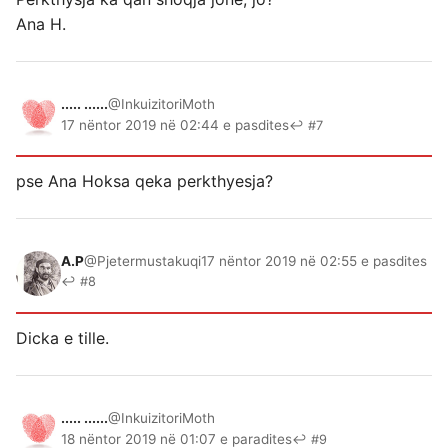
Ana H.
..... ......
@InkuizitoriMoth
17 nëntor 2019 në 02:44 e pasdites
↩ #7
pse Ana Hoksa qeka perkthyesja?
A.P
@Pjetermustakuqi
17 nëntor 2019 në 02:55 e pasdites
↩ #8
Dicka e tille.
..... ......
@InkuizitoriMoth
18 nëntor 2019 në 01:07 e paradites
↩ #9