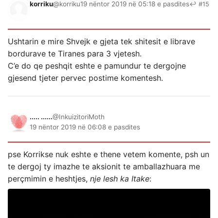
korriku
@korriku
19 nëntor 2019 në 05:18 e pasdites
↩ #15
Ushtarin e mire Shvejk e gjeta tek shitesit e librave
bordurave te Tiranes para 3 vjetesh.
C’e do qe peshqit eshte e pamundur te dergojne
gjesend tjeter pervec postime komentesh.
..... ......
@InkuizitoriMoth
19 nëntor 2019 në 06:08 e pasdites
pse Korrikse nuk eshte e thene vetem komente, psh un
te dergoj ty imazhe te aksionit te amballazhuara me
perçmimin e heshtjes,
nje lesh ka Itake
: