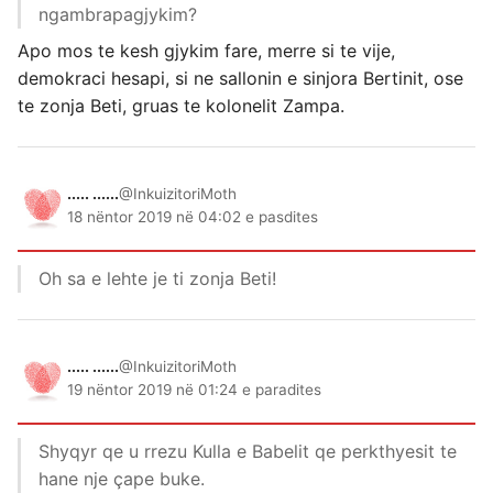
ngambrapagjykim?
Apo mos te kesh gjykim fare, merre si te vije,
demokraci hesapi, si ne sallonin e sinjora Bertinit, ose
te zonja Beti, gruas te kolonelit Zampa.
..... ......
@InkuizitoriMoth
18 nëntor 2019 në 04:02 e pasdites
Oh sa e lehte je ti zonja Beti!
..... ......
@InkuizitoriMoth
19 nëntor 2019 në 01:24 e paradites
Shyqyr qe u rrezu Kulla e Babelit qe perkthyesit te
hane nje çape buke.