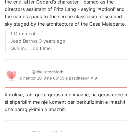
the end, after Godard’s character - cameo as the
directors assistant of Fritz Lang - saying: ‘Action!’ and
the camera pans to the serene classicism of sea and
sky staged by the architecture of the Casa Malaparte.
1 Comment
Joao Barros 3 years ago
Que m… . de filme.
..... ......
@InkuizitoriMoth
19 nëntor 2019 në 06:35 e pasdites
↩ #19
korrikse, tani qe te qerasa me imazhe, na qeras edhe ti
si shperblim me nje koment per perkufizimin e imazhit
dhe paragjykimin e imazhit.