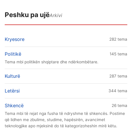
Peshku pa ujë
Arkivi
Kryesore
282 tema
Politikë
145 tema
Tema mbi politikën shqiptare dhe ndërkombëtare.
Kulturë
287 tema
Letërsi
344 tema
Shkencë
26 tema
Tema mbi të rejat nga fusha të ndryshme të shkencës. Postime
që lidhen me zbulime, studime, hapësirën, avancimet
teknologjike apo mjeksinë do të kategorizoheshin mirë këtu.