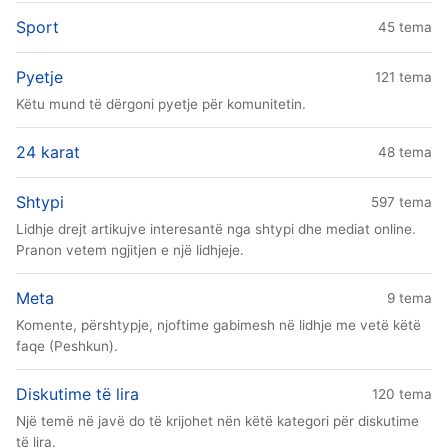
Sport
45 tema
Pyetje
121 tema
Këtu mund të dërgoni pyetje për komunitetin.
24 karat
48 tema
Shtypi
597 tema
Lidhje drejt artikujve interesantë nga shtypi dhe mediat online.
Pranon vetem ngjitjen e një lidhjeje.
Meta
9 tema
Komente, përshtypje, njoftime gabimesh në lidhje me vetë këtë
faqe (Peshkun).
Diskutime të lira
120 tema
Një temë në javë do të krijohet nën këtë kategori për diskutime
të lira.